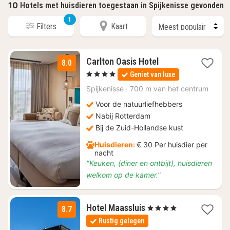
10
Hotels met huisdieren toegestaan in Spijkenisse gevonden
1
Filters
Kaart
1
Carlton Oasis Hotel
8.0
nacht
, 4 Sterren
Geniet van luxe
vanaf
€
Spijkenisse
·
700 m van het centrum
99
Voor de natuurliefhebbers
Nabij Rotterdam
Bij de Zuid-Hollandse kust
Huisdieren:
€ 30 Per huisdier per
nacht
"Keuken, (diner en ontbijt), huisdieren
welkom op de kamer."
1
Hotel Maassluis
, 4 Sterren
8.7
nacht
Rustig gelegen
vanaf