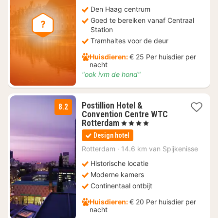
€
124
Den Haag centrum
Goed te bereiken vanaf Centraal
Station
Tramhaltes voor de deur
Huisdieren:
€ 25 Per huisdier per
nacht
"ook ivm de hond"
Postillion Hotel &
8.2
Convention Centre WTC
2
Rotterdam
, 4 Sterren
nachten
Design hotel
vanaf
€
Rotterdam
·
14.6 km van Spijkenisse
130,47
Historische locatie
Moderne kamers
Continentaal ontbijt
Huisdieren:
€ 20 Per huisdier per
nacht