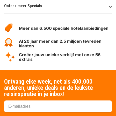
Ontdek meer Specials
Over
HotelSpecials
Meer dan 6.500 speciale hotelaanbiedingen
Al 20 jaar meer dan 2.5 miljoen tevreden
klanten
Creëer jouw unieke verblijf met onze 56
extra's
Ontvang elke week, net als 400.000
anderen, unieke deals en de leukste
reisinspiratie in je inbox!