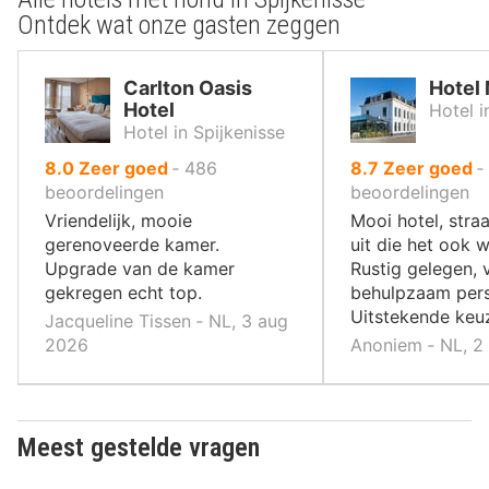
Ontdek wat onze gasten zeggen
Carlton Oasis
Hotel
Hotel
Hotel i
Hotel in Spijkenisse
uit
uit
8.0
Zeer goed
‐
486
8.7
Zeer goed
‐
10
10
beoordelingen
beoordelingen
,
,
Vriendelijk, mooie
Mooi hotel, straa
gerenoveerde kamer.
uit die het ook 
Upgrade van de kamer
Rustig gelegen, v
gekregen echt top.
behulpzaam pers
Uitstekende keu
Jacqueline Tissen ‐ NL, 3 aug
2026
Anoniem ‐ NL, 2
Meest gestelde vragen