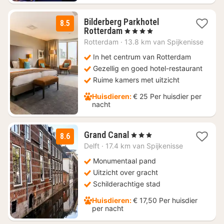
Bilderberg Parkhotel
8.5
1
Rotterdam
, 4 Sterren
nacht
Rotterdam
·
13.8 km van Spijkenisse
vanaf
€
In het centrum van Rotterdam
102,56
Gezellig en goed hotel-restaurant
Ruime kamers met uitzicht
Huisdieren:
€ 25 Per huisdier per
nacht
1
Grand Canal
, 3 Sterren
8.6
nacht
Delft
·
17.4 km van Spijkenisse
vanaf
€
Monumentaal pand
96,65
Uitzicht over gracht
Schilderachtige stad
Huisdieren:
€ 17,50 Per huisdier
per nacht