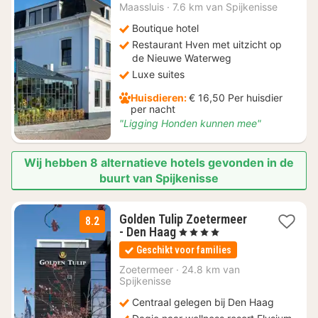
€
Maassluis
·
7.6 km van Spijkenisse
139,12
Boutique hotel
Restaurant Hven met uitzicht op
de Nieuwe Waterweg
Luxe suites
Huisdieren:
€ 16,50 Per huisdier
per nacht
"Ligging Honden kunnen mee"
Wij hebben 8 alternatieve hotels gevonden in de
buurt van Spijkenisse
Golden Tulip Zoetermeer
8.2
1
- Den Haag
, 4 Sterren
nacht
Geschikt voor families
vanaf
€
Zoetermeer
·
24.8 km van
Spijkenisse
116,63
Centraal gelegen bij Den Haag