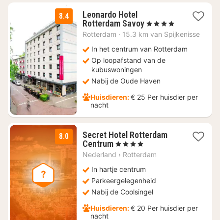
Leonardo Hotel
8.4
1
Rotterdam Savoy
, 4 Sterren
nacht
Rotterdam
·
15.3 km van Spijkenisse
vanaf
€
In het centrum van Rotterdam
58,28
Op loopafstand van de
kubuswoningen
Nabij de Oude Haven
Huisdieren:
€ 25 Per huisdier per
nacht
Secret Hotel Rotterdam
8.0
2
Centrum
, 4 Sterren
nachten
Nederland
›
Rotterdam
vanaf
€
In hartje centrum
121
Parkeergelegenheid
Nabij de Coolsingel
Huisdieren:
€ 20 Per huisdier per
nacht