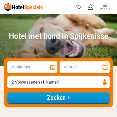
menu
Mijn
favorieten
Hotel met hond in Spijkenisse
Aankomst
Vertrek
2 Volwassenen (1 Kamer)
Zoeken