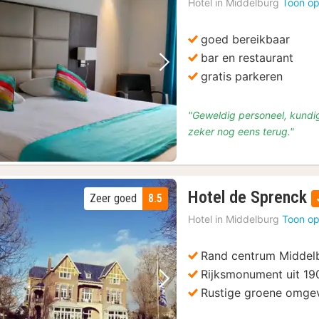
Hotel in
Middelburg
Toon op
v
€
goed bereikbaar
7
bar en restaurant
Vorige foto
Volgende foto
gratis parkeren
"Geweldig personeel, kundig,
zeker nog eens terug."
Hotel de Sprenck
Zeer goed
8.5
n
Hotel in
Middelburg
Toon op
v
Rand centrum Middel
Rijksmonument uit 19
Vorige foto
Volgende foto
Rustige groene omge