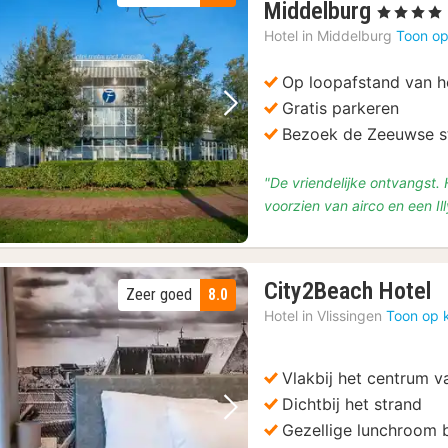
1
Middelburg
, 4 Sterren
nacht
Hotel in
Middelburg
Toon op
vanaf
€
Op loopafstand van h
149
Gratis parkeren
Vorige foto
Volgende foto
Bezoek de Zeeuwse s
"De vriendelijke ontvangst.
voorzien van airco en een Il
1
City2Beach Hotel
Zeer goed
8.0
n
Hotel in
Vlissingen
Toon op 
v
€
Vlakbij het centrum v
1
Dichtbij het strand
Vorige foto
Volgende foto
Gezellige lunchroom b