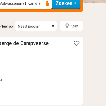
Zoeken
 Volwassenen (1 Kamer)
Kaart
rteer op
uberge de Campveerse
t
en