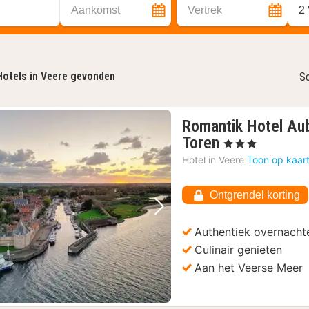
Aankomst
Vertrek
2
Hotels in Veere gevonden
So
Romantik Hotel A
1
Toren
, 3 Sterren
nacht
Hotel in
Veere
Toon op kaar
vanaf
€
Ontgrendel korting
238,84
Vorige foto
Volgende foto
Authentiek overnacht
Culinair genieten
Aan het Veerse Meer