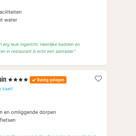
anaf
ciliteiten
9
et water
n erg leuk ingericht. Heerlijke bedden en
en in restaurant is echt een aanrader."
1
uin
, 4 Sterren
Rustig gelegen
nacht
p kaart
vanaf
€
117
en en omliggende dorpen
fietsen