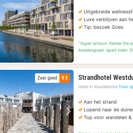
v
€
Uitgebreide wellnessfa
9
Luxe verblijven aan h
Vorige foto
Volgende foto
Tip: bezoek Goes
"Super schoon. Kamer fris e
beddengoed. Apart toilet. Et
Strandhotel Westd
Zeer goed
8.5
Hotel in
Koudekerke
Toon o
Aan het strand
Lopend naar de duin
Vorige foto
Volgende foto
Top voor wandelen & 