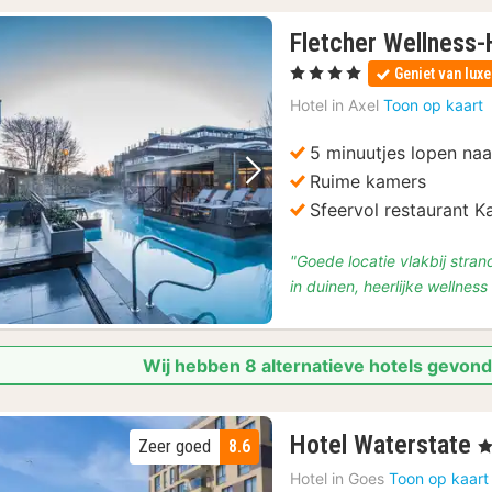
Fletcher Wellness
, 4 Sterren
Geniet van luxe
Hotel in
Axel
Toon op kaart
5 minuutjes lopen naa
Ruime kamers
Vorige foto
Volgende foto
Sfeervol restaurant 
"Goede locatie vlakbij stran
in duinen, heerlijke wellnes
Wij hebben 8 alternatieve hotels gevond
1
Hotel Waterstate
Zeer goed
8.6
, 
n
Hotel in
Goes
Toon op kaart