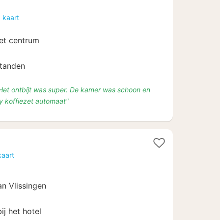
 kaart
et centrum
tanden
 Het ontbijt was super. De kamer was schoon en
ly koffiezet automaat"
acht
kaart
anaf
an Vlissingen
38
ij het hotel