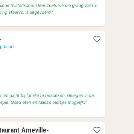
ische (historische) sfeer zoals we die graag zien +
ng sfeervol is uitgevoerd."
ren
ten
p kaart
f
50
 om dicht bij familie te bezoeken. Gelegen in de
rpje. Goed eten en talloze biertjes mogelijk."
aurant Arneville-