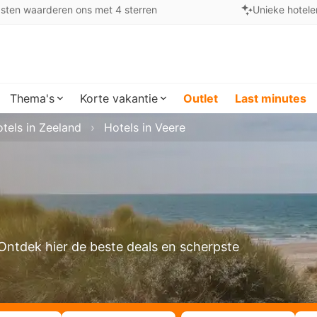
sten waarderen ons met 4 sterren
Unieke hotele
Thema's
Korte vakantie
Outlet
Last minutes
tels in Zeeland
Hotels in Veere
? Ontdek hier de beste deals en scherpste