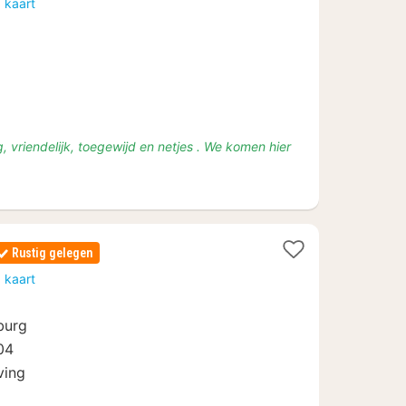
 kaart
anaf
2
 vriendelijk, toegewijd en netjes . We komen hier
1
Rustig gelegen
acht
 kaart
anaf
€
burg
118
04
ving