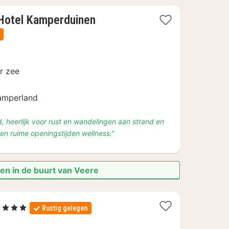
1
-Hotel Kamperduinen
nacht
vanaf
€
119
r zee
Kamperland
d, heerlijk voor rust en wandelingen aan strand en
s en ruime openingstijden wellness."
en in de buurt van Veere
4 Sterren
Rustig gelegen
acht