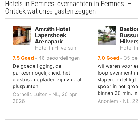
Hotels in Eemnes: overnachten in Eemnes –
Ontdek wat onze gasten zeggen
Amrâth Hotel
Bastio
Lapershoek
Bussu
Arenapark
Hilve
Hotel in Hilversum
Hotel i
uit
uit
7.5
Goed
‐
46
beoordelingen
7.0
Goed
‐
35
be
10
10
De goede ligging, de
wij waren voor e
,
,
parkeermogelijkheid, het
loop evenment in
elektrisch opladen zijn vooral
slapen. hotel ligt
pluspunten
spoor in het groen
binnen 30 min. 
Cornelis Luiten ‐ NL, 30 apr
2026
Anoniem ‐ NL, 2