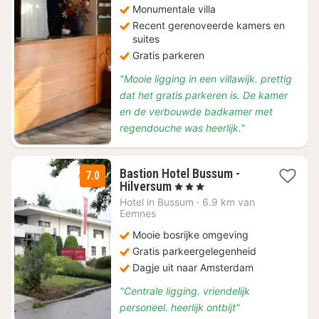
Monumentale villa
Recent gerenoveerde kamers en
suites
Gratis parkeren
"Mooie ligging in een villawijk. prettig
dat het gratis parkeren is. De kamer
en de verbouwde badkamer met
regendouche was heerlijk."
Bastion Hotel Bussum -
7.0
1
Hilversum
, 3 Sterren
nacht
Hotel in
Bussum
·
6.9 km van
vanaf
Eemnes
€
Mooie bosrijke omgeving
79
Gratis parkeergelegenheid
Dagje uit naar Amsterdam
"Centrale ligging. vriendelijk
personeel. heerlijk ontbijt"