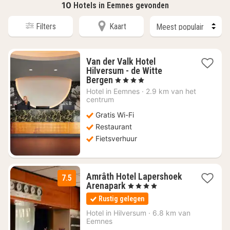
10
Hotels in Eemnes gevonden
Filters
Kaart
Van der Valk Hotel
Hilversum - de Witte
1
Bergen
, 4 Sterren
nacht
Hotel in
Eemnes
·
2.9 km van het
vanaf
centrum
€
Gratis Wi-Fi
86,78
Restaurant
Fietsverhuur
Amrâth Hotel Lapershoek
7.5
1
Arenapark
, 4 Sterren
nacht
Rustig gelegen
vanaf
€
Hotel in
Hilversum
·
6.8 km van
Eemnes
95,55