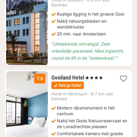
Eemnes
Rustige ligging in het groene Gooi
Nabij natuurgebieden en
wandelroutes
20 min. naar Amsterdam
"Uitstekende ontvangst. Zeer
vriendelijk personeel. Mooi ingericht,
vooral de lift in de "boekenkast"."
1
Gooiland Hotel
, 4 Sterren
7.6
nacht
Design hotel
vanaf
€
Hotel in
Hilversum
·
6.7 km van
Eemnes
130
Modern rijksmonument in het
centrum
Nabij het Goois Natuurreservaat en
de Loosdrechtse plassen
Comfortabele kamers met goede