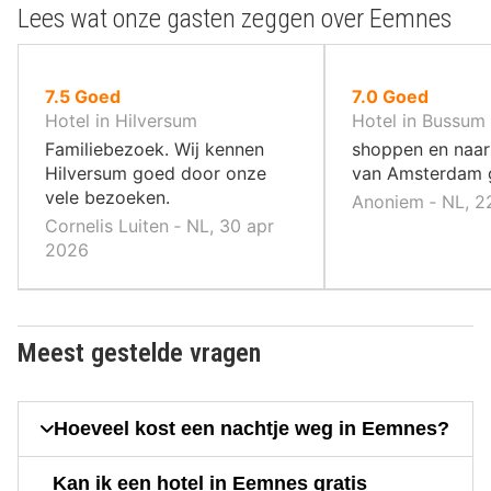
Lees wat onze gasten zeggen over Eemnes
uit
uit
7.5
Goed
7.0
Goed
10
10
Hotel in Hilversum
Hotel in Bussum
,
,
Familiebezoek. Wij kennen
shoppen en naar
Hilversum goed door onze
van Amsterdam 
vele bezoeken.
Anoniem ‐ NL, 2
Cornelis Luiten ‐ NL, 30 apr
2026
Meest gestelde vragen
Hoeveel kost een nachtje weg in Eemnes?
Kan ik een hotel in Eemnes gratis