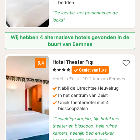
bedden
"De locatie, het personeel en de
looks"
Wij hebben 4 alternatieve hotels gevonden in de
buurt van Eemnes
1
Hotel Theater Figi
8.4
nacht
, 4 Sterren
Geniet van luxe
vanaf
€
Hotel in
Zeist
·
19.2 km van Eemnes
96,80
Nabij de Utrechtse Heuvelrug
In het centrum van Zeist
Uniek theaterhotel met 4
bioscoopzalen
"Geweldige ligging, fijn hotel met
theater en bioscoop. hele ruime
kamers, heerlijk bed en lekker