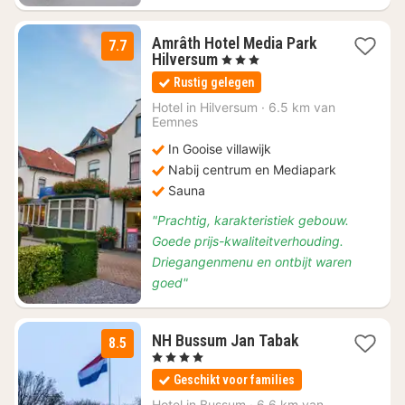
Amrâth Hotel Media Park
7.7
1
Hilversum
, 3 Sterren
nacht
Rustig gelegen
vanaf
€
Hotel in
Hilversum
·
6.5 km van
Eemnes
89,87
In Gooise villawijk
Nabij centrum en Mediapark
Sauna
"Prachtig, karakteristiek gebouw.
Goede prijs-kwaliteitverhouding.
Driegangenmenu en ontbijt waren
goed"
2
NH Bussum Jan Tabak
8.5
nachten
, 4 Sterren
vanaf
Geschikt voor families
€
147
Hotel in
Bussum
·
6.6 km van