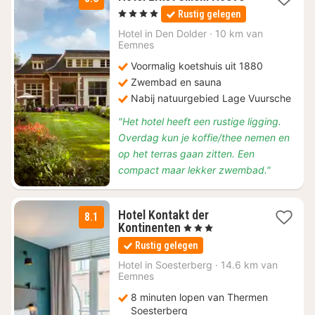
nacht
, 4 Sterren
Rustig gelegen
vanaf
€
Hotel in
Den Dolder
·
10 km van
Eemnes
100,50
Voormalig koetshuis uit 1880
Zwembad en sauna
Nabij natuurgebied Lage Vuursche
"Het hotel heeft een rustige ligging.
Overdag kun je koffie/thee nemen en
op het terras gaan zitten. Een
compact maar lekker zwembad."
Hotel Kontakt der
8.1
1
Kontinenten
, 3 Sterren
nacht
Rustig gelegen
vanaf
€
Hotel in
Soesterberg
·
14.6 km van
Eemnes
93
8 minuten lopen van Thermen
Soesterberg