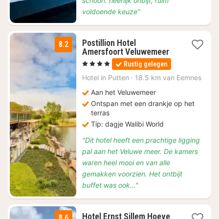
schoon. heerlijk onbijt, ruim
voldoende keuze"
Postillion Hotel
8.2
2
Amersfoort Veluwemeer
nachten
, 4 Sterren
Rustig gelegen
vanaf
€
Hotel in
Putten
·
18.5 km van Eemnes
99
Aan het Veluwemeer
Ontspan met een drankje op het
terras
Tip: dagje Walibi World
"Dit hotel heeft een prachtige ligging
pal aan het Veluwe meer. De kamers
waren heel mooi en van alle
gemakken voorzien. Het ontbijt
buffet was ook..."
1
Hotel Ernst Sillem Hoeve
8.6