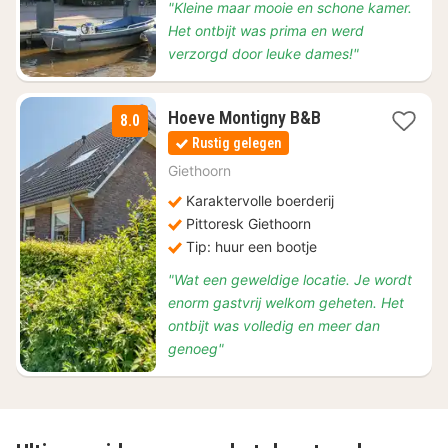
"Kleine maar mooie en schone kamer.
Het ontbijt was prima en werd
verzorgd door leuke dames!"
1
Hoeve Montigny B&B
8.0
nacht
Rustig gelegen
vanaf
€
Giethoorn
135
Karaktervolle boerderij
Pittoresk Giethoorn
Tip: huur een bootje
"Wat een geweldige locatie. Je wordt
enorm gastvrij welkom geheten. Het
ontbijt was volledig en meer dan
genoeg"