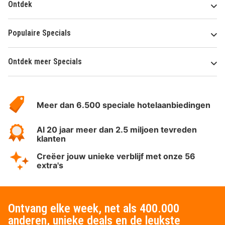
Ontdek
Populaire Specials
Ontdek meer Specials
Over
HotelSpecials
Meer dan 6.500 speciale hotelaanbiedingen
Al 20 jaar meer dan 2.5 miljoen tevreden
klanten
Creëer jouw unieke verblijf met onze 56
extra's
Ontvang elke week, net als 400.000
anderen, unieke deals en de leukste