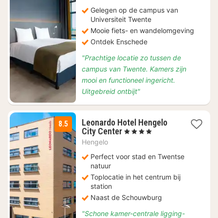
190
Gelegen op de campus van
Universiteit Twente
Mooie fiets- en wandelomgeving
Ontdek Enschede
"Prachtige locatie zo tussen de
campus van Twente. Kamers zijn
mooi en functioneel ingericht.
Uitgebreid ontbijt"
Leonardo Hotel Hengelo
8.5
1
City Center
, 4 Sterren
nacht
Hengelo
vanaf
€
Perfect voor stad en Twentse
118,83
natuur
Toplocatie in het centrum bij
station
Naast de Schouwburg
"Schone kamer-centrale ligging-