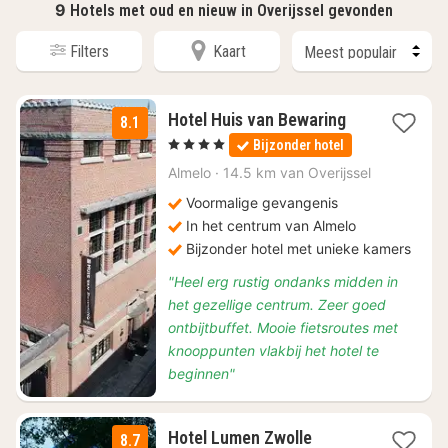
9
Hotels met oud en nieuw in Overijssel gevonden
Filters
Kaart
1
Hotel Huis van Bewaring
8.1
nacht
, 4 Sterren
Bijzonder hotel
vanaf
€
Almelo
·
14.5 km van Overijssel
99
Voormalige gevangenis
In het centrum van Almelo
Bijzonder hotel met unieke kamers
"Heel erg rustig ondanks midden in
het gezellige centrum. Zeer goed
ontbijtbuffet. Mooie fietsroutes met
knooppunten vlakbij het hotel te
beginnen"
1
Hotel Lumen Zwolle
8.7