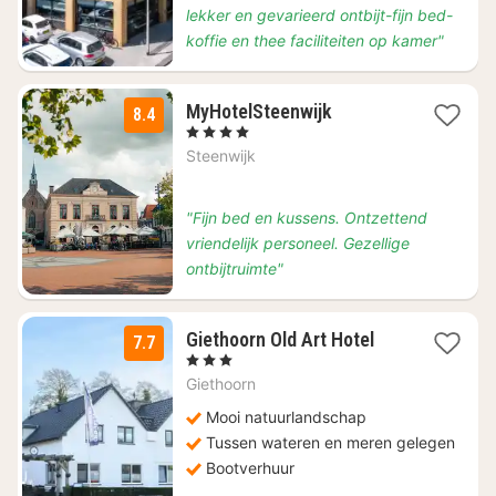
lekker en gevarieerd ontbijt-fijn bed-
koffie en thee faciliteiten op kamer"
1
MyHotelSteenwijk
8.4
nacht
, 4 Sterren
vanaf
Steenwijk
€
142
"Fijn bed en kussens. Ontzettend
vriendelijk personeel. Gezellige
ontbijtruimte"
1
Giethoorn Old Art Hotel
7.7
nacht
, 3 Sterren
vanaf
Giethoorn
€
115
Mooi natuurlandschap
Tussen wateren en meren gelegen
Bootverhuur