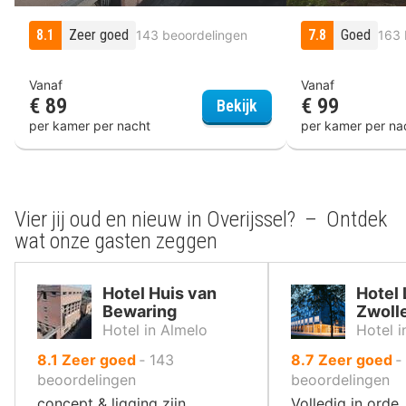
8.1
Zeer goed
7.8
Goed
143 beoordelingen
163 
Vanaf
Vanaf
€ 89
€ 99
Hotel Huis van Bewari
Bekijk
per kamer per nacht
per kamer per na
Vier jij oud en nieuw in Overijssel? – Ontdek
wat onze gasten zeggen
Hotel Huis van
Hotel
Bewaring
Zwoll
Hotel in Almelo
Hotel i
uit
uit
8.1
Zeer goed
‐
143
8.7
Zeer goed
‐
10
10
beoordelingen
beoordelingen
,
,
concept & ligging zijn
Volledig in orde,