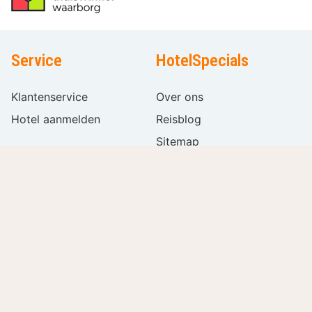
Service
HotelSpecials
Klantenservice
Over ons
Hotel aanmelden
Reisblog
Sitemap
Vacatures
Volg ons
Internationaal
Filters
Wissen
Taal
kiezen
Populaire filters