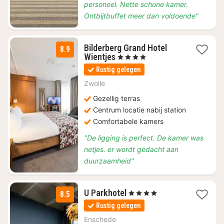
personeel. Nette schone kamer.
Ontbijtbuffet meer dan voldoende"
Bilderberg Grand Hotel
8.9
1
Wientjes
, 4 Sterren
nacht
Rustig gelegen
vanaf
€
Zwolle
188
Gezellig terras
Centrum locatie nabij station
Comfortabele kamers
"De ligging is perfect. De kamer was
netjes. er wordt gedacht aan
duurzaamheid"
1
U Parkhotel
, 4 Sterren
8.5
nacht
Rustig gelegen
vanaf
€
Enschede