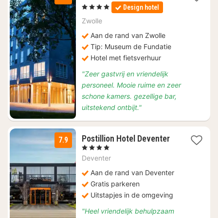
nacht
, 4 Sterren
Design hotel
vanaf
€
Zwolle
182
Aan de rand van Zwolle
Tip: Museum de Fundatie
Hotel met fietsverhuur
"Zeer gastvrij en vriendelijk
personeel. Mooie ruime en zeer
schone kamers. gezellige bar,
uitstekend ontbijt."
1
Postillion Hotel Deventer
7.9
nacht
, 4 Sterren
vanaf
Deventer
€
159
Aan de rand van Deventer
Gratis parkeren
Uitstapjes in de omgeving
"Heel vriendelijk behulpzaam