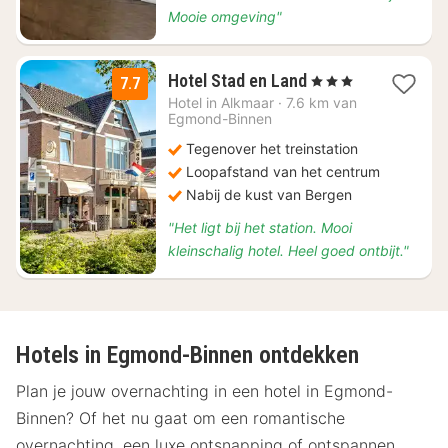
Mooie omgeving"
1
Hotel Stad en Land
, 3 Sterren
7.7
nacht
Hotel in
Alkmaar
·
7.6 km van
vanaf
Egmond-Binnen
€
Tegenover het treinstation
69
Loopafstand van het centrum
Nabij de kust van Bergen
"Het ligt bij het station. Mooi
kleinschalig hotel. Heel goed ontbijt."
Hotels in Egmond-Binnen ontdekken
Plan je jouw overnachting in een hotel in Egmond-
Binnen? Of het nu gaat om een romantische
overnachting, een luxe ontsnapping of ontspannen