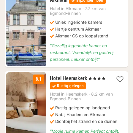
Bijzonder hotel
nacht
vanaf
Hotel in
Alkmaar
·
7.7 km van
Egmond-Binnen
€
112
Uniek ingerichte kamers
Hartje centrum Alkmaar
Alkmaar CS op loopafstand
"Gezellig ingerichte kamer en
restaurant. Vriendelijk en gastvrij
personeel. Lekker ontbijt"
1
Hotel Heemskerk
, 4 Sterren
8.1
nacht
Rustig gelegen
vanaf
€
Hotel in
Heemskerk
·
8.2 km van
Egmond-Binnen
114,45
Rustig gelegen op landgoed
Nabij Haarlem en Alkmaar
Dichtbij het strand en de duinen
"Mooie ruime kamer. Perfect ontbijt.