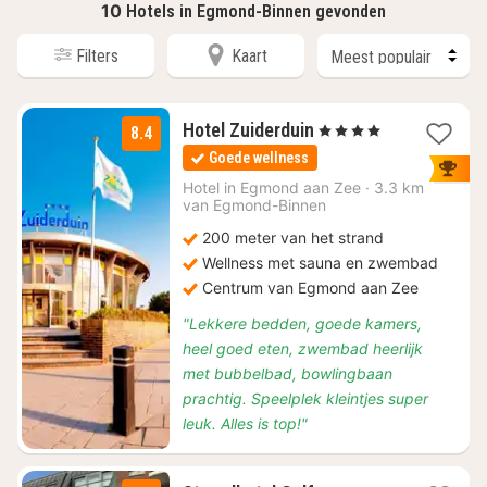
10
Hotels in Egmond-Binnen gevonden
Filters
Kaart
1
Hotel Zuiderduin
, 4 Sterren
8.4
nacht
Goede wellness
vanaf
€
Hotel in
Egmond aan Zee
·
3.3 km
van Egmond-Binnen
89
200 meter van het strand
Wellness met sauna en zwembad
Centrum van Egmond aan Zee
"Lekkere bedden, goede kamers,
heel goed eten, zwembad heerlijk
met bubbelbad, bowlingbaan
prachtig. Speelplek kleintjes super
leuk. Alles is top!"