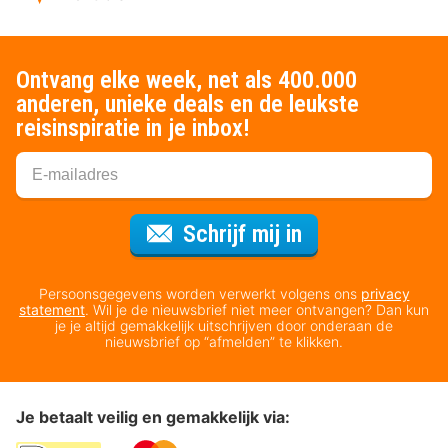
Ontvang elke week, net als 400.000
anderen, unieke deals en de leukste
reisinspiratie in je inbox!
Voor de nieuws
Schrijf mij in
Persoonsgegevens worden verwerkt volgens ons
privacy
statement
. Wil je de nieuwsbrief niet meer ontvangen? Dan kun
je je altijd gemakkelijk uitschrijven door onderaan de
nieuwsbrief op “afmelden” te klikken.
Je betaalt veilig en gemakkelijk via: