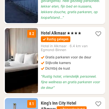
gevangenis). heel gezellig personeel.
lekker eten, fijn bed en kussens,
lekkere douche, gratis parkeren, op
loopafstand..."
1
Hotel Alkmaar
, 4 Sterren
8.2
nacht
Rustig gelegen
vanaf
€
Hotel in
Alkmaar
·
6.4 km van
Egmond-Binnen
96
Gratis parkeren voor de deur
Stijlvolle kamers
Dichtbij de kust
"Rustig hotel, vriendelijk personeel.
fijne wellness en gratis parkeren voor
de deur"
King's Inn City Hotel
8.1
1
Alkmaar