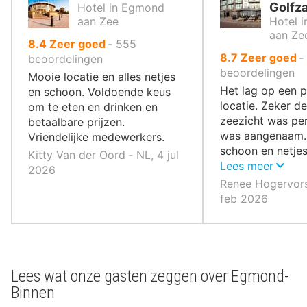
Golfz
Hotel in Egmond
aan Zee
Hotel 
aan Ze
uit
8.4
Zeer goed
‐
555
uit
8.7
Zeer goed
‐
10
beoordelingen
10
beoordelingen
,
Mooie locatie en alles netjes
,
Het lag op een p
en schoon. Voldoende keus
locatie. Zeker d
om te eten en drinken en
zeezicht was pe
betaalbare prijzen.
was aangenaam.
Vriendelijke medewerkers.
schoon en netje
Kitty Van der Oord ‐ NL, 4 jul
perfect.
Lees meer
2026
Renee Hogervors
feb 2026
Lees wat onze gasten zeggen over Egmond-
Binnen