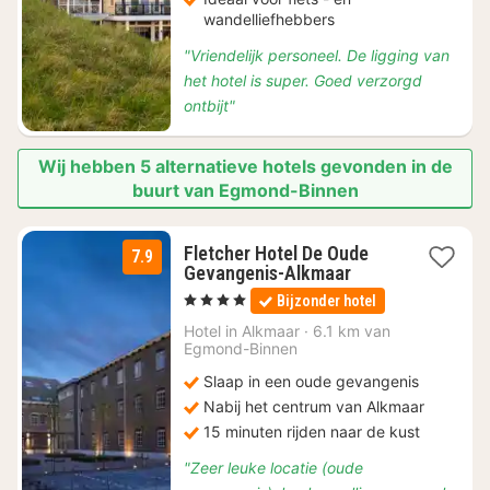
wandelliefhebbers
"Vriendelijk personeel. De ligging van
het hotel is super. Goed verzorgd
ontbijt"
Wij hebben 5 alternatieve hotels gevonden in de
buurt van Egmond-Binnen
Fletcher Hotel De Oude
7.9
1
Gevangenis-Alkmaar
nacht
, 4 Sterren
Bijzonder hotel
vanaf
€
Hotel in
Alkmaar
·
6.1 km van
Egmond-Binnen
115
Slaap in een oude gevangenis
Nabij het centrum van Alkmaar
15 minuten rijden naar de kust
"Zeer leuke locatie (oude