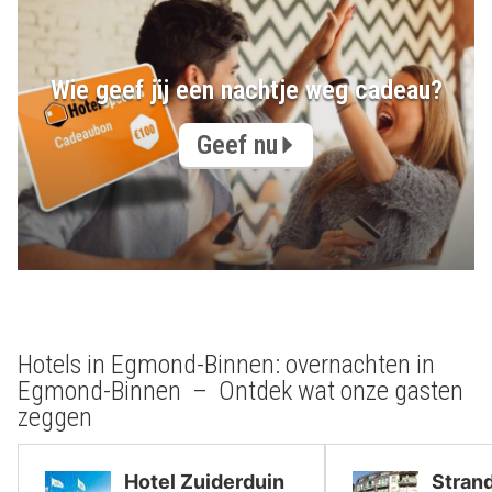
Wie geef jij een nachtje weg cadeau?
Geef nu
Hotels in Egmond-Binnen: overnachten in
Egmond-Binnen – Ontdek wat onze gasten
zeggen
Hotel Zuiderduin
Stran