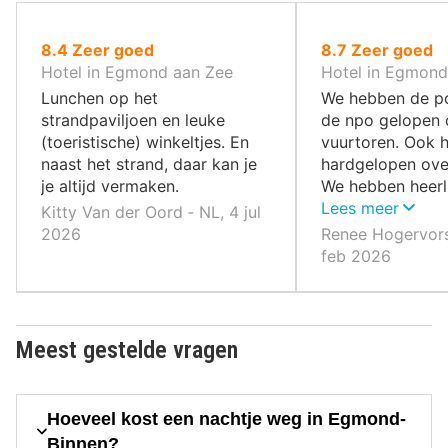
uit
uit
8.4
Zeer goed
8.7
Zeer goed
10
10
Hotel in Egmond aan Zee
Hotel in Egmond
,
,
Lunchen op het
We hebben de p
strandpaviljoen en leuke
de npo gelopen 
(toeristische) winkeltjes. En
vuurtoren. Ook 
naast het strand, daar kan je
hardgelopen over
je altijd vermaken.
We hebben heerl
bij restaurant Vla
Lees meer
Kitty Van der Oord ‐ NL, 4 jul
2026
Renee Hogervors
feb 2026
Meest gestelde vragen
Hoeveel kost een nachtje weg in Egmond-
Binnen?