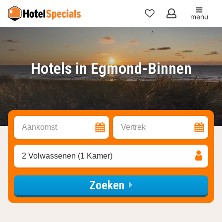
menu
Mijn
favorieten
Hotels in Egmond-Binnen
Aankomst
Vertrek
2 Volwassenen (1 Kamer)
Zoeken