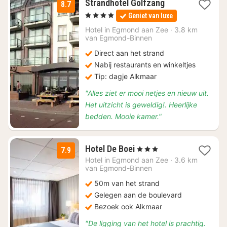
1
Strandhotel Golfzang
8.7
nacht
, 4 Sterren
Geniet van luxe
vanaf
€
Hotel in
Egmond aan Zee
·
3.8 km
van Egmond-Binnen
89
Direct aan het strand
Nabij restaurants en winkeltjes
Tip: dagje Alkmaar
"Alles ziet er mooi netjes en nieuw uit.
Het uitzicht is geweldig!. Heerlijke
bedden. Mooie kamer."
1
Hotel De Boei
, 3 Sterren
7.9
nacht
Hotel in
Egmond aan Zee
·
3.6 km
vanaf
van Egmond-Binnen
€
50m van het strand
89
Gelegen aan de boulevard
Bezoek ook Alkmaar
"De ligging van het hotel is prachtig.