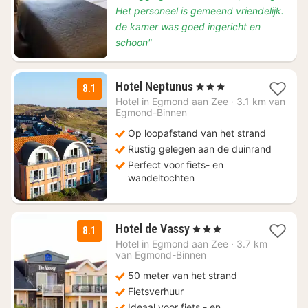
Het personeel is gemeend vriendelijk.
de kamer was goed ingericht en
schoon"
1
Hotel Neptunus
, 3 Sterren
8.1
nacht
Hotel in
Egmond aan Zee
·
3.1 km van
vanaf
Egmond-Binnen
€
Op loopafstand van het strand
119
Rustig gelegen aan de duinrand
Perfect voor fiets- en
wandeltochten
1
Hotel de Vassy
, 3 Sterren
8.1
nacht
Hotel in
Egmond aan Zee
·
3.7 km
vanaf
van Egmond-Binnen
€
50 meter van het strand
150
Fietsverhuur
Ideaal voor fiets - en