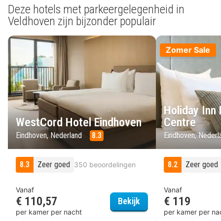
Deze hotels met parkeergelegenheid in
Veldhoven zijn bijzonder populair
Zomer Sale
Holiday Inn
WestCord Hotel Eindhoven
Centre
Eindhoven, Nederland
8.3
Eindhoven, Neder
8.3
Zeer goed
8.2
Zeer goed
350 beoordelingen
Vanaf
Vanaf
€ 110,57
€ 119
WestCord Hotel Eindh
Bekijk
per kamer per nacht
per kamer per na