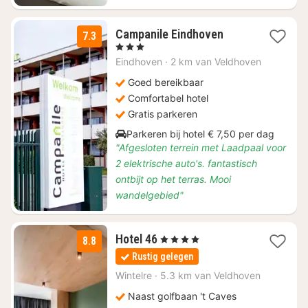
1
Campanile Eindhoven
7.3
nacht
, 3 Sterren
vanaf
Eindhoven
·
2 km van Veldhoven
€
85
Goed bereikbaar
Comfortabel hotel
Gratis parkeren
Parkeren bij hotel € 7,50 per dag
"Afgesloten terrein met Laadpaal voor
2 elektrische auto's. fantastisch
ontbijt op het terras. Mooi
wandelgebied"
1
Hotel 46
, 4 Sterren
8.8
nacht
Rustig gelegen
vanaf
€
Wintelre
·
5.3 km van Veldhoven
99,75
Naast golfbaan 't Caves