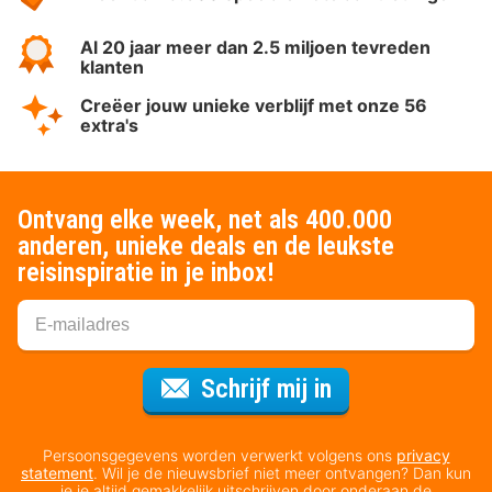
Al 20 jaar meer dan 2.5 miljoen tevreden
klanten
Creëer jouw unieke verblijf met onze 56
extra's
Ontvang elke week, net als 400.000
anderen, unieke deals en de leukste
reisinspiratie in je inbox!
Voor de nieuws
Schrijf mij in
Persoonsgegevens worden verwerkt volgens ons
privacy
statement
. Wil je de nieuwsbrief niet meer ontvangen? Dan kun
je je altijd gemakkelijk uitschrijven door onderaan de