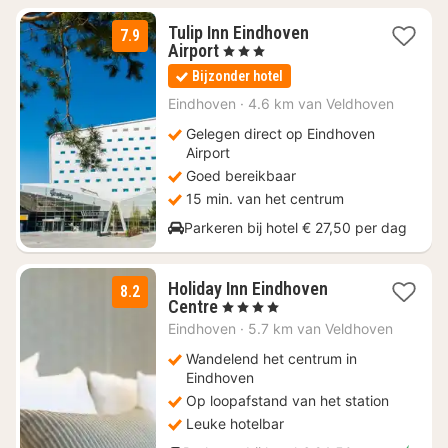
Tulip Inn Eindhoven
7.9
1
Airport
, 3 Sterren
nacht
Bijzonder hotel
vanaf
€
Eindhoven
·
4.6 km van Veldhoven
109
Gelegen direct op Eindhoven
Airport
Goed bereikbaar
15 min. van het centrum
Parkeren bij hotel € 27,50 per dag
Holiday Inn Eindhoven
8.2
2
Centre
, 4 Sterren
nachten
Eindhoven
·
5.7 km van Veldhoven
vanaf
€
Wandelend het centrum in
119
Eindhoven
Op loopafstand van het station
Leuke hotelbar