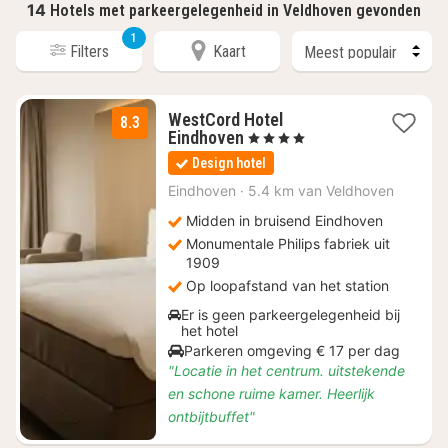
14
Hotels met parkeergelegenheid in Veldhoven gevonden
1
Filters
Kaart
WestCord Hotel
8.3
1
Eindhoven
, 4 Sterren
nacht
Design hotel
vanaf
€
Eindhoven
·
5.4 km van Veldhoven
110,57
Midden in bruisend Eindhoven
Monumentale Philips fabriek uit
1909
Op loopafstand van het station
Er is geen parkeergelegenheid bij
het hotel
Parkeren omgeving € 17 per dag
"Locatie in het centrum. uitstekende
en schone ruime kamer. Heerlijk
ontbijtbuffet"