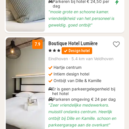
Parkeren bij hotel € 24,50 per
dag
"mooie grote en schoone kamer.
vriendelijkheid van het personeel is
geweldig. goed ontbijt"
1
Boutique Hotel Lumière
7.9
nacht
, 3 Sterren
Design hotel
vanaf
€
Eindhoven
·
5.4 km van Veldhoven
110
Hartje centrum
Intiem design hotel
Ontbijt van Dille & Kamille
Er is geen parkeergelegenheid bij
het hotel
Parkeren omgeving € 24 per dag
"Zeer vriendelijke medewerkers.
muisstil ondanks centrum. Heerlijk
ontbijt bij Dille en Kamille. schoon en
parkeergarage aan de overkant"