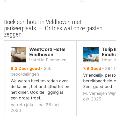
Boek een hotel in Veldhoven met
parkeerplaats – Ontdek wat onze gasten
zeggen
WestCord Hotel
Tulip 
Eindhoven
Eindh
Hotel in Eindhoven
Hotel 
uit
uit
8.3
Zeer goed
‐
350
7.9
Goed
‐
884
10
10
beoordelingen
Vriendelijk pers
,
,
We waren heel tevreden over
bereikbaarheid e
de kamer, het ontbijtbuffet en
Zeer goed bed
het diner. Ook de ligging is
M. Verheijen Wij
een grote troef.
okt 2025
Verreth joke ‐ be, 26 mei
2026