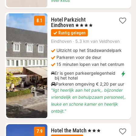
veel keus"
Hotel Parkzicht
8.1
1
Eindhoven
, 4 Sterren
nacht
Rustig gelegen
vanaf
€
Eindhoven
·
5.3 km van Veldhoven
88,82
Uitzicht op het Stadswandelpark
Parkeren voor de deur
15 minuten lopen van het centrum
Er is geen parkeergelegenheid
bij het hotel
Parkeren omgeving € 2,20 per uur
"ligt heerlijk aan het park,. bijzonder
vriendelijk en behulpzaam personeel,.
leuke en schone kamer en heerlijk
ontbijt."
1
Hotel the Match
, 3 Sterren
7.9
nacht