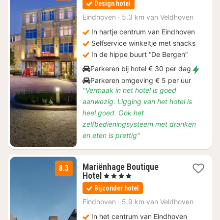
Design hotel
vanaf
€
Eindhoven
·
5.3 km van Veldhoven
97,75
In hartje centrum van Eindhoven
Selfservice winkeltje met snacks
In de hippe buurt “De Bergen”
Parkeren bij hotel € 30 per dag
Parkeren omgeving € 5 per uur
"Vermaak in het hotel is goed
aanwezig. Ligging van het hotel is
heel goed. Ook het
zelfbedieningsysteem met dranken
en eten is prettig"
Mariënhage Boutique
8.3
1
Hotel
, 4 Sterren
nacht
Bijzonder hotel
vanaf
€
Eindhoven
·
5.9 km van Veldhoven
97,76
In het centrum van Eindhoven