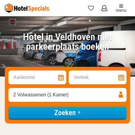
menu
Mijn
favorieten
Hotel in Veldhoven met
parkeerplaats boeken
Aankomst
Vertrek
2 Volwassenen (1 Kamer)
Zoeken