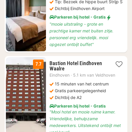
Tip: Bezoek de hippe buurt Strijp S
Dichtbij Eindhoven Airport
Parkeren bij hotel - Gratis
"mooie uitstraling - grote en
prachtige kamer met buiten zitje.
personeel erg vriendelijk. mooi
opgezet ontbijt buffet"
Bastion Hotel Eindhoven
7.7
1
Waalre
nacht
Eindhoven
·
5.1 km van Veldhoven
vanaf
€
15 minuten van het centrum
79
Gratis parkeergelegenheid
Dichtbij de A2
Parkeren bij hotel - Gratis
"Mooi hotel en mooie ruime kamer.
Vriendelijke, behulpzame
medewerkers. Uitstekend ontbijt met