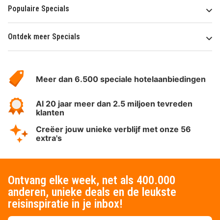
Populaire Specials
Ontdek meer Specials
Over
HotelSpecials
Meer dan 6.500 speciale hotelaanbiedingen
Al 20 jaar meer dan 2.5 miljoen tevreden
klanten
Creëer jouw unieke verblijf met onze 56
extra's
Ontvang elke week, net als 400.000
anderen, unieke deals en de leukste
reisinspiratie in je inbox!