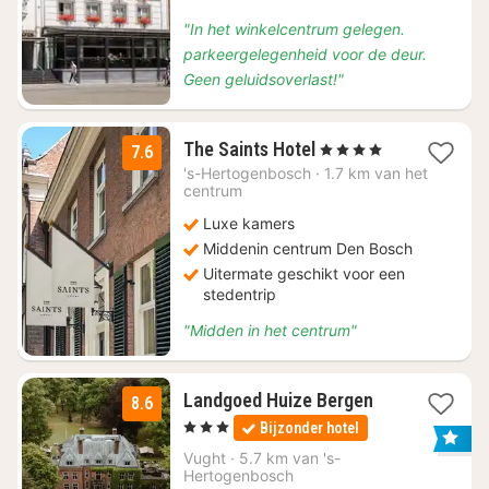
"In het winkelcentrum gelegen.
parkeergelegenheid voor de deur.
Geen geluidsoverlast!"
1
The Saints Hotel
, 4 Sterren
7.6
nacht
's-Hertogenbosch
·
1.7 km van het
vanaf
centrum
€
Luxe kamers
141,39
Middenin centrum Den Bosch
Uitermate geschikt voor een
stedentrip
"Midden in het centrum"
1
Landgoed Huize Bergen
8.6
nacht
, 3 Sterren
Bijzonder hotel
vanaf
€
Vught
·
5.7 km van 's-
Hertogenbosch
115