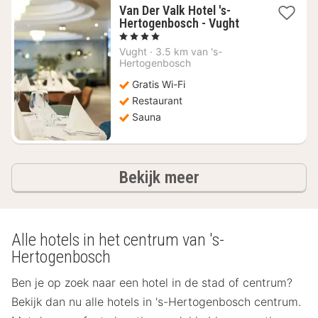
Van Der Valk Hotel 's-
1
Hertogenbosch - Vught
nacht
, 4 Sterren
vanaf
Vught
·
3.5 km van 's-
€
Hertogenbosch
94,74
Gratis Wi-Fi
Restaurant
Sauna
hotels
Bekijk meer
Alle hotels in het centrum van 's-
Hertogenbosch
Ben je op zoek naar een hotel in de stad of centrum?
Bekijk dan nu alle hotels in 's-Hertogenbosch centrum.