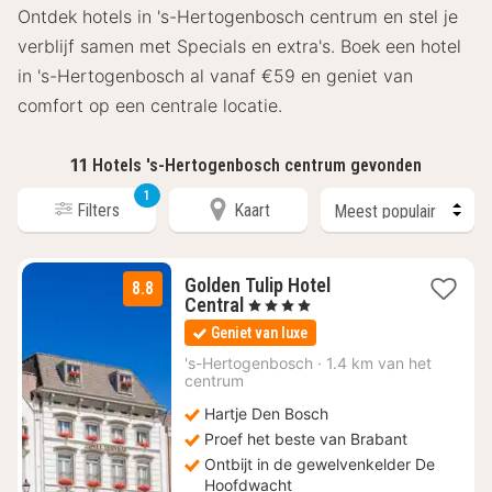
Ontdek hotels in 's-Hertogenbosch centrum en stel je
verblijf samen met Specials en extra's. Boek een hotel
in 's-Hertogenbosch al vanaf €59 en geniet van
comfort op een centrale locatie.
11
Hotels 's-Hertogenbosch centrum gevonden
1
Filters
Kaart
Golden Tulip Hotel
8.8
1
Central
, 4 Sterren
nacht
Geniet van luxe
vanaf
€
's-Hertogenbosch
·
1.4 km van het
centrum
140
Hartje Den Bosch
Proef het beste van Brabant
Ontbijt in de gewelvenkelder De
Hoofdwacht