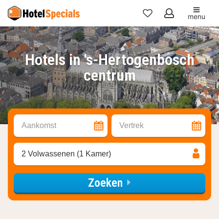
menu
Mijn
favorieten
Hotels in 's-Hertogenbosch
centrum
Aankomst
Vertrek
2 Volwassenen (1 Kamer)
Zoeken