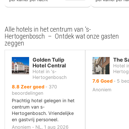
Alle hotels in het centrum van 's-
Hertogenbosch – Ontdek wat onze gasten
zeggen
Golden Tulip
The Sa
Hotel Central
Hotel i
Hotel in 's-
Hertog
Hertogenbosch
uit
7.6
Goed
‐
5
beo
uit
8.8
Zeer goed
‐
370
10
Anoniem
10
beoordelingen
,
,
Prachtig hotel gelegen in het
centrum van s-
Hertogenbosch. Vriendelijke
en gastvrij personeel.
Anoniem ‐ NL, 1 aug 2026