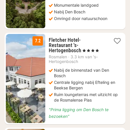
Monumentale landgoed
Nabij Den Bosch
Omringd door natuurschoon
Fletcher Hotel-
7.2
Restaurant 's-
1
Hertogenbosch
, 4 Sterren
nacht
Rosmalen
·
3.3 km van 's-
vanaf
Hertogenbosch
€
Nabij de binnenstad van Den
109
Bosch
Centrale ligging nabij Efteling en
Beekse Bergen
Ruim loungeterras met uitzicht op
de Rosmalense Plas
"Prima ligging om Den Bosch te
bezoeken"