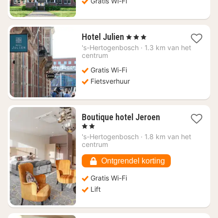
Gratis Wi-Fi
1
Hotel Julien
, 3 Sterren
nacht
's-Hertogenbosch
·
1.3 km van het
vanaf
centrum
€
Gratis Wi-Fi
124,83
Fietsverhuur
1
Boutique hotel Jeroen
nacht
, 2 Sterren
vanaf
's-Hertogenbosch
·
1.8 km van het
€
centrum
66,28
Ontgrendel korting
Gratis Wi-Fi
Lift