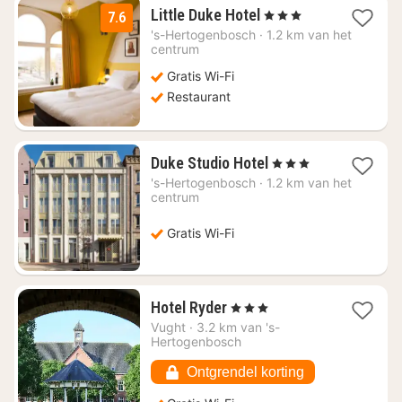
1
Little Duke Hotel
, 3 Sterren
7.6
nacht
's-Hertogenbosch
·
1.2 km van het
vanaf
centrum
€
Gratis Wi-Fi
58,81
Restaurant
1
Duke Studio Hotel
, 3 Sterren
nacht
's-Hertogenbosch
·
1.2 km van het
vanaf
centrum
€
83,11
Gratis Wi-Fi
1
Hotel Ryder
, 3 Sterren
nacht
Vught
·
3.2 km van 's-
vanaf
Hertogenbosch
€
90,26
Ontgrendel korting