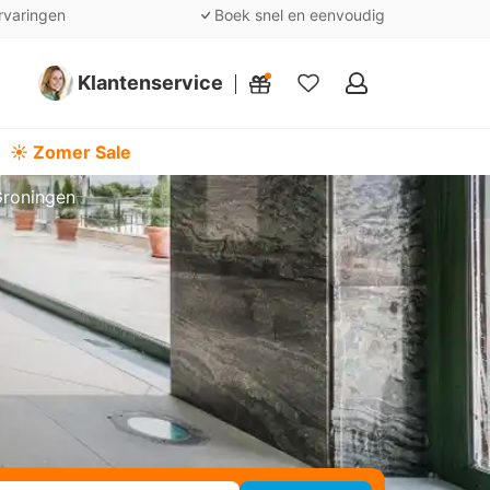
rvaringen
Boek snel en eenvoudig
Klantenservice
Mijn
favorieten
☀️ Zomer Sale
roningen