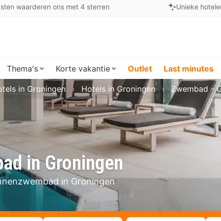
sten waarderen ons met 4 sterren
Unieke hotele
Thema's
Korte vakantie
Outlet
Last minutes
tels in Groningen
Hotels in Groningen
Zwembad - G
ad in Groningen
innenzwembad in Groningen