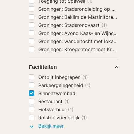
Toegang tot SpaWell
(1)
Groningen: Stadsrondleiding op de fiets
(
Groningen: Beklim de Martinitoren
(1)
Groningen: Stadsrondvaart
(1)
Groningen: Avond Kaas- en Wijncruise
(1)
Groningen: wandeltocht met lokale gids
(
Faciliteiten
Ontbijt inbegrepen
(1)
Parkeergelegenheid
(1)
Binnenzwembad
Restaurant
(1)
Fietsverhuur
(1)
Rolstoelvriendelijk
(1)
Faciliteiten
Bekijk meer