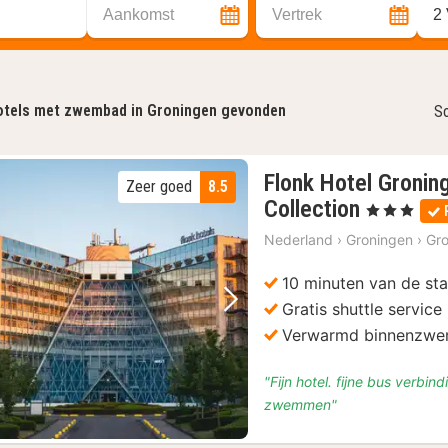
Aankomst
Vertrek
2
tels met zwembad in Groningen gevonden
So
Flonk Hotel Gronin
Zeer goed
8.5
1
Collection
, 3 Sterren
nacht
Nederland
›
Groningen
›
Gr
vanaf
€
10 minuten van de st
94,73
Gratis shuttle servic
Vorige foto
Volgende foto
Verwarmd binnenzw
"Fijn hotel. fijne bus verbi
zwemmen"