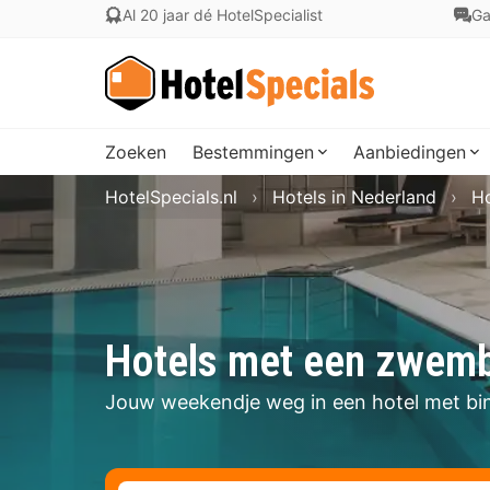
Al 20 jaar dé HotelSpecialist
Ga
Zoeken
Bestemmingen
Aanbiedingen
HotelSpecials.nl
Hotels in Nederland
Ho
Hotels met een zwemb
Jouw weekendje weg in een hotel met b