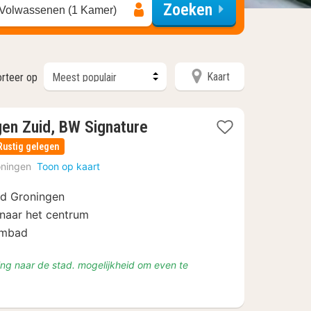
Zoeken
 Volwassenen (1 Kamer)
Kaart
rteer op
gen Zuid, BW Signature
Rustig gelegen
oningen
Toon op kaart
ad Groningen
e naar het centrum
embad
nding naar de stad. mogelijkheid om even te