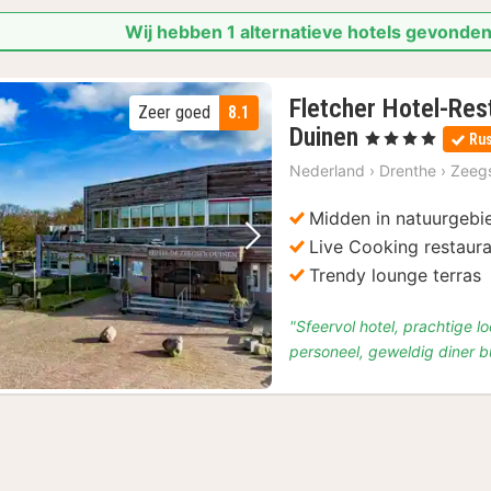
Wij hebben 1 alternatieve hotels gevonden
Fletcher Hotel-Res
Zeer goed
8.1
2
Duinen
, 4 Sterren
Rus
nachten
Nederland
›
Drenthe
›
Zeeg
vanaf
€
Midden in natuurgebi
155
Live Cooking restaur
Vorige foto
Volgende foto
Trendy lounge terras
"Sfeervol hotel, prachtige l
personeel, geweldig diner bu