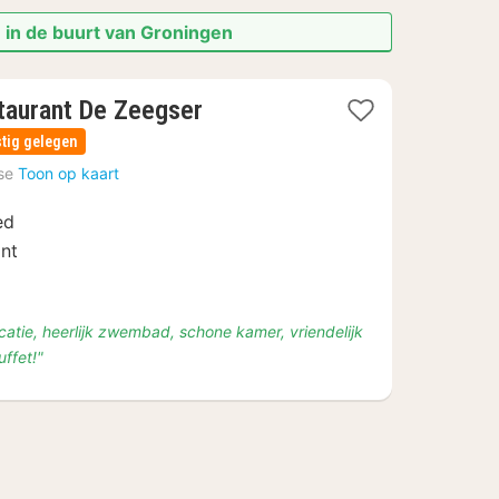
 in de buurt van Groningen
taurant De Zeegser
tig gelegen
se
Toon op kaart
ed
ant
ocatie, heerlijk zwembad, schone kamer, vriendelijk
ffet!"