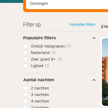
Zoek op hotel, regio of stad
Filter op
Verwijder filters
2
Ho
Populaire filters
Ontbijt inbegrepen
(1)
Nederland
(1)
Zeer goed 8+
(1)
Ligbad
(1)
Aantal nachten
2 nachten
3 nachten
4 nachten
7 nachten