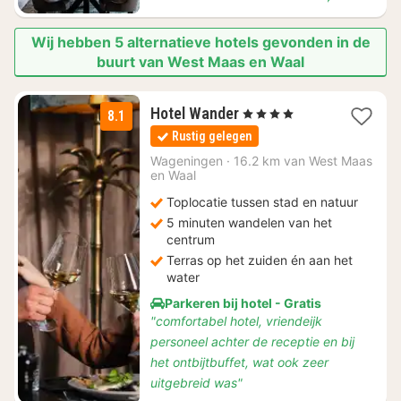
Wij hebben 5 alternatieve hotels gevonden in de
buurt van West Maas en Waal
1
Hotel Wander
, 4 Sterren
8.1
nacht
Rustig gelegen
vanaf
€
Wageningen
·
16.2 km van West Maas
en Waal
99
Toplocatie tussen stad en natuur
5 minuten wandelen van het
centrum
Terras op het zuiden én aan het
water
Parkeren bij hotel - Gratis
"comfortabel hotel, vriendeijk
personeel achter de receptie en bij
het ontbijtbuffet, wat ook zeer
uitgebreid was"