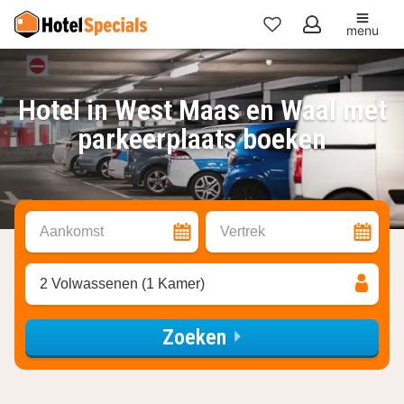
menu
Mijn
favorieten
Hotel in West Maas en Waal met
parkeerplaats boeken
Aankomst
Vertrek
2 Volwassenen (1 Kamer)
Zoeken