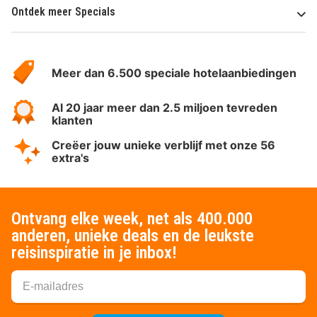
Ontdek meer Specials
Over
HotelSpecials
Meer dan 6.500 speciale hotelaanbiedingen
Al 20 jaar meer dan 2.5 miljoen tevreden
klanten
Creëer jouw unieke verblijf met onze 56
extra's
Ontvang elke week, net als 400.000
anderen, unieke deals en de leukste
reisinspiratie in je inbox!