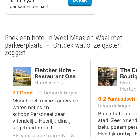
per kamer per nacht
Boek een hotel in West Maas en Waal met
parkeerplaats – Ontdek wat onze gasten
zeggen
Fletcher Hotel-
The D
Restaurant Oss
Bouti
Hotel in Oss
Hotel i
Hertog
uit
7.1
Goed
‐
19
beoordelingen
uit
9.2
Fantastisch
10
Mooi hotel, ruime kamers en
10
beoordelingen
,
waren netjes en
,
Prima hotel midd
schoon.Personeel zeer
stad. Zeer vriend
vriendelijk. Heerlijk diner,
behulpzaam pers
uitgebreid ontbijt.
Heerlijk ontbijt.
Els van de nostrum ‐ NL, 8