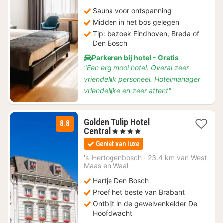
Sauna voor ontspanning
Midden in het bos gelegen
Tip: bezoek Eindhoven, Breda of
Den Bosch
Parkeren bij hotel - Gratis
"Een erg mooi hotel. Overal zeer
vriendelijk personeel. Hotelmanager
vriendelijke en zeer attent"
Golden Tulip Hotel
8.8
1
Central
, 4 Sterren
nacht
Geniet van luxe
vanaf
€
's-Hertogenbosch
·
23.4 km van West
Maas en Waal
140
Hartje Den Bosch
Proef het beste van Brabant
Ontbijt in de gewelvenkelder De
Hoofdwacht