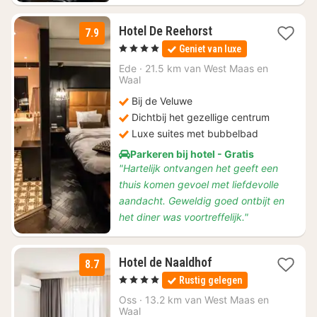
1
Hotel De Reehorst
7.9
nacht
, 4 Sterren
Geniet van luxe
vanaf
€
Ede
·
21.5 km van West Maas en
Waal
99
Bij de Veluwe
Dichtbij het gezellige centrum
Luxe suites met bubbelbad
Parkeren bij hotel - Gratis
"Hartelijk ontvangen het geeft een
thuis komen gevoel met liefdevolle
aandacht. Geweldig goed ontbijt en
het diner was voortreffelijk."
1
Hotel de Naaldhof
8.7
nacht
, 4 Sterren
Rustig gelegen
vanaf
€
Oss
·
13.2 km van West Maas en
Waal
130