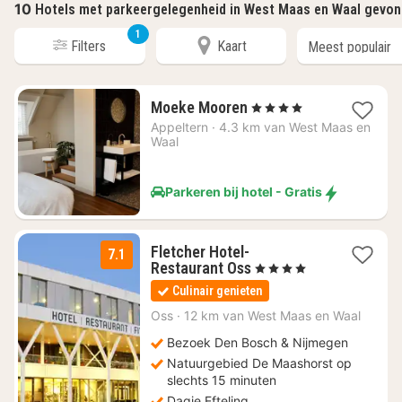
10
Hotels met parkeergelegenheid in West Maas en Waal gevo
1
Filters
Kaart
1
Moeke Mooren
, 4 Sterren
nacht
Appeltern
·
4.3 km van West Maas en
vanaf
Waal
€
91,04
Parkeren bij hotel - Gratis
Fletcher Hotel-
7.1
1
Restaurant Oss
, 4 Sterren
nacht
Culinair genieten
vanaf
€
Oss
·
12 km van West Maas en Waal
109
Bezoek Den Bosch & Nijmegen
Natuurgebied De Maashorst op
slechts 15 minuten
Dagje Efteling