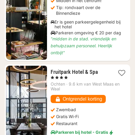
Midden in het centrum!
Tip: rondvaart over de
Binnendieze
Er is geen parkeergelegenheid bij
het hotel
Parkeren omgeving € 20 per dag
"midden in de stad. vriendelijk en
behulpzaam personeel. Heerlijk
ontbijt"
1
Fruitpark Hotel & Spa
nacht
, 4 Sterren
vanaf
Ochten
·
9.6 km van West Maas en
€
Waal
115,76
Ontgrendel korting
Zwembad
Gratis Wi-Fi
Restaurant
Parkeren bij hotel - Gratis