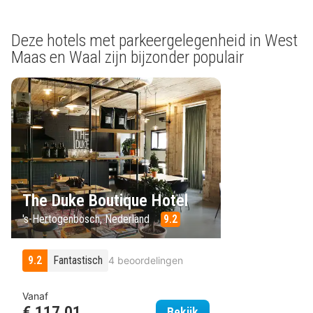
Deze hotels met parkeergelegenheid in West
Maas en Waal zijn bijzonder populair
The Duke Boutique Hotel
's-Hertogenbosch, Nederland
9.2
9.2
Fantastisch
4 beoordelingen
Vanaf
€ 117,01
The Duke Boutique Ho
Bekijk