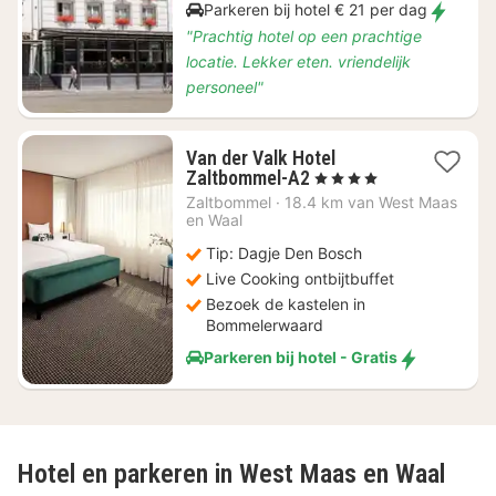
Parkeren bij hotel € 21 per dag
"Prachtig hotel op een prachtige
locatie. Lekker eten. vriendelijk
personeel"
Van der Valk Hotel
3
Zaltbommel-A2
, 4 Sterren
nachten
Zaltbommel
·
18.4 km van West Maas
vanaf
en Waal
€
Tip: Dagje Den Bosch
121,87
Live Cooking ontbijtbuffet
Bezoek de kastelen in
Bommelerwaard
Parkeren bij hotel - Gratis
Hotel en parkeren in West Maas en Waal