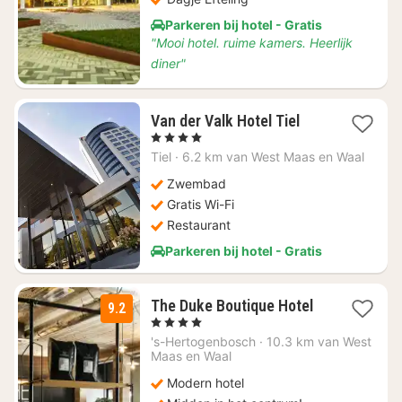
Parkeren bij hotel - Gratis
"Mooi hotel. ruime kamers. Heerlijk
diner"
1
Van der Valk Hotel Tiel
nacht
, 4 Sterren
vanaf
Tiel
·
6.2 km van West Maas en Waal
€
91,08
Zwembad
Gratis Wi-Fi
Restaurant
Parkeren bij hotel - Gratis
1
The Duke Boutique Hotel
9.2
nacht
, 4 Sterren
vanaf
's-Hertogenbosch
·
10.3 km van West
€
Maas en Waal
117,01
Modern hotel