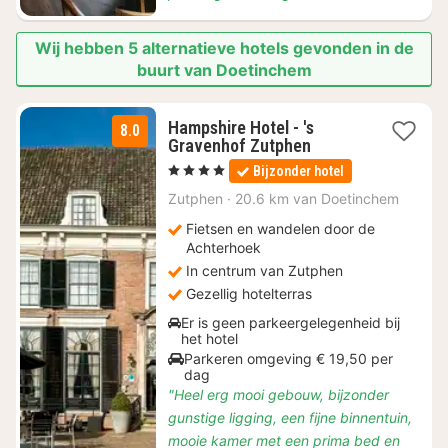
Wij hebben 5 alternatieve hotels gevonden in de
buurt van Doetinchem
Hampshire Hotel - 's
8.0
1
Gravenhof Zutphen
nacht
, 4 Sterren
Bijzonder hotel
vanaf
€
Zutphen
·
20.6 km van Doetinchem
110
Fietsen en wandelen door de
Achterhoek
In centrum van Zutphen
Gezellig hotelterras
Er is geen parkeergelegenheid bij
het hotel
Parkeren omgeving € 19,50 per
dag
"Heel erg mooi gebouw, bijzonder
gunstige ligging, een fijne binnentuin,
mooie kamer met een prima bed en