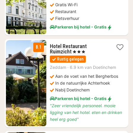
€
Gratis Wi-Fi
80,30
Restaurant
Fietsverhuur
Parkeren bij hotel - Gratis
Hotel Restaurant
8.1
1
Ruimzicht
, 3 Sterren
nacht
Rustig gelegen
vanaf
€
Zeddam
·
6.9 km van Doetinchem
109
Aan de voet van het Bergherbos
In de natuurrijke Achterhoek
Nabij Doetinchem
Parkeren bij hotel - Gratis
"Zeer vriendelijk personeel. mooie
ligging van het hotel. eten en drinken
heel erg goed"