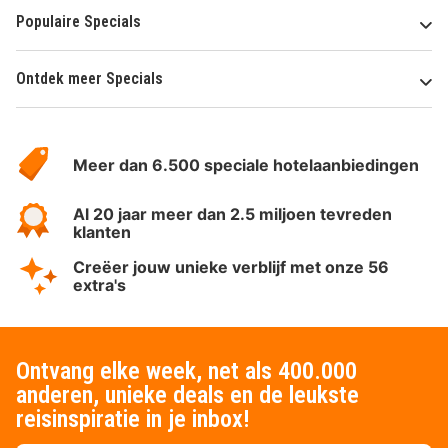
Populaire Specials
Ontdek meer Specials
Over
HotelSpecials
Meer dan 6.500 speciale hotelaanbiedingen
Al 20 jaar meer dan 2.5 miljoen tevreden
klanten
Creëer jouw unieke verblijf met onze 56
extra's
Ontvang elke week, net als 400.000
anderen, unieke deals en de leukste
reisinspiratie in je inbox!