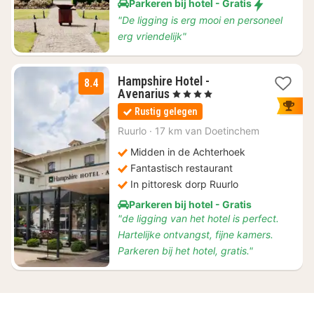
Parkeren bij hotel - Gratis
"De ligging is erg mooi en personeel
erg vriendelijk"
Hampshire Hotel -
8.4
1
Avenarius
, 4 Sterren
nacht
Rustig gelegen
vanaf
€
Ruurlo
·
17 km van Doetinchem
115
Midden in de Achterhoek
Fantastisch restaurant
In pittoresk dorp Ruurlo
Parkeren bij hotel - Gratis
"de ligging van het hotel is perfect.
Hartelijke ontvangst, fijne kamers.
Parkeren bij het hotel, gratis."