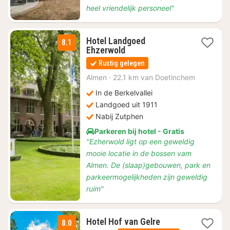
heel vriendelijk personeel"
Hotel Landgoed
8.1
1
Ehzerwold
nacht
Rustig gelegen
vanaf
€
Almen
·
22.1 km van Doetinchem
150
In de Berkelvallei
Landgoed uit 1911
Nabij Zutphen
Parkeren bij hotel - Gratis
"Ezherwold ligt op een geweldig
mooie locatie in de bossen vam
Almen. De (slaap)gebouwen, park en
parkeermogelijkheden zijn geweldig
ruim"
1
Hotel Hof van Gelre
8.0