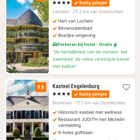
nacht
, 4 Sterren
Rustig gelegen
vanaf
€
Lochem
·
23.2 km van Doetinchem
135
Hart van Lochem
Binnenzwembad
Bosrijke omgeving
Parkeren bij hotel - Gratis
"de hartelijkheid van de mensen. het
zwembad. de ruime verzorgde kamer
met balkon"
1
Kasteel Engelenburg
8.6
nacht
, 4 Sterren
Rustig gelegen
vanaf
€
Brummen
·
17.7 km van Doetinchem
148,35
Historisch kasteel met wellness
Restaurant JUDITH met Michelin
vermelding
9-holes golfbaan