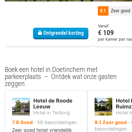
8.1
Zeer goed
Vanaf
€ 109
Ontgrendel korting
per kamer per na
Boek een hotel in Doetinchem met
parkeerplaats – Ontdek wat onze gasten
zeggen
Hotel de Roode
Hotel
Leeuw
Ruimz
Hotel in Terborg
Hotel 
uit
uit
7.8
Goed
‐
59
beoordelingen
8.1
Zeer goed
‐
10
10
beoordelingen
Zeer goed hotel vriendelijk