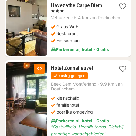
1
Havezathe Carpe Diem
nacht
, 3 Sterren
vanaf
Vethuizen
·
5.4 km van Doetinchem
€
108,68
Gratis Wi-Fi
Restaurant
Fietsverhuur
Parkeren bij hotel - Gratis
1
Hotel Zonneheuvel
8.3
nacht
Rustig gelegen
vanaf
€
Beek Gem Montferland
·
9.9 km van
Doetinchem
145
kleinschalig
familiehotel
bosrijke omgeving
Parkeren bij hotel - Gratis
"Gastvrijheid. Heerlijk terras. Dichtbij
prachtige wandelgebieden"