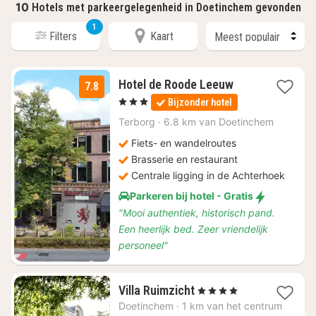
10
Hotels met parkeergelegenheid in Doetinchem gevonden
1
Filters
Kaart
1
Hotel de Roode Leeuw
7.8
nacht
, 3 Sterren
Bijzonder hotel
vanaf
€
Terborg
·
6.8 km van Doetinchem
269
Fiets- en wandelroutes
Brasserie en restaurant
Centrale ligging in de Achterhoek
Parkeren bij hotel - Gratis
"Mooi authentiek, historisch pand.
Een heerlijk bed. Zeer vriendelijk
personeel"
1
Villa Ruimzicht
, 4 Sterren
nacht
Doetinchem
·
1 km van het centrum
vanaf