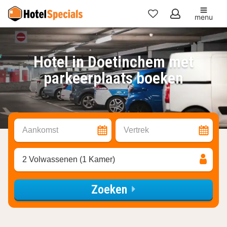
menu
Mijn
favorieten
Hotel in Doetinchem met
parkeerplaats boeken
Aankomst
Vertrek
2 Volwassenen (1 Kamer)
Zoeken