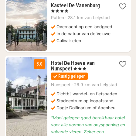
1
Kasteel De Vanenburg
nacht
, 4 Sterren
vanaf
Putten
·
28.1 km van Lelystad
€
74,38
Overnacht op een landgoed
In de natuur van de Veluwe
Culinair eten
Hotel De Hoeve van
8.0
1
Nunspeet
, 3 Sterren
nacht
Rustig gelegen
vanaf
€
Nunspeet
·
26.9 km van Lelystad
75
Dichtbij wandel- en fietspaden
Stadcentrum op loopafstand
Dagje Dolfinarium of Apenheul
"Mooi gelegen goed bereikbaar hotel
voor alle vormen van onyspanning en
vakantie vieren. Zeker een