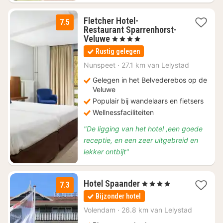
Fletcher Hotel-
7.5
Restaurant Sparrenhorst-
1
Veluwe
, 4 Sterren
nacht
Rustig gelegen
vanaf
€
Nunspeet
·
27.1 km van Lelystad
85
Gelegen in het Belvederebos op de
Veluwe
Populair bij wandelaars en fietsers
Wellnessfaciliteiten
"De ligging van het hotel ,een goede
receptie, en een zeer uitgebreid en
lekker ontbijt"
1
Hotel Spaander
, 4 Sterren
7.3
nacht
Bijzonder hotel
vanaf
€
Volendam
·
26.8 km van Lelystad
85,17