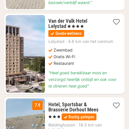
bezoek/verblijf waard."
Van der Valk Hotel
1
Lelystad
, 4 Sterren
nacht
Goede wellness
vanaf
€
Lelystad
·
4.6 km van het centrum
77,08
Zwembad
Gratis Wi-Fi
Restaurant
"Heel goed bereikbaar mooi en
verzorgd heerlijk ontbijt en ook voor
te dineren heel goed"
Hotel, Sportsbar &
7.9
1
Brasserie Dorhout Mees
nacht
, 3 Sterren
Rustig gelegen
vanaf
€
Biddinghuizen
·
18.5 km van