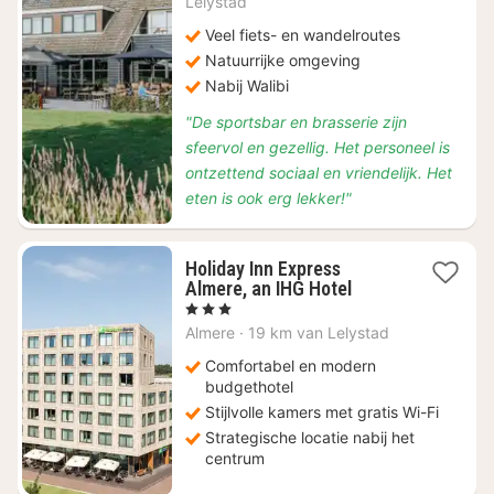
Lelystad
80
Veel fiets- en wandelroutes
Natuurrijke omgeving
Nabij Walibi
"De sportsbar en brasserie zijn
sfeervol en gezellig. Het personeel is
ontzettend sociaal en vriendelijk. Het
eten is ook erg lekker!"
Holiday Inn Express
1
Almere, an IHG Hotel
nacht
, 3 Sterren
vanaf
Almere
·
19 km van Lelystad
€
84,27
Comfortabel en modern
budgethotel
Stijlvolle kamers met gratis Wi-Fi
Strategische locatie nabij het
centrum