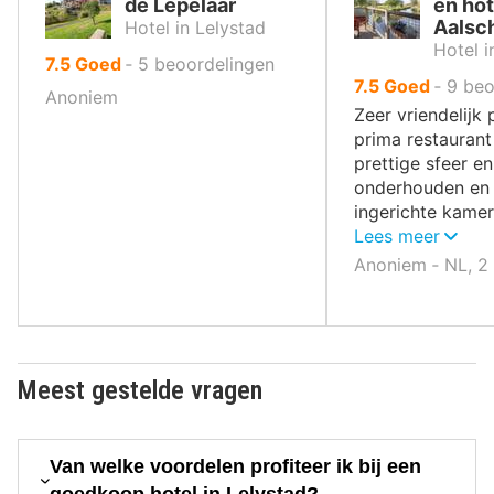
de Lepelaar
en hot
Aalsc
Hotel in Lelystad
Hotel i
uit
7.5
Goed
‐
5
beoordelingen
uit
7.5
Goed
‐
9
beo
10
Anoniem
10
,
Zeer vriendelijk 
,
prima restauran
prettige sfeer e
onderhouden en
ingerichte kame
zeker een keer t
Lees meer
Anoniem ‐ NL, 2
Meest gestelde vragen
Van welke voordelen profiteer ik bij een