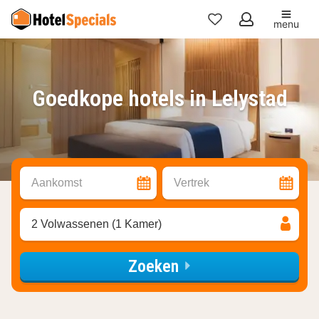
menu
Mijn
favorieten
Goedkope hotels in Lelystad
Aankomst
Vertrek
2 Volwassenen (1 Kamer)
Zoeken