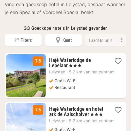
Vind een goedkoop hotel in Lelystad, bespaar wanneer
je een Special of Voordeel Special boekt.
33
Goedkope hotels in Lelystad gevonden
Filters
Kaart
Hajé Waterlodge de
7.5
1
Lepelaar
, 3 Sterren
nacht
Lelystad
·
5.2 km van het centrum
vanaf
€
Gratis Wi-Fi
62,85
Restaurant
Hajé Waterlodge en hotel
7.5
1
ark de Aalscholver
, 3 Sterren
nacht
Lelystad
·
5.2 km van het centrum
vanaf
€
Gratis Wi-Fi