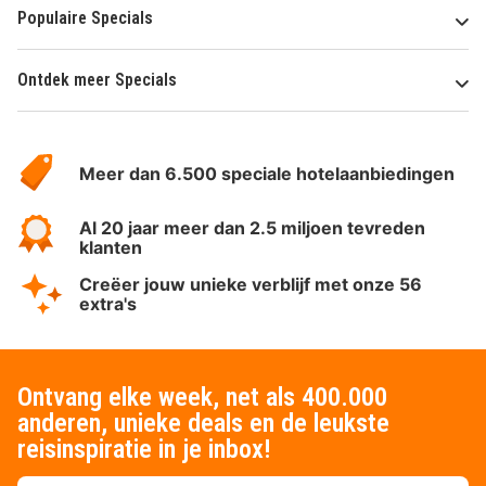
Populaire Specials
Ontdek meer Specials
Over
HotelSpecials
Meer dan 6.500 speciale hotelaanbiedingen
Al 20 jaar meer dan 2.5 miljoen tevreden
klanten
Creëer jouw unieke verblijf met onze 56
extra's
Ontvang elke week, net als 400.000
anderen, unieke deals en de leukste
reisinspiratie in je inbox!