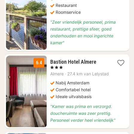
73,64
Restaurant
Roomservice
"Zeer vriendelijk personeel, prima
restaurant, prettige sfeer, goed
onderhouden en mooi ingerichte
kamer"
1
Bastion Hotel Almere
6.4
nacht
, 3 Sterren
vanaf
Almere
·
27.4 km van Lelystad
€
79,18
Nabij Amsterdam
Comfortabel hotel
Ideale uitvalsbasis
"Kamer was prima en verzorgd.
doucheruimte was zeer prettig.
Personeel verder heel vriendelijk"