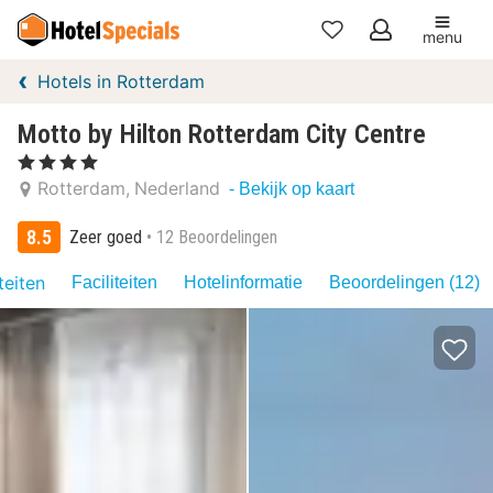
menu
Mijn
Hotels in Rotterdam
favorieten
Motto by Hilton Rotterdam City Centre
, 4 Sterren
Rotterdam
Nederland
- Bekijk op kaart
8.5
Zeer goed
12 Beoordelingen
teiten
Faciliteiten
Hotelinformatie
Beoordelingen (12)