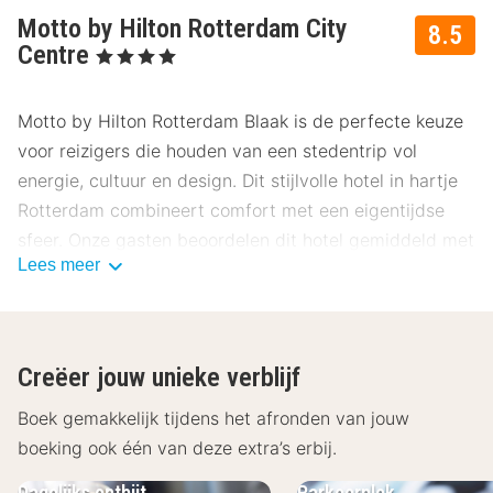
Motto by Hilton Rotterdam City
8.5
Centre
, 4 Sterren
Motto by Hilton Rotterdam Blaak is de perfecte keuze
voor reizigers die houden van een stedentrip vol
energie, cultuur en design. Dit stijlvolle hotel in hartje
Rotterdam combineert comfort met een eigentijdse
sfeer. Onze gasten beoordelen dit hotel gemiddeld met
Lees meer
een 8.5.
Ligging Motto by Hilton Rotterdam Blaak
Motto by Hilton Rotterdam Blaak ligt midden in het
Creëer jouw unieke verblijf
bruisende centrum van Rotterdam, op loopafstand van
iconische bezienswaardigheden zoals de Markthal, de
Boek gemakkelijk tijdens het afronden van jouw
Kubuswoningen en de Oude Haven. Dankzij de centrale
boeking ook één van deze extra’s erbij.
ligging stap je direct vanuit het hotel in de dynamiek
Dagelijks ontbijt
Parkeerplek