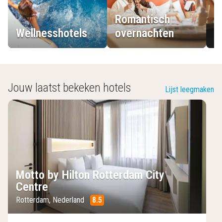
Romantisch
Wellnesshotels
overnachten
L
Jouw laatst bekeken hotels
Lijst leegmaken
Motto by Hilton Rotterdam City
Centre
Rotterdam
,
Nederland
8.5
/10