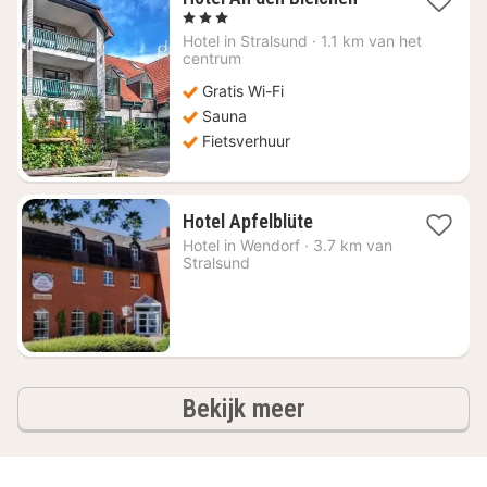
nacht
, 3 Sterren
vanaf
Hotel in
Stralsund
·
1.1 km van het
€
centrum
110,13
Gratis Wi-Fi
Sauna
Fietsverhuur
1
Hotel Apfelblüte
nacht
Hotel in
Wendorf
·
3.7 km van
vanaf
Stralsund
€
94,20
hotels
Bekijk meer