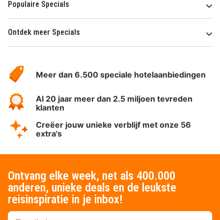
Populaire Specials
Ontdek meer Specials
Over
HotelSpecials
Meer dan 6.500 speciale hotelaanbiedingen
Al 20 jaar meer dan 2.5 miljoen tevreden
klanten
Creëer jouw unieke verblijf met onze 56
extra's
Ontvang elke week, net als 400.000
anderen, unieke deals en de leukste
reisinspiratie in je inbox!