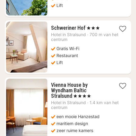
Lift
1
Schweriner Hof
, 3 Sterren
nacht
Hotel in
Stralsund
·
700 m van het
vanaf
centrum
€
Gratis Wi-Fi
120,54
Restaurant
Lift
Vienna House by
Wyndham Baltic
1
Stralsund
, 4 Sterren
nacht
Hotel in
Stralsund
·
1.4 km van het
vanaf
centrum
€
een mooie Hanzestad
85,20
maritiem design
zeer ruime kamers