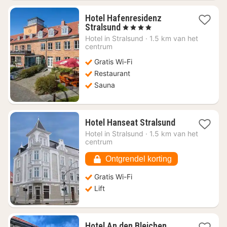
Hotel Hafenresidenz
1
Stralsund
, 4 Sterren
nacht
Hotel in
Stralsund
·
1.5 km van het
vanaf
centrum
€
Gratis Wi-Fi
157,99
Restaurant
Sauna
1
Hotel Hanseat Stralsund
nacht
Hotel in
Stralsund
·
1.5 km van het
vanaf
centrum
€
141,31
Ontgrendel korting
Gratis Wi-Fi
Lift
1
Hotel An den Bleichen