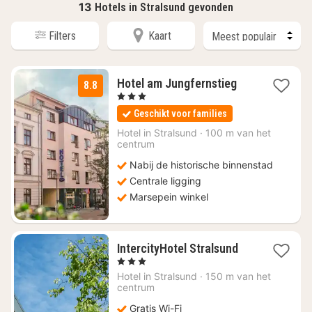
13
Hotels in Stralsund gevonden
Filters
Kaart
1
Hotel am Jungfernstieg
8.8
nacht
, 3 Sterren
vanaf
Geschikt voor families
€
77,70
Hotel in
Stralsund
·
100 m van het
centrum
Nabij de historische binnenstad
Centrale ligging
Marsepein winkel
1
IntercityHotel Stralsund
nacht
, 3 Sterren
vanaf
Hotel in
Stralsund
·
150 m van het
€
centrum
71,43
Gratis Wi-Fi