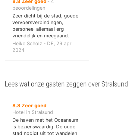
uit
8.8
Zeer goed
‐
4
10
beoordelingen
,
Zeer dicht bij de stad, goede
vervoersverbindingen,
personeel allemaal erg
vriendelijk en meegaand.
Heike Scholz ‐ DE, 29 apr
2024
Lees wat onze gasten zeggen over Stralsund
uit
8.8
Zeer goed
10
Hotel in Stralsund
,
De haven met het Oceaneum
is bezienswaardig. De oude
stad nodigt uit tot wandelen