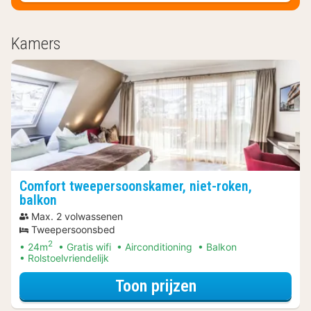
Kamers
Comfort tweepersoonskamer, niet-roken,
balkon
Max. 2 volwassenen
Tweepersoonsbed
2
24m
Gratis wifi
Airconditioning
Balkon
Rolstoelvriendelijk
voor Comfort twe
Toon prijzen