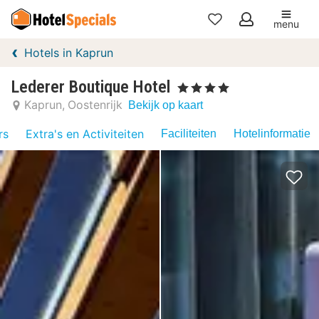
menu
Mijn
Hotels in Kaprun
favorieten
Lederer Boutique Hotel
, 4 Sterren
Kaprun
Oostenrijk
Bekijk op kaart
rs
Extra's en Activiteiten
Faciliteiten
Hotelinformatie