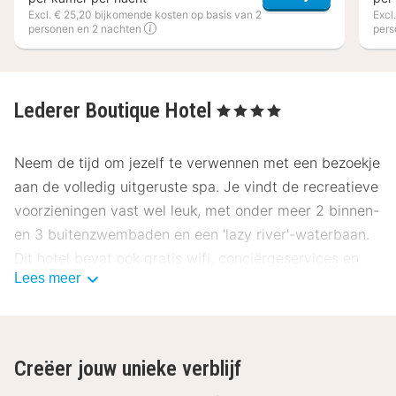
Excl. € 25,20 bijkomende kosten op basis van 2
Excl
personen en 2 nachten
pers
Lederer Boutique Hotel
, 4 Sterren
Neem de tijd om jezelf te verwennen met een bezoekje
aan de volledig uitgeruste spa. Je vindt de recreatieve
voorzieningen vast wel leuk, met onder meer 2 binnen-
en 3 buitenzwembaden en een 'lazy river'-waterbaan.
Dit hotel bevat ook gratis wifi, conciërgeservices en
Lees meer
een skiopslagruimte.
Bestel je favoriete drankje in een bar/lounge.
Hotelstars Union kent in Oostenrijk een officiële
Creëer jouw unieke verblijf
sterrenclassificatie toe. Deze accommodatie heeft 4