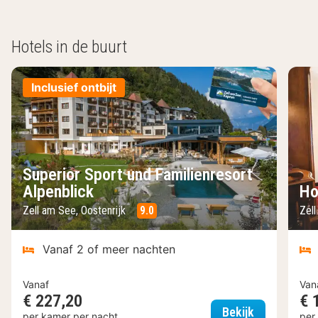
Hotels in de buurt
Inclusief ontbijt
Superior Sport und Familienresort
Alpenblick
Ho
Zell am See, Oostenrijk
9.0
Zel
Vanaf 2 of meer nachten
Vanaf
Van
€ 227,20
€ 
Superior Spo
Bekijk
per kamer per nacht
per