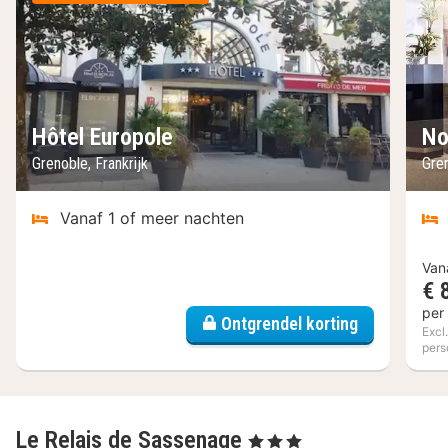
Hôtel Europole
No
Grenoble, Frankrijk
Gren
Vanaf 1 of meer nachten
Van
€ 
per
Ontgrendel korting
Excl
pers
Le Relais de Sassenage
, 3 Sterren