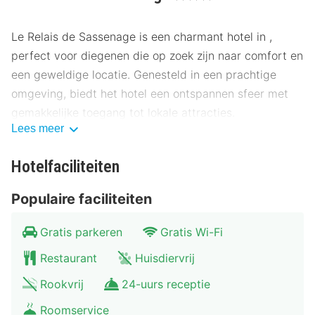
Le Relais de Sassenage is een charmant hotel in ,
perfect voor diegenen die op zoek zijn naar comfort en
een geweldige locatie. Genesteld in een prachtige
omgeving, biedt het hotel een ontspannen sfeer met
gemakkelijke toegang tot lokale attracties.
Lees meer
Locatie Le Relais de Sassenage
Hotelfaciliteiten
Het hotel ligt op slechts een paar kilometer van het
stadscentrum, waardoor gasten gemakkelijk toegang
Populaire faciliteiten
hebben tot de levendige cultuur en geschiedenis van
de omgeving. Bezoek het nabijgelegen museum op
Gratis parkeren
Gratis Wi-Fi
slechts 200 meter afstand, of maak een wandeling
Restaurant
Huisdiervrij
naar het centrale plein op 500 meter. Andere
bezienswaardigheden zijn de prachtige botanische
Rookvrij
24-uurs receptie
tuinen (700 meter), het historische kasteel (1
Roomservice