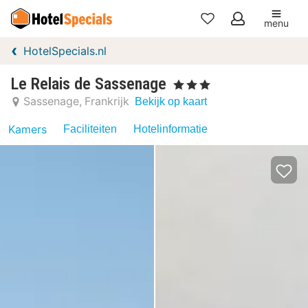
menu
Mijn
HotelSpecials.nl
favorieten
Le Relais de Sassenage
, 3 Sterren
Sassenage
Frankrijk
Bekijk op kaart
Kamers
Faciliteiten
Hotelinformatie