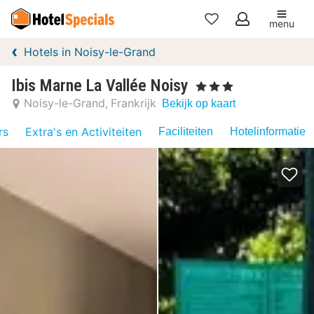
menu
Mijn
Hotels in Noisy-le-Grand
favorieten
Ibis Marne La Vallée Noisy
, 3 Sterren
Noisy-le-Grand
Frankrijk
Bekijk op kaart
rs
Extra's en Activiteiten
Faciliteiten
Hotelinformatie