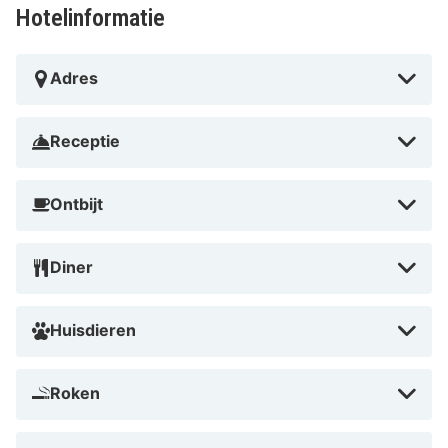
wachtrijen te vermijden. Als je naar Disneyland gaat, is
Hotelinformatie
het slim om vroeg te vertrekken zodat je optimaal van
je dag geniet; je bent er immers zo. Vergeet ook niet
Adres
om een avondwandeling te maken bij de nabijgelegen
architectonische hoogstandjes van Noisy-le-Grand,
zoals de 'Espaces d'Abraxas', die een indrukwekkend
Receptie
decor vormen voor je vakantiefoto's.
Ontbijt
Diner
Huisdieren
Roken