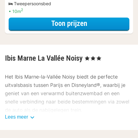
Tweepersoonsbed
2
10m
voor Voordeel Sp
Toon prijzen
Ibis Marne La Vallée Noisy
, 3 Sterren
Het Ibis Marne-la-Vallée Noisy biedt de perfecte
uitvalsbasis tussen Parijs en Disneyland®, waarbij je
geniet van een verwarmd buitenzwembad en een
snelle verbinding naar beide bestemmingen via zowel
de auto als de nabijgelegen trein.
Lees meer
Ligging Ibis Marne-la-Vallée Noisy
Ibis Marne-la-Vallée Noisy ligt ideaal in Noisy-le-