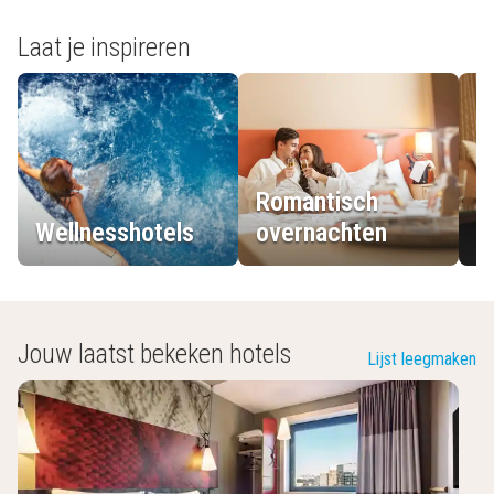
Laat je inspireren
Romantisch
Wellnesshotels
overnachten
L
Jouw laatst bekeken hotels
Lijst leegmaken