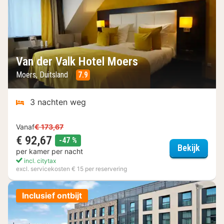
Van der Valk Hotel Moers
Moers, Duitsland
7.9
3 nachten weg
Vanaf
€ 173,67
€ 92,67
korting
-47 %
Van de
Bekijk
per kamer per nacht
incl. citytax
excl. servicekosten € 15 per reservering
Inclusief ontbijt