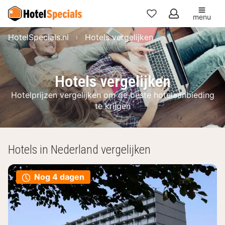
menu
Mijn
HotelSpecials.nl
Hotels vergelijken
favorieten
Hotels vergelijken
Hotelprijzen vergelijken om de beste hotelaanbieding
te krijgen
Hotels in Nederland vergelijken
Nog 4 dagen