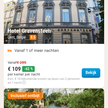
Hotel Gravensteen
Gent, België
8.5
Vanaf 1 of meer nachten
Vanaf
€ 285
€ 109
korting
-62 %
Hotel 
Bekijk
per kamer per nacht
Excl. € 19 bijkomende kosten op basis van 2 personen
en 1 nacht
Inclusief ontbijt