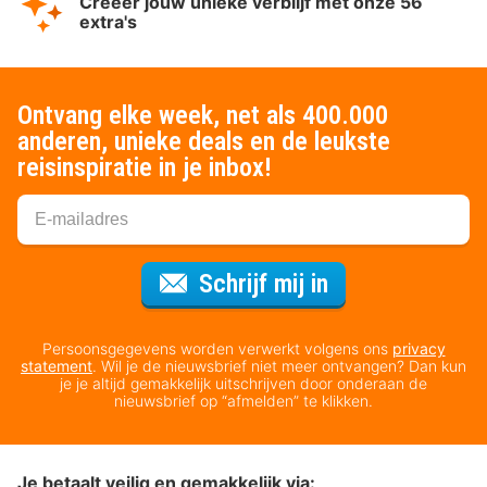
Creëer jouw unieke verblijf met onze 56
extra's
Ontvang elke week, net als 400.000
anderen, unieke deals en de leukste
reisinspiratie in je inbox!
Voor de nieuws
Schrijf mij in
Persoonsgegevens worden verwerkt volgens ons
privacy
statement
. Wil je de nieuwsbrief niet meer ontvangen? Dan kun
je je altijd gemakkelijk uitschrijven door onderaan de
nieuwsbrief op “afmelden” te klikken.
Je betaalt veilig en gemakkelijk via: