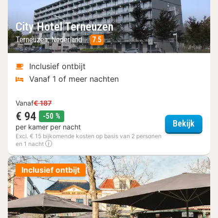
City Hotel Terneuzen
Terneuzen, Nederland
7.5
Inclusief ontbijt
Vanaf 1 of meer nachten
Vanaf
€ 187
€ 94
korting
-50 %
City H
Bekijk
per kamer per nacht
Excl. € 15 bijkomende kosten op basis van 2 personen
en 1 nacht
Inclusief ontbijt