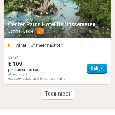
Center Parcs Hotel De Vossemeren
Lommel, België
8.4
Vanaf 1 of meer nachten
Vanaf
€ 109
Center
Bekijk
per kamer per nacht
incl. citytax
excl. servicekosten € 10 per reservering
(3
hotels
Toon meer
hotels)