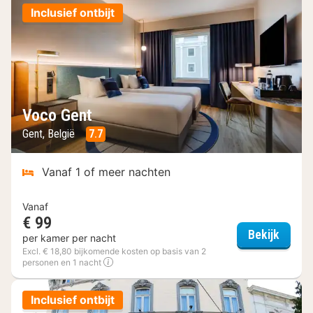
Inclusief ontbijt
Voco Gent
Gent, België
7.7
Vanaf 1 of meer nachten
Vanaf
€ 99
Voco 
Bekijk
per kamer per nacht
Excl. € 18,80 bijkomende kosten op basis van 2
personen en 1 nacht
Inclusief ontbijt