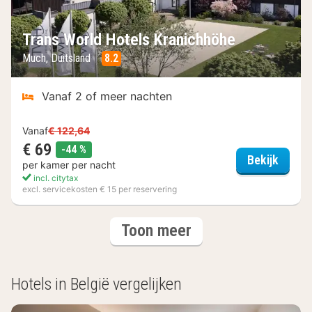
Trans World Hotels Kranichhöhe
Much, Duitsland
8.2
Vanaf 2 of meer nachten
Vanaf
€ 122,64
€ 69
korting
-44 %
Trans 
Bekijk
per kamer per nacht
incl. citytax
excl. servicekosten € 15 per reservering
(3
hotels
Toon meer
hotels)
Hotels in België vergelijken