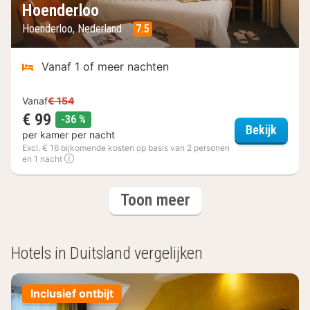
Hoenderloo
Hoenderloo, Nederland
7.5
Vanaf 1 of meer nachten
Vanaf
€ 154
€ 99
korting
-36 %
Fletch
Bekijk
per kamer per nacht
Excl. € 16 bijkomende kosten op basis van 2 personen
en 1 nacht
(3
hotels
Toon meer
hotels)
Hotels in Duitsland vergelijken
Inclusief ontbijt