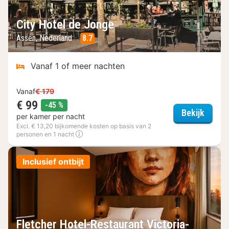
City Hotel de Jonge
Assen, Nederland
8.7
Vanaf 1 of meer nachten
Vanaf
€ 179
€ 99
korting
-45 %
City H
Bekijk
per kamer per nacht
Excl. € 13,20 bijkomende kosten op basis van 2
personen en 1 nacht
Inclusief ontbijt
Fletcher Hotel-Restaurant Victoria-