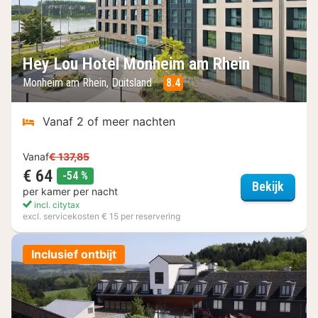
Hey Lou Hotel Monheim am Rhein
Monheim am Rhein, Duitsland
8.4
Vanaf 2 of meer nachten
Vanaf
€ 137,85
€ 64
korting
-54 %
Hey Lo
Bekijk
per kamer per nacht
incl. citytax
excl. servicekosten € 15 per reservering
Inclusief ontbijt