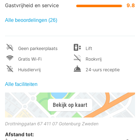
Gastvrijheid en service
9.8
Alle beoordelingen (26)
Geen parkeerplaats
Lift
Gratis Wi-Fi
Rookvrij
Huisdiervrij
24-uurs receptie
Alle faciliteiten
Bekijk op kaart
Drottninggatan 67
411 07
Gotenburg
Zweden
Afstand tot: