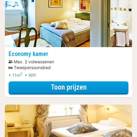
Economy kamer
Max. 2 volwassenen
Tweepersoonsbed
2
11m
Wifi
voor Wellness A
Toon prijzen