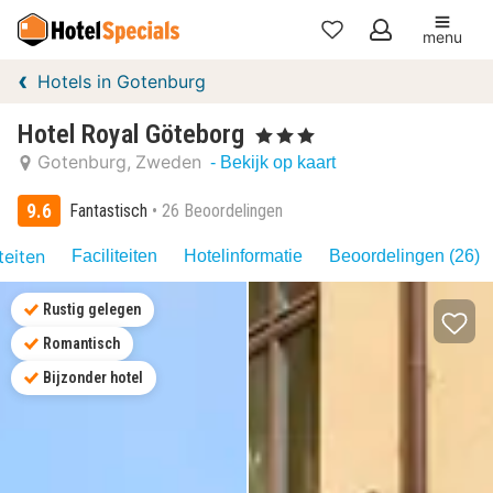
menu
Mijn
Hotels in Gotenburg
favorieten
Hotel Royal Göteborg
, 3 Sterren
Gotenburg
Zweden
- Bekijk op kaart
9.6
Fantastisch
26 Beoordelingen
teiten
Faciliteiten
Hotelinformatie
Beoordelingen (26)
Rustig gelegen
Romantisch
Bijzonder hotel