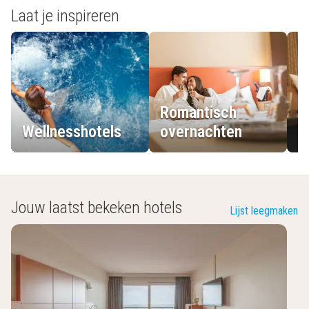
Laat je inspireren
Romantisch
Wellnesshotels
overnachten
L
Jouw laatst bekeken hotels
Lijst leegmaken