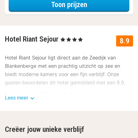
voor Rondvaarte
Toon prijzen
Hotel Riant Sejour
, 4 Sterren
8.9
Hotel Riant Sejour ligt direct aan de Zeedijk van
Blankenberge met een prachtig uitzicht op zee en
biedt moderne kamers voor een fijn verblijf. Onze
gasten beoordelen dit hotel gemiddeld met een 8.9.
Ligging Hotel Riant Sejour
Lees meer
Hotel Riant Sejour is de ideale bestemming voor jouw
strandvakantie. Zodra je de deuren van Hotel Riant
Sejour uitloopt, kom je uit op de zeedijk. Aan de ene
Creëer jouw unieke verblijf
kant vind je de Pier van Blankenberge en aan de