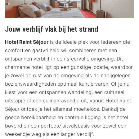
met panoramisch uitzicht op zee vanuit alle kamers.
Het hotel biedt moderne, ruime kamers en is perfect
voor een ontspannen vakantie of romantisch uitje.
Jouw verblijf vlak bij het strand
Gasten waarderen de uitstekende service, het luxe
ontbijtbuffet en de nabijheid van bezienswaardigheden
Hotel Raint Séjour
is de ideale plek voor iedereen die
zoals de pier van Blankenberge. Het is een uitstekende
comfort en gastvrijheid wil combineren met een
keuze voor wie ontspanning en comfort zoekt aan zee.
ontspannen verblijf in een sfeervolle omgeving. Dit
charmante hotel ligt op een gunstige locatie, waardoor
je zowel de rust van de omgeving als de nabijgelegen
bezienswaardigheden optimaal kunt ervaren. Of je nu
kiest voor een ontspannen wandeling, een cultureel
uitstapje of een culinair avondje uit, vanuit Hotel Raint
Séjour ontdek je het allemaal moeiteloos. Dankzij de
goede bereikbaarheid en centrale ligging is het hotel
bovendien een perfecte uitvalsbasis voor zowel een
weekendje weg als een langer verblijf.