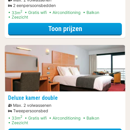
2 eenpersoonsbedden
2
33m
Gratis wifi
Airconditioning
Balkon
Zeezicht
voor Rondvaarte
Toon prijzen
Deluxe kamer double
Max. 2 volwassenen
Tweepersoonsbed
2
33m
Gratis wifi
Airconditioning
Balkon
Zeezicht