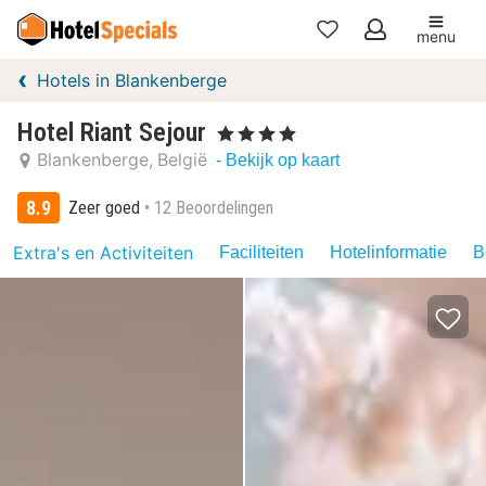
menu
Mijn
Hotels in Blankenberge
favorieten
Hotel Riant Sejour
, 4 Sterren
Blankenberge
België
- Bekijk op kaart
8.9
Zeer goed
12 Beoordelingen
Extra's en Activiteiten
Faciliteiten
Hotelinformatie
B