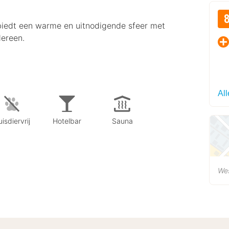
biedt een warme en uitnodigende sfeer met
dereen.
Al
isdiervrij
Hotelbar
Sauna
We