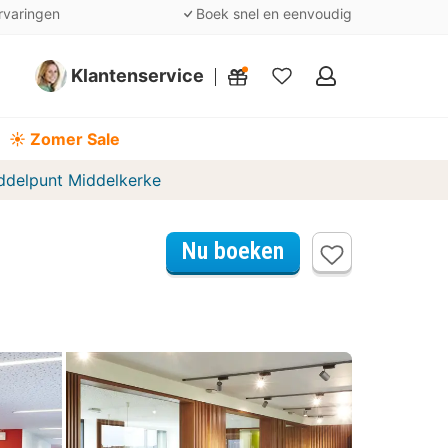
rvaringen
Boek snel en eenvoudig
Klantenservice
Mijn
favorieten
☀️ Zomer Sale
ddelpunt Middelkerke
Nu boeken