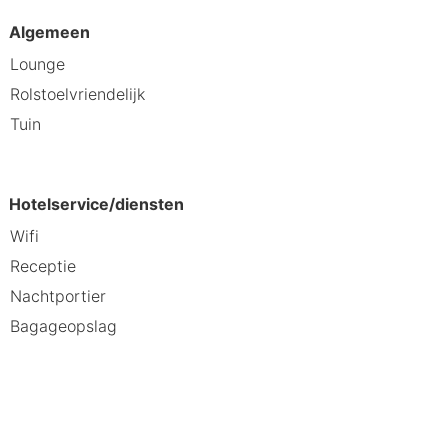
Algemeen
Lounge
Rolstoelvriendelijk
Tuin
Hotelservice/diensten
Wifi
Receptie
Nachtportier
ste faciliteiten maken het ideaal
Bagageopslag
 Boek vandaag nog en ervaar een