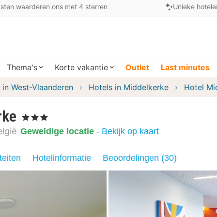
sten waarderen ons met 4 sterren
Unieke hotele
Thema's
Korte vakantie
Outlet
Last minutes
 in West-Vlaanderen
Hotels in Middelkerke
Hotel Mi
rke
, 3 Sterren
lgië
Geweldige locatie
- Bekijk op kaart
teiten
Hotelinformatie
Beoordelingen (30)