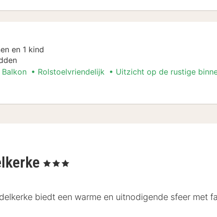
en en 1 kind
dden
Balkon
Rolstoelvriendelijk
Uitzicht op de rustige binn
ent
elkerke
, 3 Sterren
elkerke biedt een warme en uitnodigende sfeer met faci