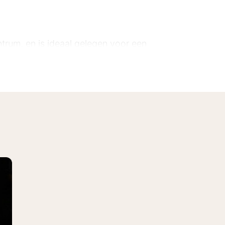
ntrum, en is ideaal gelegen voor een
ken. Zo kun je een bezoekje brengen
bekende Belgische stripfiguren zoals
 het Noordzee Aquarium voor een
spannen verblijf.