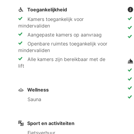
Toegankelijkheid
Kamers toegankelijk voor
Middelpunt Middelkerke boeken? Hier zijn vijf redenen:
mindervaliden
Aangepaste kamers op aanvraag
et centrum en bezienswaardigheden
Openbare ruimtes toegankelijk voor
gen door gasten
mindervaliden
Alle kamers zijn bereikbaar met de
met een beperking
lift
otel Middelpunt Middelkerke aanbeveelt
Wellness
fect voor een ontspannen wellnessvakantie. De aangepa
Sauna
et strand en lokale attracties biedt voor elk wat wils.
he kust!
Sport en activiteiten
Fietsverhuur