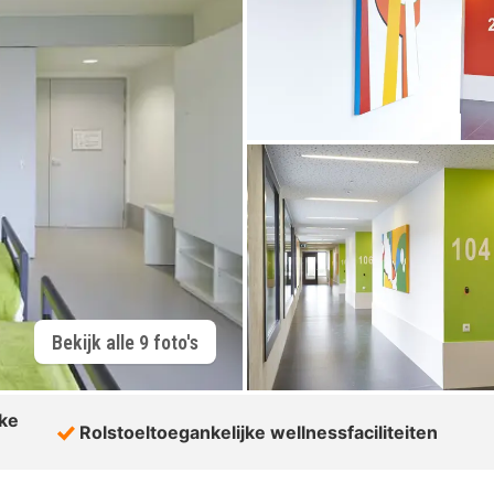
Bekijk alle 9 foto's
jke
Rolstoeltoegankelijke wellnessfaciliteiten