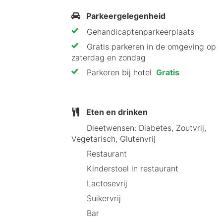
Parkeergelegenheid
Tips van HotelSpecials
Gehandicaptenparkeerplaats
Waarom zou je een verblijf bij Hotel 
Gratis parkeren in de omgeving op
zaterdag en zondag
Uitstekende locatie dicht bij h
Parkeren bij hotel
Gratis
Hoog gewaardeerde beoordelin
Vriendelijke en behulpzame staf
Toegankelijkheid voor mensen 
Gratis parkeren bij het hotel
Eten en drinken
Dieetwensen: Diabetes, Zoutvrij,
Waarom onze HotelSpecialist H
Vegetarisch, Glutenvrij
Restaurant
Hotel Middelpunt Middelkerke is per
Kinderstoel in restaurant
voor iedereen, en de nabijheid van h
Lactosevrij
uniek, gastvrij verblijf aan de Belgisc
Suikervrij
Bar