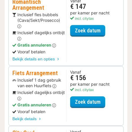
Romantisch
Vanaf
€ 147
Arrangement
per kamer per nacht
Inclusief fles bubbels
incl. citytax
(Cava/Sekt/Prosecco)
voor Romantis
Zoek datum
Inclusief dagelijks ontbijt
Gratis annuleren
Vooraf betalen
Bekijk details en opties
Fiets Arrangement
Vanaf
€ 156
Inclusief 1 dag gebruik
per kamer per nacht
van een Huurfiets
incl. citytax
Inclusief dagelijks ontbijt
voor Fiets Ar
Zoek datum
Gratis annuleren
Vooraf betalen
Bekijk details
Vanaf