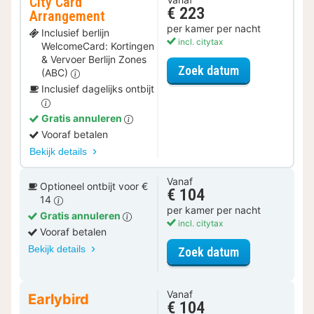
City Card
€ 223
Arrangement
per kamer per nacht
Inclusief berlijn
incl. citytax
WelcomeCard: Kortingen
& Vervoer Berlijn Zones
voor City Car
Zoek datum
(ABC)
Inclusief dagelijks ontbijt
Gratis annuleren
Vooraf betalen
Bekijk details
Vanaf
Optioneel ontbijt voor €
€ 104
14
per kamer per nacht
Gratis annuleren
incl. citytax
Vooraf betalen
Bekijk details
voor Urban T
Zoek datum
Vanaf
Earlybird
€ 104