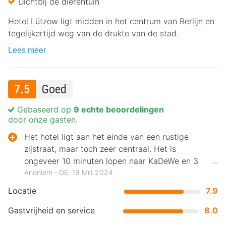
Dichtbij de dierentuin
Hotel Lützow ligt midden in het centrum van Berlijn en
tegelijkertijd weg van de drukte van de stad.
Lees meer
7.5
Goed
Gebaseerd op
9 echte beoordelingen
door onze gasten.
Het hotel ligt aan het einde van een rustige
zijstraat, maar toch zeer centraal. Het is
ongeveer 10 minuten lopen naar KaDeWe en 3
minuten naar bus 200
Anoniem ‐ DE, 19 Mrt 2024
Locatie
7.9
Gastvrijheid en service
8.0