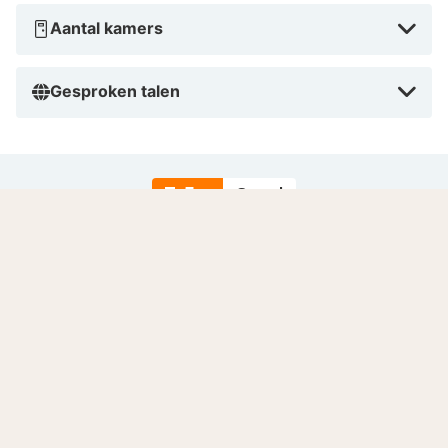
Aantal kamers
Gesproken talen
7.5
Goed
/10
Gebaseerd op
9 echte beoordelingen
door onze
gasten.
Locatie
7.9
Prijs-kwaliteit
6.9
Gastvrijheid en service
8.0
Lees meer