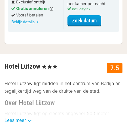
Exclusief ontbijt
per kamer per nacht
Gratis annuleren
incl. citytax
Vooraf betalen
voor Urban T
Zoek datum
Bekijk details
Hotel Lützow
, 3 Sterren
7.5
Hotel Lützow ligt midden in het centrum van Berlijn en
tegelijkertijd weg van de drukte van de stad.
Over Hotel Lützow
Hotel Lützow ligt op slechts ongeveer 500 meter
Lees meer
afstand van de Tiergarten en je kunt de dierentuin van