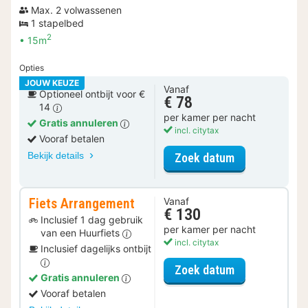
Max. 2 volwassenen
1 stapelbed
2
15m
Opties
JOUW KEUZE
Vanaf
Optioneel ontbijt voor €
€ 78
14
per kamer per nacht
Gratis annuleren
incl. citytax
Vooraf betalen
Bekijk details
voor Economy
Zoek datum
Fiets Arrangement
Vanaf
€ 130
Inclusief 1 dag gebruik
per kamer per nacht
van een Huurfiets
incl. citytax
Inclusief dagelijks ontbijt
voor Fiets Ar
Zoek datum
Gratis annuleren
Vooraf betalen