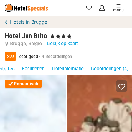
menu
Mijn
Hotels in Brugge
favorieten
Hotel Jan Brito
, 4 Sterren
Brugge
België
- Bekijk op kaart
8.9
Zeer goed
4 Beoordelingen
iteiten
Faciliteiten
Hotelinformatie
Beoordelingen (4)
Romantisch