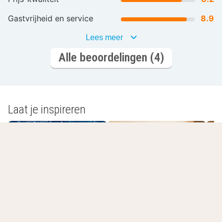
Gastvrijheid en service
8.9
Lees meer
Alle beoordelingen (4)
Laat je inspireren
Romantisch
Wellnesshotels
overnachten
L