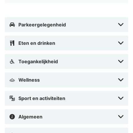
of bezoek een van de vele bezienswaardigheden. Kom
bijvoorbeeld alles te weten over de geschiedenis van
de friet in het Frietmuseum, bewonder Vlaamse en
Parkeergelegenheid
Hollandse schilderkunst in het Groeningemuseum of
bezichtig de gotische Sint-Annakerk. Heb je zin om te
Eten en drinken
winkelen? Ga dan shoppen in miniwinkelcentrum het
Zilverpand of sla je slag in een antiek- en brocantezaak
Toegankelijkheid
in de Hoogstraat.
Wellness
Sport en activiteiten
Algemeen