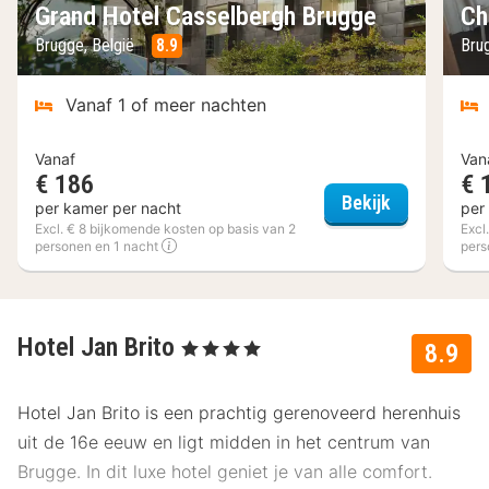
Grand Hotel Casselbergh Brugge
Ch
Brugge, België
8.9
Bru
Vanaf 1 of meer nachten
Vanaf
Van
€ 186
€ 
Grand Hotel
Bekijk
per kamer per nacht
per
Excl. € 8 bijkomende kosten op basis van 2
Excl
personen en 1 nacht
pers
Hotel Jan Brito
, 4 Sterren
8.9
Hotel Jan Brito is een prachtig gerenoveerd herenhuis
uit de 16e eeuw en ligt midden in het centrum van
Brugge. In dit luxe hotel geniet je van alle comfort.