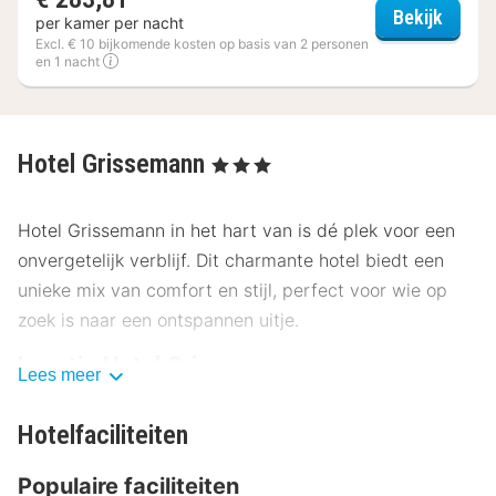
Hotel 
Bekijk
per kamer per nacht
Excl. € 10 bijkomende kosten op basis van 2 personen
en 1 nacht
Hotel Grissemann
, 3 Sterren
Hotel Grissemann in het hart van is dé plek voor een
onvergetelijk verblijf. Dit charmante hotel biedt een
unieke mix van comfort en stijl, perfect voor wie op
zoek is naar een ontspannen uitje.
Locatie Hotel Grissemann
Lees meer
Hotel Grissemann ligt op een ideale locatie, op slechts
Hotelfaciliteiten
een steenworp afstand van het bruisende
stadscentrum. De beroemde Grote Markt ligt op
Populaire faciliteiten