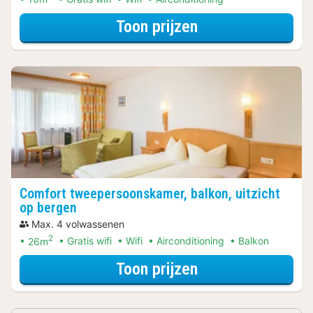
voor Eenvoudige 
Toon prijzen
Comfort tweepersoonskamer, balkon, uitzicht
op bergen
Max. 4 volwassenen
2
26m
Gratis wifi
Wifi
Airconditioning
Balkon
voor Comfort twe
Toon prijzen