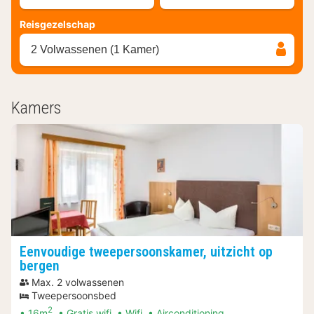
Reisgezelschap
2 Volwassenen (1 Kamer)
Kamers
Eenvoudige tweepersoonskamer, uitzicht op
bergen
Max. 2 volwassenen
Tweepersoonsbed
2
16m
Gratis wifi
Wifi
Airconditioning