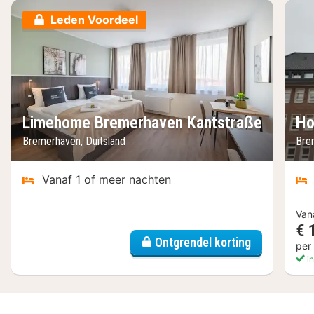
Leden Voordeel
Limehome Bremerhaven Kantstraße
Ho
Bremerhaven, Duitsland
Bre
Vanaf 1 of meer nachten
Van
€ 
Ontgrendel korting
per
in