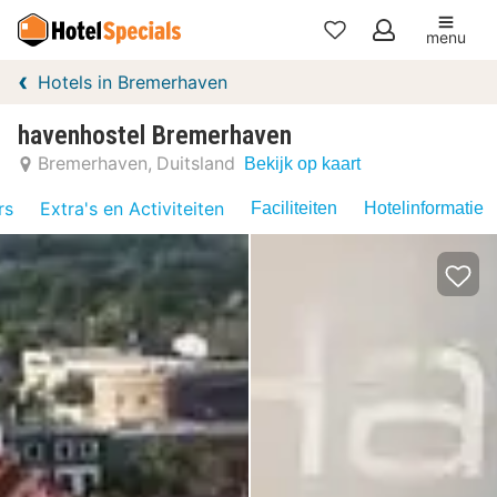
menu
Mijn
Hotels in Bremerhaven
favorieten
havenhostel Bremerhaven
Bremerhaven
Duitsland
Bekijk op kaart
rs
Extra's en Activiteiten
Faciliteiten
Hotelinformatie