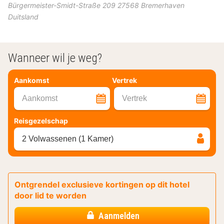
Bürgermeister-Smidt-Straße 209
27568
Bremerhaven
Duitsland
Wanneer wil je weg?
Aankomst
Vertrek
Aankomst
Vertrek
Reisgezelschap
2 Volwassenen (1 Kamer)
Ontgrendel exclusieve kortingen op dit hotel
door lid te worden
Aanmelden