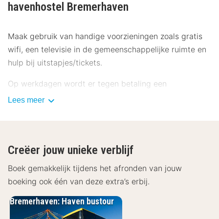
havenhostel Bremerhaven
Maak gebruik van handige voorzieningen zoals gratis
wifi, een televisie in de gemeenschappelijke ruimte en
hulp bij uitstapjes/tickets.
Op werkdagen wordt er tegen betaling een
ontbijtbuffet geserveerd van 06.00 uur tot 10.00 uur
Lees meer
en in het weekend is dit beschikbaar van 07.00 uur tot
10.30 uur.
Enkele van de voorzieningen zijn een 24-uurs receptie,
Creëer jouw unieke verblijf
meertalig personeel en een bagageopslagruimte. Ter
Boek gemakkelijk tijdens het afronden van jouw
plaatse heb je gratis parkeerplaatsen.
boeking ook één van deze extra’s erbij.
Overnacht in één van de 108 kamers met een
Bremerhaven: Haven bustour
flatscreentelevisie. Er is gratis wifi op de kamer als je
op het internet wilt surfen. Badkamers hebben een