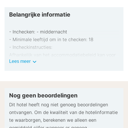
Belangrijke informatie
- Inchecken: - middernacht
- Minimale leeftijd om in te checken: 18
- Incheckinstructies:
Afhankelijk van het accommodatiebeleid kan voor
Belangrijke
Lees meer
extra personen een toeslag in rekening worden
informatie
gebracht.
Bij het inchecken dien je mogelijk een erkend
identiteitsbewijs met foto en een creditcard,
pinpas of borgsom in contanten te verstrekken
Nog geen beoordelingen
voor incidentele kosten.
Dit hotel heeft nog niet genoeg beoordelingen
Speciale verzoeken worden onder voorbehoud van
ontvangen. Om de kwaliteit van de hotelinformatie
beschikbaarheid bij het inchecken ingewilligd.
te waarborgen, berekenen we alleen een
Hiervoor kunnen extra kosten in rekening worden
gemiddeld cijfer wanneer er genoeg