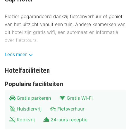
Plezier gegarandeerd dankzij fietsenverhuur of geniet
van het uitzicht vanuit een tuin. Andere kenmerken van
dit hotel zijn gratis wifi, een automaat en informatie
over fietstours.
Op werkdagen wordt er tegen betaling een
Lees meer
ontbijtbuffet geserveerd van 06.30 uur tot 09.30 uur
en in het weekend is dit beschikbaar van 07.30 uur tot
Hotelfaciliteiten
10.00 uur.
Populaire faciliteiten
Enkele van de voorzieningen zijn meertalig personeel,
een bagageopslagruimte en een kluis bij de receptie.
Gratis parkeren
Gratis Wi-Fi
Ter plaatse heb je gratis parkeerplaatsen.
Huisdiervrij
Fietsverhuur
Doe of je thuis bent in één van de 99 klimaatgeregelde
Rookvrij
24-uurs receptie
kamers met een flatscreentelevisie. Er is gratis wifi op