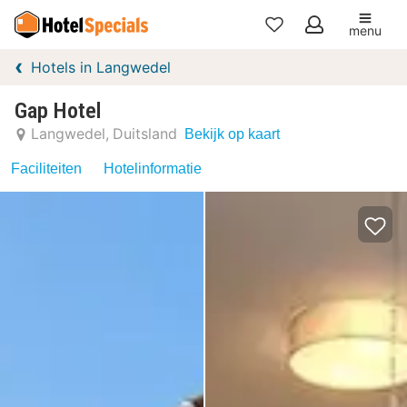
menu
Mijn
Hotels in Langwedel
favorieten
Gap Hotel
Langwedel
Duitsland
Bekijk op kaart
Faciliteiten
Hotelinformatie