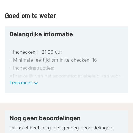
Goed om te weten
Belangrijke informatie
- Inchecken: - 21.00 uur
- Minimale leeftijd om in te checken: 16
- Incheckinstructies:
Afhankelijk van het accommodatiebeleid kan voor
Belangrijke
Lees meer
extra personen een toeslag in rekening worden
informatie
gebracht.
Bij het inchecken dien je mogelijk een erkend
identiteitsbewijs met foto en een creditcard,
pinpas of borgsom in contanten te verstrekken
Nog geen beoordelingen
voor incidentele kosten.
Dit hotel heeft nog niet genoeg beoordelingen
Speciale verzoeken worden onder voorbehoud van