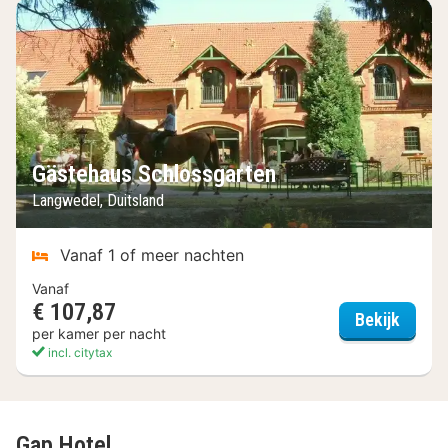
Gästehaus Schlossgarten
Langwedel, Duitsland
Vanaf 1 of meer nachten
Vanaf
€ 107,87
Gästeh
Bekijk
per kamer per nacht
incl. citytax
Gap Hotel