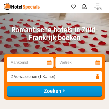
menu
Mijn
favorieten
Romantische hotels in Zuid-
Frankrijk boeken
Aankomst
Vertrek
2 Volwassenen (1 Kamer)
Zoeken