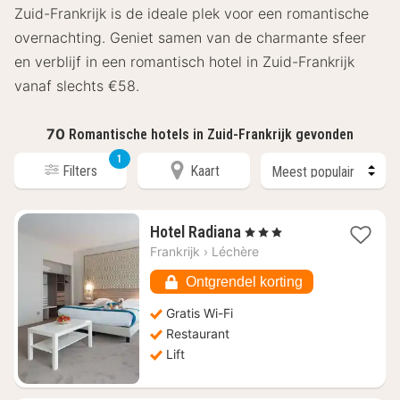
Zuid-Frankrijk is de ideale plek voor een romantische
overnachting. Geniet samen van de charmante sfeer
en verblijf in een romantisch hotel in Zuid-Frankrijk
vanaf slechts €58.
70
Romantische hotels in Zuid-Frankrijk gevonden
1
Filters
Kaart
1
Hotel Radiana
, 3 Sterren
nacht
Frankrijk
›
Léchère
vanaf
€
Ontgrendel korting
104,55
Gratis Wi-Fi
Restaurant
Lift