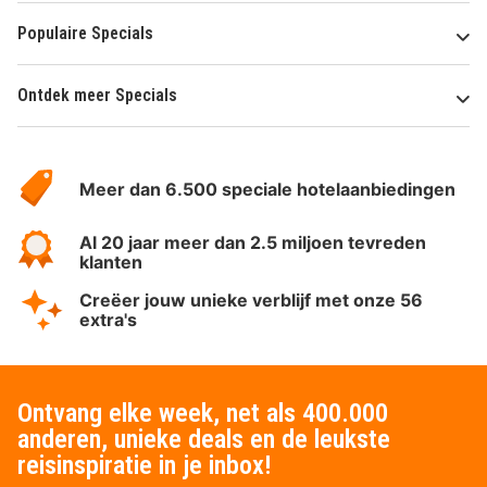
Populaire Specials
Ontdek meer Specials
Over
HotelSpecials
Meer dan 6.500 speciale hotelaanbiedingen
Al 20 jaar meer dan 2.5 miljoen tevreden
klanten
Creëer jouw unieke verblijf met onze 56
extra's
Ontvang elke week, net als 400.000
anderen, unieke deals en de leukste
reisinspiratie in je inbox!