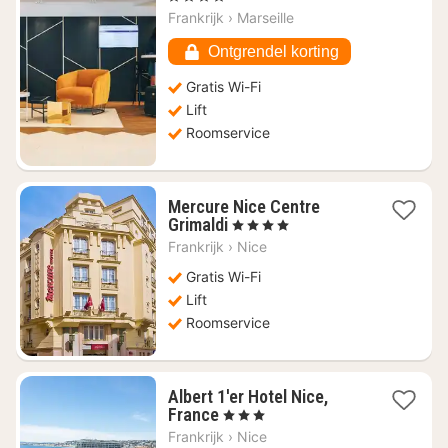
vanaf
Frankrijk
›
Marseille
€
123,59
Ontgrendel korting
Gratis Wi-Fi
Lift
Roomservice
Mercure Nice Centre
1
Grimaldi
, 4 Sterren
nacht
Frankrijk
›
Nice
vanaf
€
Gratis Wi-Fi
193,18
Lift
Roomservice
Albert 1'er Hotel Nice,
1
France
, 3 Sterren
nacht
Frankrijk
›
Nice