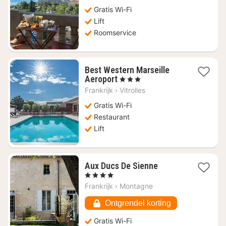
vanaf
€
Gratis Wi-Fi
243
Lift
Roomservice
Best Western Marseille
1
Aeroport
, 3 Sterren
nacht
Frankrijk
›
Vitrolles
vanaf
€
Gratis Wi-Fi
126,83
Restaurant
Lift
1
Aux Ducs De Sienne
nacht
, 4 Sterren
vanaf
Frankrijk
›
Montagne
€
235,63
Ontgrendel korting
Gratis Wi-Fi