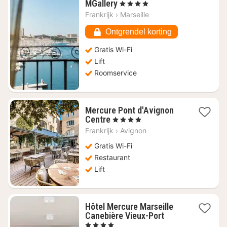
1
MGallery
, 4 Sterren
nacht
Frankrijk
›
Marseille
vanaf
€
Ontgrendel korting
136,85
Gratis Wi-Fi
Lift
Roomservice
Mercure Pont d'Avignon
1
Centre
, 4 Sterren
nacht
Frankrijk
›
Avignon
vanaf
€
Gratis Wi-Fi
97,94
Restaurant
Lift
Hôtel Mercure Marseille
1
Canebière Vieux-Port
nacht
, 4 Sterren