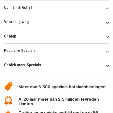
Culinair & Actief
Voordelig weg
Ontdek
Populaire Specials
Ontdek meer Specials
Over
HotelSpecials
Meer dan 6.500 speciale hotelaanbiedingen
Al 20 jaar meer dan 2.5 miljoen tevreden
klanten
Creëer jouw unieke verblijf met onze 56