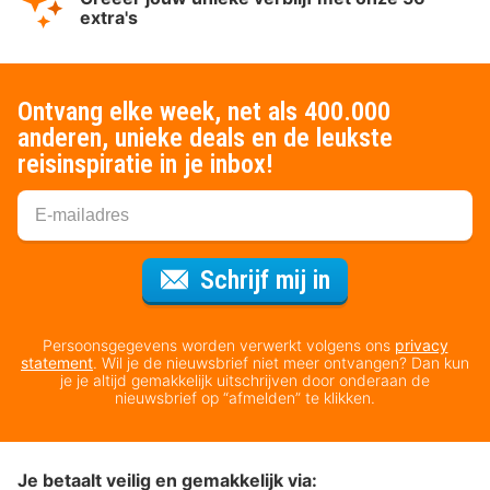
extra's
Ontvang elke week, net als 400.000
anderen, unieke deals en de leukste
reisinspiratie in je inbox!
Voor de nieuws
Schrijf mij in
Persoonsgegevens worden verwerkt volgens ons
privacy
statement
. Wil je de nieuwsbrief niet meer ontvangen? Dan kun
je je altijd gemakkelijk uitschrijven door onderaan de
nieuwsbrief op “afmelden” te klikken.
Je betaalt veilig en gemakkelijk via: