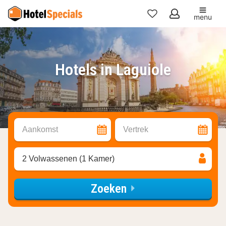
menu
Mijn
favorieten
Hotels in Laguiole
Aankomst
Vertrek
2 Volwassenen (1 Kamer)
Zoeken