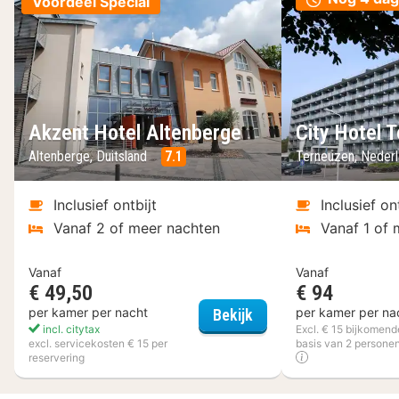
Voordeel Special
Akzent Hotel Altenberge
City Hotel 
Altenberge, Duitsland
7.1
Terneuzen, Neder
Inclusief ontbijt
Inclusief on
Vanaf 2 of meer nachten
Vanaf 1 of 
Vanaf
Vanaf
€ 49,50
€ 94
Akzent Hotel Altenbe
per kamer per nacht
per kamer per na
Bekijk
incl. citytax
Excl. € 15 bijkomend
excl. servicekosten € 15 per
basis van 2 personen
reservering