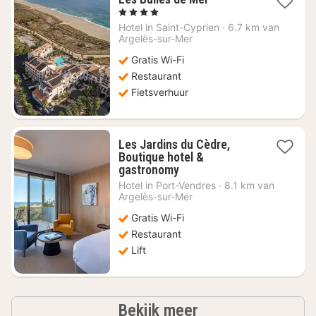
nacht
, 4 Sterren
vanaf
Hotel in
Saint-Cyprien
·
6.7 km van
€
Argelès-sur-Mer
148,18
Gratis Wi-Fi
Restaurant
Fietsverhuur
Les Jardins du Cèdre,
Boutique hotel &
1
gastronomy
nacht
Hotel in
Port-Vendres
·
8.1 km van
vanaf
Argelès-sur-Mer
€
Gratis Wi-Fi
207,72
Restaurant
Lift
hotels
Bekijk meer