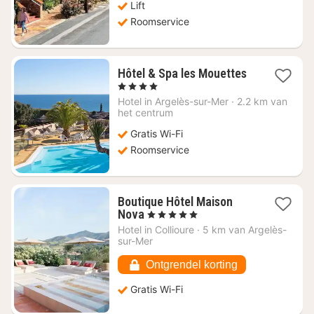
Lift
Roomservice
1
Hôtel & Spa les Mouettes
nacht
, 4 Sterren
vanaf
Hotel in
Argelès-sur-Mer
·
2.2 km van
€
het centrum
206
Gratis Wi-Fi
Roomservice
Boutique Hôtel Maison
1
Nova
, 5 Sterren
nacht
Hotel in
Collioure
·
5 km van Argelès-
vanaf
sur-Mer
€
394,84
Ontgrendel korting
Gratis Wi-Fi