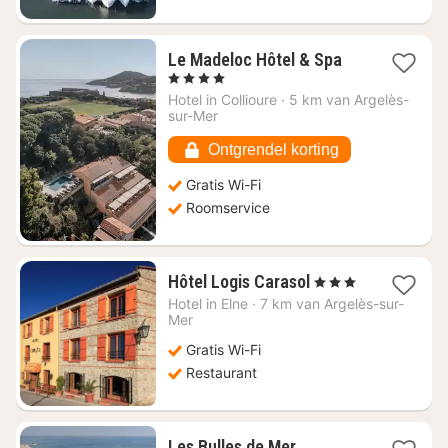
1
Le Madeloc Hôtel & Spa
nacht
, 4 Sterren
vanaf
Hotel in
Collioure
·
5 km van Argelès-
€
sur-Mer
303,21
Ontgrendel korting
Gratis Wi-Fi
Roomservice
1
Hôtel Logis Carasol
, 3 Sterren
nacht
Hotel in
Elne
·
7 km van Argelès-sur-
vanaf
Mer
€
Gratis Wi-Fi
103,41
Restaurant
1
Les Bulles de Mer