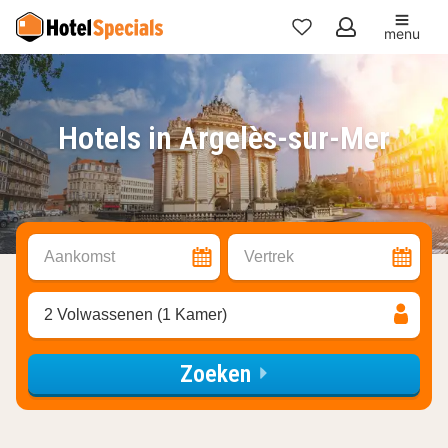
menu
Mijn
favorieten
Hotels in Argelès-sur-Mer
Aankomst
Vertrek
2 Volwassenen (1 Kamer)
Zoeken