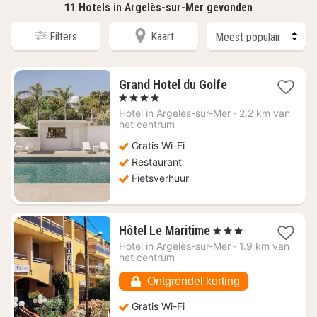
11
Hotels in Argelès-sur-Mer gevonden
Filters
Kaart
1
Grand Hotel du Golfe
nacht
, 4 Sterren
vanaf
Hotel in
Argelès-sur-Mer
·
2.2 km van
€
het centrum
210,95
Gratis Wi-Fi
Restaurant
Fietsverhuur
1
Hôtel Le Maritime
, 3 Sterren
nacht
Hotel in
Argelès-sur-Mer
·
1.9 km van
vanaf
het centrum
€
139,90
Ontgrendel korting
Gratis Wi-Fi