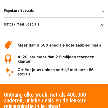
Populaire Specials
Ontdek meer Specials
Over
HotelSpecials
Meer dan 6.500 speciale hotelaanbiedingen
Al 20 jaar meer dan 2.5 miljoen tevreden
klanten
Creëer jouw unieke verblijf met onze 56
extra's
Ontvang elke week, net als 400.000
anderen, unieke deals en de leukste
reisinspiratie in je inbox!