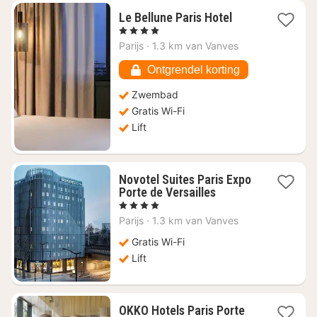
1
Le Bellune Paris Hotel
nacht
, 4 Sterren
vanaf
Parijs
·
1.3 km van Vanves
€
125,36
Ontgrendel korting
Zwembad
Gratis Wi-Fi
Lift
Novotel Suites Paris Expo
1
Porte de Versailles
nacht
, 4 Sterren
vanaf
Parijs
·
1.3 km van Vanves
€
150,22
Gratis Wi-Fi
Lift
OKKO Hotels Paris Porte