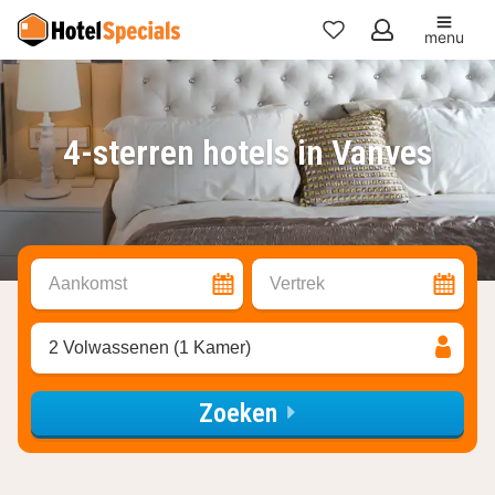
menu
Mijn
favorieten
4-sterren hotels in Vanves
Aankomst
Vertrek
2 Volwassenen (1 Kamer)
Zoeken