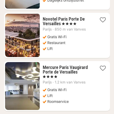
Dagelijks ontbijtbuffet
Novotel Paris Porte De
1
Versailles
, 4 Sterren
nacht
Parijs
·
850 m van Vanves
vanaf
€
Gratis Wi-Fi
169,35
Restaurant
Lift
Mercure Paris Vaugirard
1
Porte de Versailles
nacht
, 4 Sterren
vanaf
Parijs
·
1.2 km van Vanves
€
146,05
Gratis Wi-Fi
Lift
Roomservice