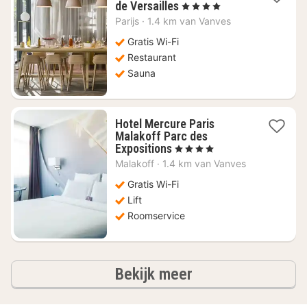
1
de Versailles
, 4 Sterren
nacht
Parijs
·
1.4 km van Vanves
vanaf
€
Gratis Wi-Fi
89,18
Restaurant
Sauna
Hotel Mercure Paris
Malakoff Parc des
1
Expositions
, 4 Sterren
nacht
Malakoff
·
1.4 km van Vanves
vanaf
€
Gratis Wi-Fi
77,73
Lift
Roomservice
hotels
Bekijk meer