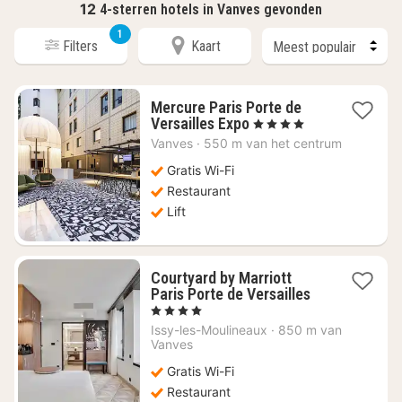
12
4-sterren hotels in Vanves gevonden
1
Filters
Kaart
Mercure Paris Porte de
1
Versailles Expo
, 4 Sterren
nacht
Vanves
·
550 m van het centrum
vanaf
€
Gratis Wi-Fi
120,46
Restaurant
Lift
Courtyard by Marriott
1
Paris Porte de Versailles
nacht
, 4 Sterren
vanaf
Issy-les-Moulineaux
·
850 m van
€
Vanves
217,45
Gratis Wi-Fi
Restaurant