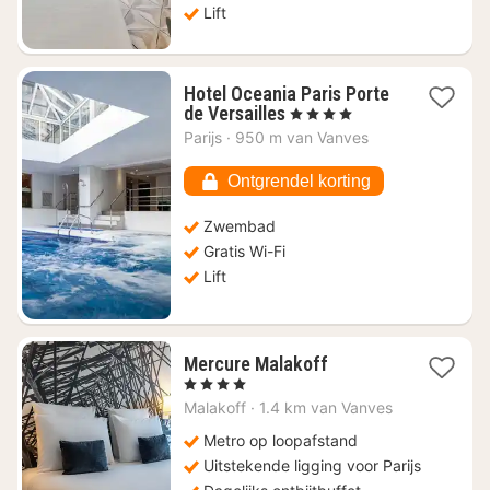
Lift
Hotel Oceania Paris Porte
1
de Versailles
, 4 Sterren
nacht
Parijs
·
950 m van Vanves
vanaf
€
Ontgrendel korting
136,28
Zwembad
Gratis Wi-Fi
Lift
1
Mercure Malakoff
nacht
, 4 Sterren
vanaf
Malakoff
·
1.4 km van Vanves
€
100
Metro op loopafstand
Uitstekende ligging voor Parijs