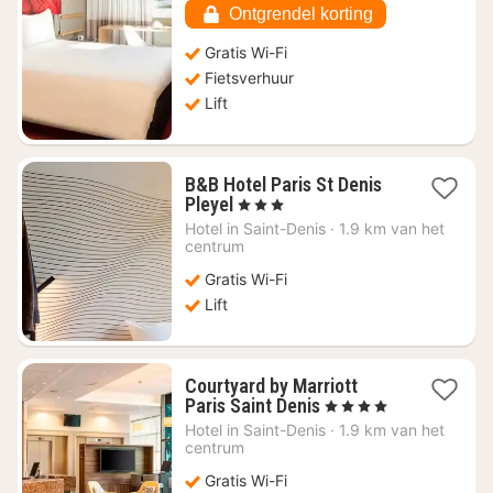
79,21
Ontgrendel korting
Gratis Wi-Fi
Fietsverhuur
Lift
B&B Hotel Paris St Denis
1
Pleyel
, 3 Sterren
nacht
Hotel in
Saint-Denis
·
1.9 km van het
vanaf
centrum
€
Gratis Wi-Fi
56,31
Lift
Courtyard by Marriott
1
Paris Saint Denis
, 4 Sterren
nacht
Hotel in
Saint-Denis
·
1.9 km van het
vanaf
centrum
€
Gratis Wi-Fi
86,36