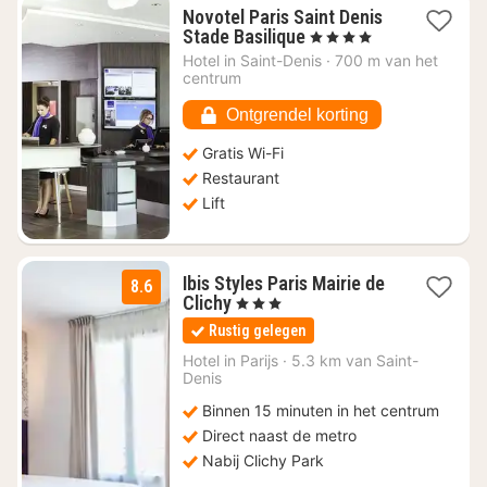
Novotel Paris Saint Denis
1
Stade Basilique
, 4 Sterren
nacht
Hotel in
Saint-Denis
·
700 m van het
vanaf
centrum
€
70,05
Ontgrendel korting
Gratis Wi-Fi
Restaurant
Lift
Ibis Styles Paris Mairie de
8.6
1
Clichy
, 3 Sterren
nacht
Rustig gelegen
vanaf
€
Hotel in
Parijs
·
5.3 km van Saint-
Denis
70
Binnen 15 minuten in het centrum
Direct naast de metro
Nabij Clichy Park