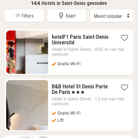
144
Hotels in Saint-Denis gevonden
Filters
Kaart
hotelF1 Paris Saint-Denis
1
Université
nacht
Hotel in
Saint-Denis
·
800 m van het
vanaf
centrum
€
Gratis Wi-Fi
40,92
B&B Hotel St Denis Porte
1
De Paris
, 3 Sterren
nacht
Hotel in
Saint-Denis
·
1.2 km van het
vanaf
centrum
€
Gratis Wi-Fi
56,31
Lift