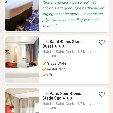
"Super vriendelijk personeel, het
ontbijt is erg goed, fijne badkamer en
ligging naast de metro! En vooral: de
prijs-kwaliteitverhouding was echt
enorm..."
ibis Saint-Denis Stade
1
Ouest
, 3 Sterren
nacht
Hotel in
Saint-Denis
·
1.2 km van het
vanaf
centrum
€
Gratis Wi-Fi
68,73
Restaurant
Lift
ibis Paris Saint-Denis
1
Stade Sud
, 3 Sterren
nacht
Hotel in
Saint-Denis
·
1.7 km van het
vanaf
centrum
€