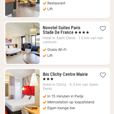
Restaurant
Lift
Novotel Suites Paris
1
Stade De France
, 4 Sterren
nacht
Hotel in
Saint-Denis
·
1.5 km van het
vanaf
centrum
€
Gratis Wi-Fi
82
Lift
1
Ibis Clichy Centre Mairie
nacht
, 3 Sterren
vanaf
Hotel in
Clichy
·
5.3 km van Saint-
€
Denis
80
In 15 minuten in Parijs
Metrostation op loopafstand
Eigen lounge bar