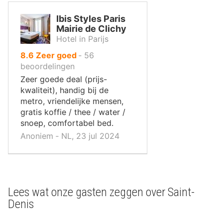
Ibis Styles Paris
Mairie de Clichy
Hotel in Parijs
uit
8.6
Zeer goed
‐
56
10
beoordelingen
,
Zeer goede deal (prijs-
kwaliteit), handig bij de
metro, vriendelijke mensen,
gratis koffie / thee / water /
snoep, comfortabel bed.
Anoniem ‐ NL, 23 jul 2024
Lees wat onze gasten zeggen over Saint-
Denis