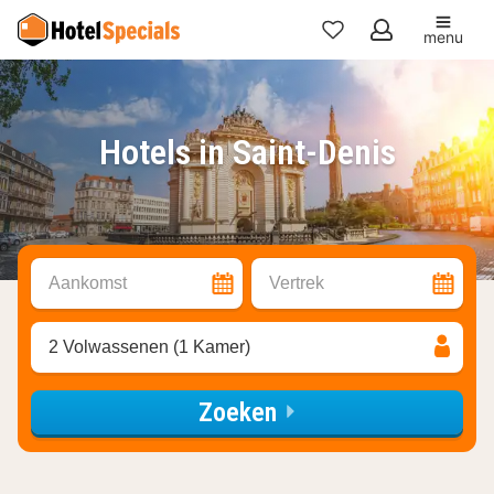
menu
Mijn
favorieten
Hotels in Saint-Denis
Aankomst
Vertrek
2 Volwassenen (1 Kamer)
Zoeken