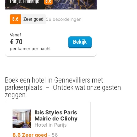
Parijs, Frankrijk
8.6
8.6
Zeer goed
56 beoordelingen
Vanaf
€ 70
Ibis Styles Paris Mairi
Bekijk
per kamer per nacht
Boek een hotel in Gennevilliers met
parkeerplaats – Ontdek wat onze gasten
zeggen
Ibis Styles Paris
Mairie de Clichy
Hotel in Parijs
uit
8.6
Zeer goed
‐
56