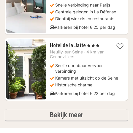
€
Snelle verbinding naar Parijs
115
Centrale gelegen in La Défense
Dichtbij winkels en restaurants
Parkeren bij hotel € 25 per dag
1
Hotel de la Jatte
, 3 Sterren
nacht
Neuilly-sur-Seine
·
4 km van
vanaf
Gennevilliers
€
Snelle openbaar vervoer
109,04
verbinding
Kamers met uitzicht op de Seine
Historische charme
Parkeren bij hotel € 22 per dag
hotels
Bekijk meer