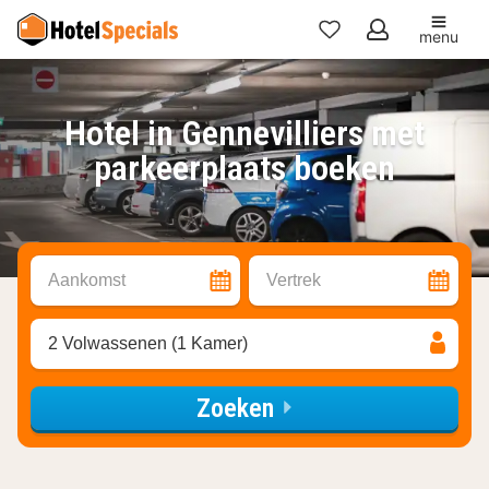
menu
Mijn
favorieten
Hotel in Gennevilliers met
parkeerplaats boeken
Aankomst
Vertrek
2 Volwassenen (1 Kamer)
Zoeken