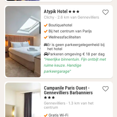
1
Atypik Hotel
, 3 Sterren
nacht
Clichy
·
2.6 km van Gennevilliers
vanaf
€
Boutiquehotel
85
Bij het centrum van Parijs
Wellnessfaciliteiten
Er is geen parkeergelegenheid bij
het hotel
Parkeren omgeving € 18 per dag
"Heerlijke binnentuin. Fijn ontbijt met
ruime keuze. Handige
parkeergarage"
Campanile Paris Ouest -
Gennevilliers Barbanniers
1
, 3 Sterren
nacht
Gennevilliers
·
1.3 km van het
vanaf
centrum
€
Gratis Wi-Fi
51,54