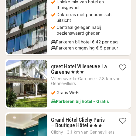
Unieke mix van hotel en
thuisgevoel
Dakterras met panoramisch
uitzicht
Centraal gelegen nabij
bezienswaardigheden
Parkeren bij hotel € 42 per dag
Parkeren omgeving € 5 per uur
greet Hotel Villeneuve La
1
Garenne
, 3 Sterren
nacht
Villeneuve-la-Garenne
·
2.8 km van
vanaf
Gennevilliers
€
Gratis Wi-Fi
58,04
Parkeren bij hotel - Gratis
Grand Hôtel Clichy Paris
1
– Boutique Hôtel
, 3 Sterren
nacht
Clichy
·
3.1 km van Gennevilliers
vanaf