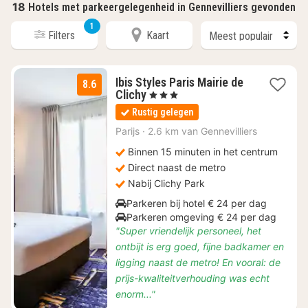
18
Hotels met parkeergelegenheid in Gennevilliers gevonden
1
Filters
Kaart
Ibis Styles Paris Mairie de
8.6
1
Clichy
, 3 Sterren
nacht
Rustig gelegen
vanaf
€
Parijs
·
2.6 km van Gennevilliers
70
Binnen 15 minuten in het centrum
Direct naast de metro
Nabij Clichy Park
Parkeren bij hotel € 24 per dag
Parkeren omgeving € 24 per dag
"Super vriendelijk personeel, het
ontbijt is erg goed, fijne badkamer en
ligging naast de metro! En vooral: de
prijs-kwaliteitverhouding was echt
enorm..."