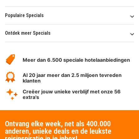
Populaire Specials
Ontdek meer Specials
Over
HotelSpecials
Meer dan 6.500 speciale hotelaanbiedingen
Al 20 jaar meer dan 2.5 miljoen tevreden
klanten
Creëer jouw unieke verblijf met onze 56
extra's
Ontvang elke week, net als 400.000
anderen, unieke deals en de leukste
reisinspiratie in je inbox!