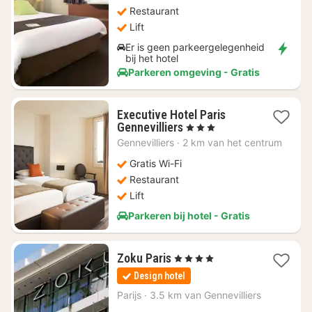
Restaurant
Lift
Er is geen parkeergelegenheid
bij het hotel
Parkeren omgeving - Gratis
Executive Hotel Paris
1
Gennevilliers
, 3 Sterren
nacht
Gennevilliers
·
2 km van het centrum
vanaf
€
Gratis Wi-Fi
58,12
Restaurant
Lift
Parkeren bij hotel - Gratis
1
Zoku Paris
, 4 Sterren
nacht
Design hotel
vanaf
€
Parijs
·
3.5 km van Gennevilliers
122,57