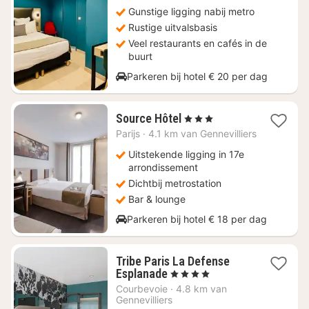
€
Gunstige ligging nabij metro
100
Rustige uitvalsbasis
Veel restaurants en cafés in de
buurt
Parkeren bij hotel € 20 per dag
1
Source Hôtel
, 3 Sterren
nacht
Parijs
·
4.1 km van Gennevilliers
vanaf
€
Uitstekende ligging in 17e
87
arrondissement
Dichtbij metrostation
Bar & lounge
Parkeren bij hotel € 18 per dag
Tribe Paris La Defense
1
Esplanade
, 4 Sterren
nacht
Courbevoie
·
4.8 km van
vanaf
Gennevilliers