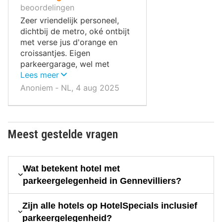
10
beoordelingen
,
Zeer vriendelijk personeel,
dichtbij de metro, oké ontbijt
met verse jus d'orange en
croissantjes. Eigen
parkeergarage, wel met
beperkte plaatsen.
Lees meer
Anoniem ‐ NL, 4 aug 2025
Meest gestelde vragen
Wat betekent hotel met
parkeergelegenheid in Gennevilliers?
Zijn alle hotels op HotelSpecials inclusief
parkeergelegenheid?