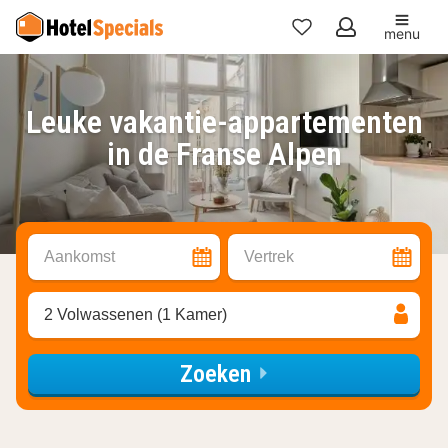
menu
Mijn
favorieten
Leuke vakantie-appartementen
in de Franse Alpen
Aankomst
Vertrek
2 Volwassenen (1 Kamer)
Zoeken