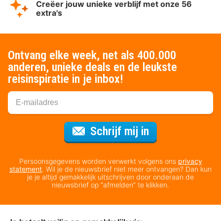
Creëer jouw unieke verblijf met onze 56
extra's
Ontvang elke week, net als 400.000
anderen, unieke deals en de leukste
reisinspiratie in je inbox!
Voor de nieuws
Schrijf mij in
Persoonsgegevens worden verwerkt volgens ons
privacy
statement
. Wil je de nieuwsbrief niet meer ontvangen? Dan kun
je je altijd gemakkelijk uitschrijven door onderaan de
nieuwsbrief op “afmelden” te klikken.