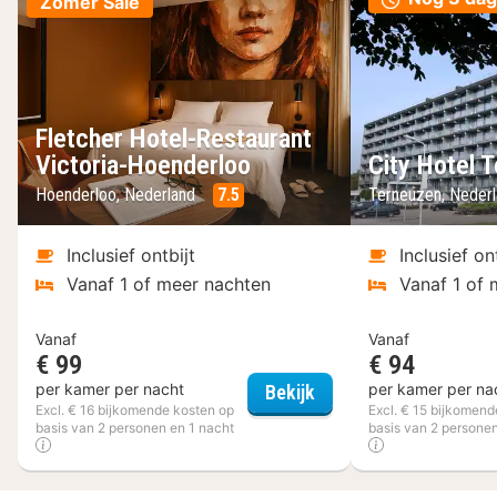
Zomer Sale
Fletcher Hotel-Restaurant
Victoria-Hoenderloo
City Hotel 
Hoenderloo, Nederland
7.5
Terneuzen, Neder
Inclusief ontbijt
Inclusief on
Vanaf 1 of meer nachten
Vanaf 1 of 
Vanaf
Vanaf
€ 99
€ 94
Fletcher Hotel-Restau
per kamer per nacht
per kamer per na
Bekijk
Excl. € 16 bijkomende kosten op
Excl. € 15 bijkomend
basis van 2 personen en 1 nacht
basis van 2 personen