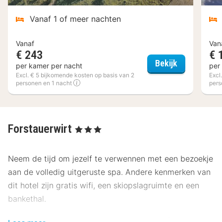
Vanaf 1 of meer nachten
Vanaf
Van
€ 243
€ 
Hotel Pichl
Bekijk
per kamer per nacht
per
Excl. € 5 bijkomende kosten op basis van 2
Excl
personen en 1 nacht
pers
Forstauerwirt
, 3 Sterren
Neem de tijd om jezelf te verwennen met een bezoekje
aan de volledig uitgeruste spa. Andere kenmerken van
dit hotel zijn gratis wifi, een skiopslagruimte en een
bankethal.
Geniet van een maaltijd in het restaurant of bestel een