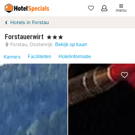
menu
Mijn
Hotels in Forstau
favorieten
Forstauerwirt
, 3 Sterren
Forstau
Oostenrijk
Bekijk op kaart
Kamers
Faciliteiten
Hotelinformatie