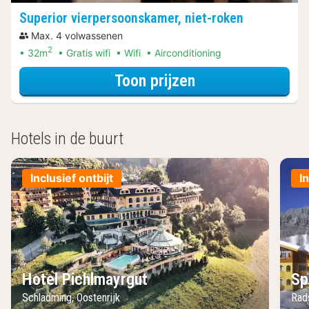
Superior vierpersoonskamer, niet-roken
Max. 4 volwassenen
2
32m
Gratis wifi
Wifi
Airconditioning
voor Superior vi
Toon prijzen
Hotels in de buurt
Inclusief ontbijt
I
Hotel Pichlmayrgut
Sp
Schladming, Oostenrijk
Rads