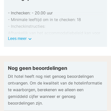
- Inchecken: - 20.00 uur
- Minimale leeftijd om in te checken: 18
- Incheckinstructies:
Afhankelijk van het accommodatiebeleid kan voor
Belangrijke
Lees meer
extra personen een toeslag in rekening worden
informatie
gebracht.
Bij het inchecken dien je mogelijk een erkend
identiteitsbewijs met foto en een creditcard,
pinpas of borgsom in contanten te verstrekken
Nog geen beoordelingen
voor incidentele kosten.
Dit hotel heeft nog niet genoeg beoordelingen
Speciale verzoeken worden onder voorbehoud van
ontvangen. Om de kwaliteit van de hotelinformatie
beschikbaarheid bij het inchecken ingewilligd.
te waarborgen, berekenen we alleen een
Hiervoor kunnen extra kosten in rekening worden
gemiddeld cijfer wanneer er genoeg
gebracht. Speciale verzoeken kunnen niet worden
beoordelingen zijn.
gegarandeerd.