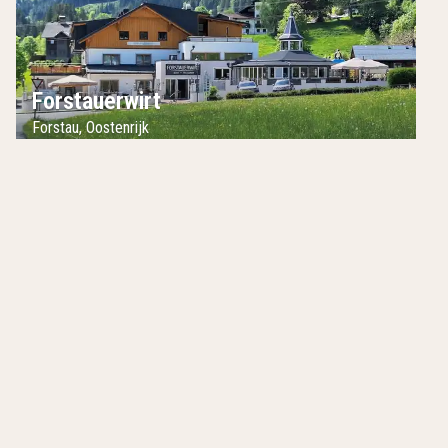
Forstauerwirt
Forstau
,
Oostenrijk
Onze topaanbiedingen van de week
Voordeel Special
Diner Special 
Akzent Hotel Altenberge
Hotel Den H