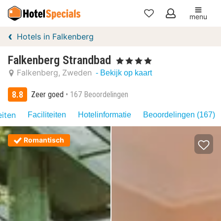
menu
Mijn
Hotels in Falkenberg
favorieten
Falkenberg Strandbad
, 4 Sterren
Falkenberg
Zweden
- Bekijk op kaart
8.8
Zeer goed
167 Beoordelingen
eiten
Faciliteiten
Hotelinformatie
Beoordelingen (167)
Romantisch