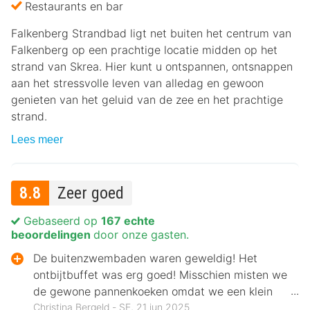
Restaurants en bar
Falkenberg Strandbad ligt net buiten het centrum van
Falkenberg op een prachtige locatie midden op het
strand van Skrea. Hier kunt u ontspannen, ontsnappen
aan het stressvolle leven van alledag en gewoon
genieten van het geluid van de zee en het prachtige
strand.
Lees meer
8.8
Zeer goed
Gebaseerd op
167 echte
beoordelingen
door onze gasten.
De buitenzwembaden waren geweldig! Het
ontbijtbuffet was erg goed! Misschien misten we
de gewone pannenkoeken omdat we een klein
kind bij ons hadden!
Christina Bergeld ‐ SE, 21 jun 2025