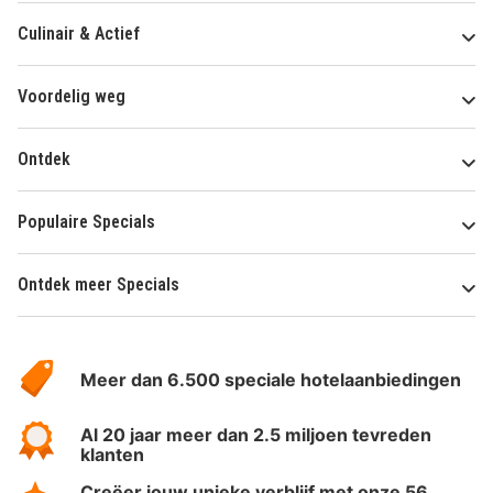
Culinair & Actief
Voordelig weg
Ontdek
Populaire Specials
Ontdek meer Specials
Over
HotelSpecials
Meer dan 6.500 speciale hotelaanbiedingen
Al 20 jaar meer dan 2.5 miljoen tevreden
klanten
Creëer jouw unieke verblijf met onze 56