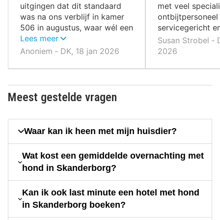
uitgingen dat dit standaard
met veel speciali
was na ons verblijf in kamer
ontbijtpersoneel
506 in augustus, waar wél een
servicegericht e
koelkast aanwezig was.
Lees meer
Susan Strobel ‐ 
Anoniem ‐ DK, 18 jan 2026
2026
Meest gestelde vragen
Waar kan ik heen met mijn huisdier?
Wat kost een gemiddelde overnachting met
hond in Skanderborg?
Kan ik ook last minute een hotel met hond
in Skanderborg boeken?