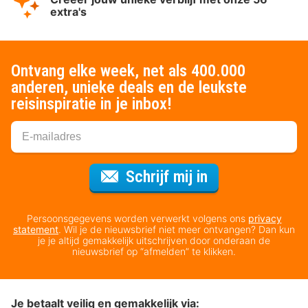
extra's
Ontvang elke week, net als 400.000
anderen, unieke deals en de leukste
reisinspiratie in je inbox!
Voor de nieuws
Schrijf mij in
Persoonsgegevens worden verwerkt volgens ons
privacy
statement
. Wil je de nieuwsbrief niet meer ontvangen? Dan kun
je je altijd gemakkelijk uitschrijven door onderaan de
nieuwsbrief op “afmelden” te klikken.
Je betaalt veilig en gemakkelijk via: