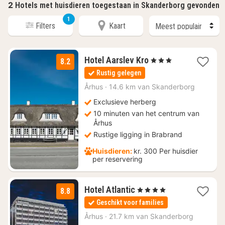
2
Hotels met huisdieren toegestaan in Skanderborg gevonden
1
Filters
Kaart
1
Hotel Aarslev Kro
, 3 Sterren
8.2
nacht
Rustig gelegen
vanaf
€
Århus
·
14.6 km van Skanderborg
114,48
Exclusieve herberg
10 minuten van het centrum van
Århus
Rustige ligging in Brabrand
Huisdieren:
kr. 300 Per huisdier
per reservering
1
Hotel Atlantic
, 4 Sterren
8.8
nacht
Geschikt voor families
vanaf
€
Århus
·
21.7 km van Skanderborg