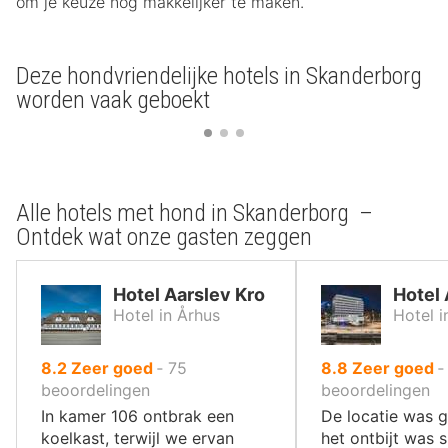
om je keuze nog makkelijker te maken.
Deze hondvriendelijke hotels in Skanderborg
worden vaak geboekt
Alle hotels met hond in Skanderborg –
Ontdek wat onze gasten zeggen
Hotel Aarslev Kro
Hotel 
Hotel in Århus
Hotel i
uit
uit
8.2
Zeer goed
‐
75
8.8
Zeer goed
10
10
beoordelingen
beoordelingen
,
,
In kamer 106 ontbrak een
De locatie was 
koelkast, terwijl we ervan
het ontbijt was 