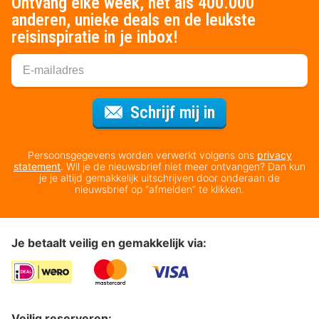
Ontvang elke week, net als 400.000
anderen, unieke deals en de leukste
reisinspiratie in je inbox!
Voor de nieuws
Schrijf mij in
Persoonsgegevens worden verwerkt volgens ons
privacy
statement
. Wil je de nieuwsbrief niet meer ontvangen? Dan kun
je je altijd gemakkelijk uitschrijven door onderaan de
nieuwsbrief op “afmelden” te klikken.
Je betaalt veilig en gemakkelijk via:
Veilig reserveren: