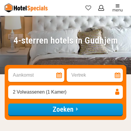
menu
Mijn
favorieten
4-sterren hotels in Gudhjem
Aankomst
Vertrek
2 Volwassenen (1 Kamer)
Zoeken