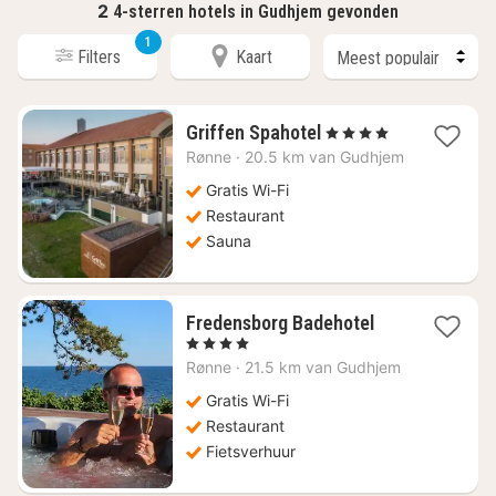
2
4-sterren hotels in Gudhjem gevonden
1
Filters
Kaart
1
Griffen Spahotel
, 4 Sterren
nacht
Rønne
·
20.5 km van Gudhjem
vanaf
€
Gratis Wi-Fi
187,63
Restaurant
Sauna
1
Fredensborg Badehotel
nacht
, 4 Sterren
vanaf
Rønne
·
21.5 km van Gudhjem
€
251,49
Gratis Wi-Fi
Restaurant
Fietsverhuur