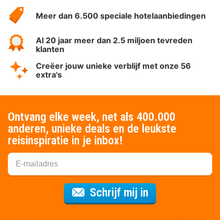
HotelSpecials
Meer dan 6.500 speciale hotelaanbiedingen
Al 20 jaar meer dan 2.5 miljoen tevreden
klanten
Creëer jouw unieke verblijf met onze 56
extra's
Ontvang elke week, net als 400.000
anderen, unieke deals en de leukste
reisinspiratie in je inbox!
Voor de nieuws
Schrijf mij in