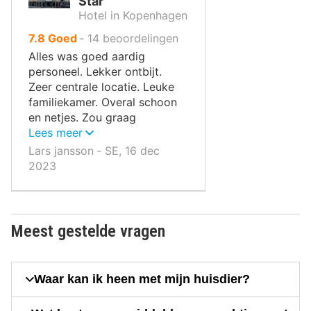
Star
Hotel in Kopenhagen
uit
7.8
Goed
‐
14
beoordelingen
10
Alles was goed aardig
,
personeel. Lekker ontbijt.
Zeer centrale locatie. Leuke
familiekamer. Overal schoon
en netjes. Zou graag
terugkomen. Lars Janson
Lees meer
Lars jansson ‐ SE, 16 dec
2023
Meest gestelde vragen
Waar kan ik heen met mijn huisdier?