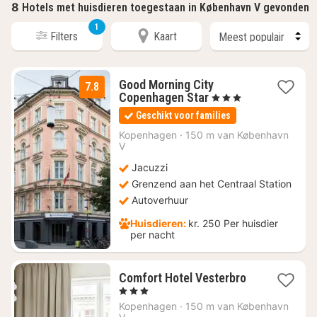
8
Hotels met huisdieren toegestaan in København V gevonden
1
Filters
Kaart
Good Morning City
7.8
1
Copenhagen Star
, 3 Sterren
nacht
Geschikt voor families
vanaf
€
Kopenhagen
·
150 m van København
V
151,57
Jacuzzi
Grenzend aan het Centraal Station
Autoverhuur
Huisdieren:
kr. 250 Per huisdier
per nacht
2
Comfort Hotel Vesterbro
nachten
, 3 Sterren
vanaf
Kopenhagen
·
150 m van København
€