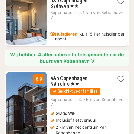
a&o Copenhagen
1
Sydhavn
, 2 Sterren
nacht
Kopenhagen
·
2.4 km van København
vanaf
V
€
102,92
Huisdieren:
kr. 115 Per huisdier per
nacht
Wij hebben 4 alternatieve hotels gevonden in de
buurt van København V
a&o Copenhagen
6.9
2
Nørrebro
, 2 Sterren
nachten
Geschikt voor families
vanaf
€
Kopenhagen
·
3.9 km van København
V
76,36
Gratis WiFi
Inclusief fietsverhuur
2 km van het centrum van
Kopenhagen