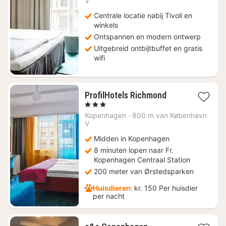
V
154,08
Centrale locatie nabij Tivoli en
winkels
Ontspannen en modern ontwerp
Uitgebreid ontbijtbuffet en gratis
wifi
1
ProfilHotels Richmond
nacht
, 3 Sterren
vanaf
Kopenhagen
·
800 m van København
€
V
157,59
Midden in Kopenhagen
8 minuten lopen naar Fr.
Kopenhagen Centraal Station
200 meter van Ørstedsparken
Huisdieren:
kr. 150 Per huisdier
per nacht