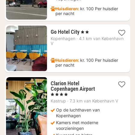
Huisdieren:
kr. 100 Per huisdier
per nacht
1
Go Hotel City
, 2 Sterren
nacht
Kopenhagen
·
4.1 km van København
vanaf
V
€
82,94
Huisdieren:
kr. 100 Per huisdier
per nacht
Clarion Hotel
1
Copenhagen Airport
nacht
, 4 Sterren
vanaf
Kastrup
·
7.3 km van København V
€
235,45
Op de luchthaven van
Kopenhagen
Kamers met moderne
voorzieningen