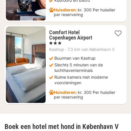
Kuuroord en bistro
Huisdieren:
kr. 300 Per huisdier
per reservering
Comfort Hotel
1
Copenhagen Airport
nacht
, 3 Sterren
vanaf
Kastrup
·
7.3 km van København V
€
226,75
Buurman van Kastrup
Slechts 5 minuten van de
luchthaventerminals
Ruime kamers met moderne
voorzieningen
Huisdieren:
kr. 300 Per huisdier
per reservering
Boek een hotel met hond in København V