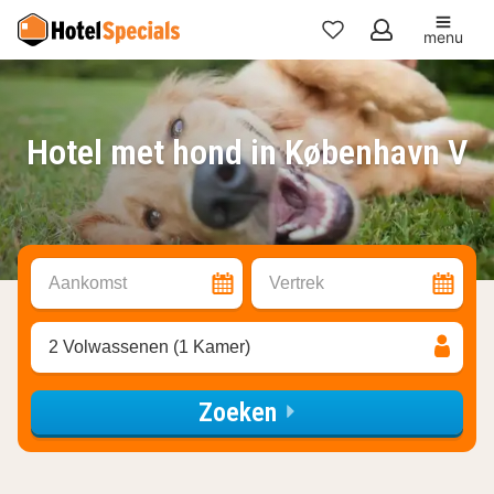
menu
Mijn
favorieten
Hotel met hond in København V
Aankomst
Vertrek
2 Volwassenen (1 Kamer)
Zoeken