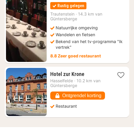
nachten
Rustig gelegen
vanaf
€
Trautenstein
·
14.3 km van
Güntersberge
84
Natuurrijke omgeving
Wandelen en fietsen
Bekend van het tv-programma "Ik
vertrek"
8.8 Zeer goed restaurant
1
Hotel zur Krone
nacht
Hasselfelde
·
10.2 km van
vanaf
Güntersberge
€
51,40
Ontgrendel korting
Restaurant