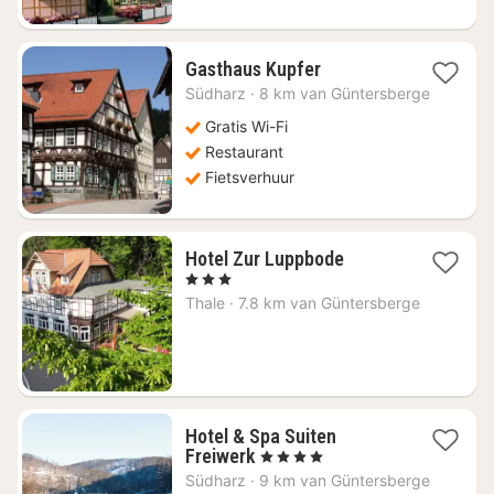
1
Gasthaus Kupfer
nacht
Südharz
·
8 km van Güntersberge
vanaf
€
Gratis Wi-Fi
112,15
Restaurant
Fietsverhuur
1
Hotel Zur Luppbode
nacht
, 3 Sterren
vanaf
Thale
·
7.8 km van Güntersberge
€
51,60
Hotel & Spa Suiten
1
Freiwerk
, 4 Sterren
nacht
Südharz
·
9 km van Güntersberge