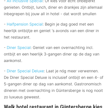
-
All inclusive Special
: Of kies voor écht onbeperkt
genieten. Ontbijt, lunch, diner en drankjes zijn allemaal
inbegrepen bij jouw all in hotel - dat wordt smullen
-
Halfpension Special
: Begin je dag goed met een
heerlijk ontbijtje en geniet ‘s avonds van een diner in
het restaurant.
-
Diner Special
: Geniet van een overnachting incl.
ontbijt en een heerlijk 3-gangen diner op de dag van
aankomst.
-
Diner Special Deluxe
: Laat je nóg meer verwennen.
De Diner Special Deluxe is inclusief ontbijt en een 4- of
5-gangen diner op dag van aankomst. Gastronomisch
dineren met overnachting in Güntersberge is nog nooit
zo luxueus geweest.
Welk hotel restaurant in Güntersberge kies