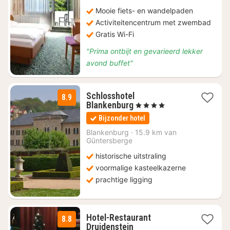
Mooie fiets- en wandelpaden
Activiteitencentrum met zwembad
Gratis Wi-Fi
"Prima ontbijt en gevarieerd lekker
avond buffet"
Schlosshotel
8.9
1
Blankenburg
, 4 Sterren
nacht
Bijzonder hotel
vanaf
€
Blankenburg
·
15.9 km van
Güntersberge
166,10
historische uitstraling
voormalige kasteelkazerne
prachtige ligging
Hotel-Restaurant
8.8
2
Druidenstein