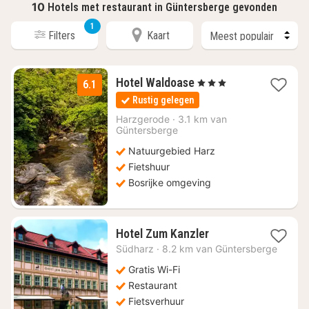
10
Hotels met restaurant in Güntersberge gevonden
1
Filters
Kaart
1
Hotel Waldoase
, 3 Sterren
6.1
nacht
Rustig gelegen
vanaf
€
Harzgerode
·
3.1 km van
Güntersberge
85
Natuurgebied Harz
Fietshuur
Bosrijke omgeving
1
Hotel Zum Kanzler
nacht
Südharz
·
8.2 km van Güntersberge
vanaf
€
Gratis Wi-Fi
112,15
Restaurant
Fietsverhuur