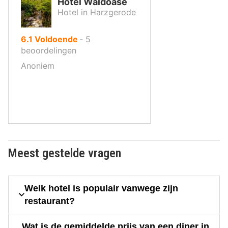
Hotel Waldoase
Hotel in Harzgerode
uit
6.1
Voldoende
‐
5
10
beoordelingen
,
Anoniem
Meest gestelde vragen
Welk hotel is populair vanwege zijn
restaurant?
Wat is de gemiddelde prijs van een diner in