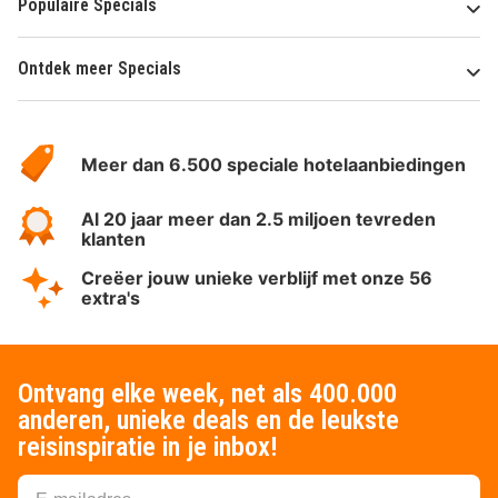
Populaire Specials
Ontdek meer Specials
Over
HotelSpecials
Meer dan 6.500 speciale hotelaanbiedingen
Al 20 jaar meer dan 2.5 miljoen tevreden
klanten
Creëer jouw unieke verblijf met onze 56
extra's
Ontvang elke week, net als 400.000
anderen, unieke deals en de leukste
reisinspiratie in je inbox!