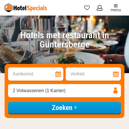
menu
Mijn
favorieten
Hotels met restaurant in
Güntersberge
Aankomst
Vertrek
2 Volwassenen (1 Kamer)
Zoeken