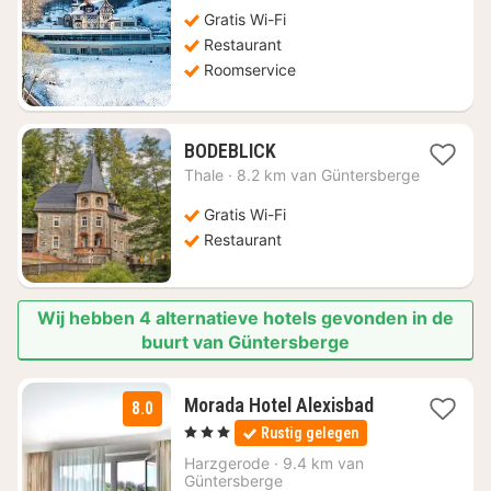
vanaf
€
Gratis Wi-Fi
134,06
Restaurant
Roomservice
1
BODEBLICK
nacht
Thale
·
8.2 km van Güntersberge
vanaf
€
Gratis Wi-Fi
84,26
Restaurant
Wij hebben 4 alternatieve hotels gevonden in de
buurt van Güntersberge
3
Morada Hotel Alexisbad
8.0
nachten
, 3 Sterren
Rustig gelegen
vanaf
€
Harzgerode
·
9.4 km van
Güntersberge
72,67