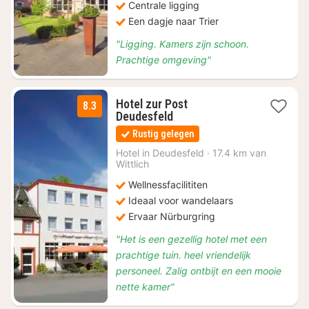
Centrale ligging
Een dagje naar Trier
"Ligging. Kamers zijn schoon.
Prachtige omgeving"
Hotel zur Post
8.3
2
Deudesfeld
nachten
Rustig gelegen
vanaf
€
Hotel in
Deudesfeld
·
17.4 km van
Wittlich
89
Wellnessfacilititen
Ideaal voor wandelaars
Ervaar Nürburgring
"Het is een gezellig hotel met een
prachtige tuin. heel vriendelijk
personeel. Zalig ontbijt en een mooie
nette kamer"