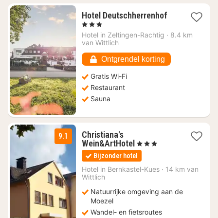
1
Hotel Deutschherrenhof
nacht
, 3 Sterren
vanaf
Hotel in
Zeltingen-Rachtig
·
8.4 km
€
van Wittlich
115,15
Ontgrendel korting
Gratis Wi-Fi
Restaurant
Sauna
Christiana's
9.1
1
Wein&ArtHotel
, 3 Sterren
nacht
Bijzonder hotel
vanaf
€
Hotel in
Bernkastel-Kues
·
14 km van
Wittlich
139
Natuurrijke omgeving aan de
Moezel
Wandel- en fietsroutes