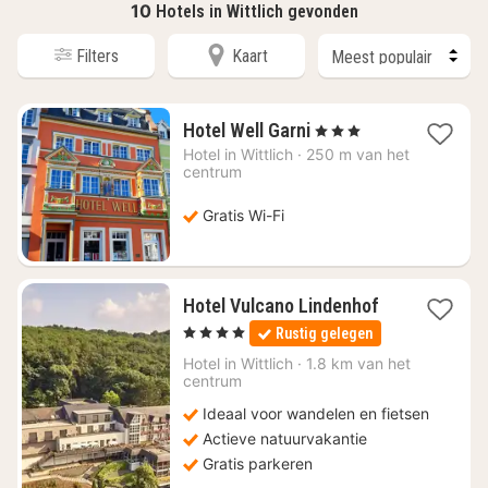
10
Hotels in Wittlich gevonden
Filters
Kaart
1
Hotel Well Garni
, 3 Sterren
nacht
Hotel in
Wittlich
·
250 m van het
vanaf
centrum
€
77,86
Gratis Wi-Fi
1
Hotel Vulcano Lindenhof
nacht
, 4 Sterren
Rustig gelegen
vanaf
€
Hotel in
Wittlich
·
1.8 km van het
centrum
182,90
Ideaal voor wandelen en fietsen
Actieve natuurvakantie
Gratis parkeren