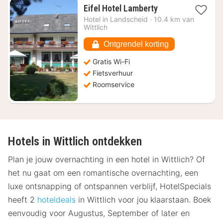
1
Eifel Hotel Lamberty
nacht
Hotel in
Landscheid
·
10.4 km van
vanaf
Wittlich
€
79,91
Ontgrendel korting
Gratis Wi-Fi
Fietsverhuur
Roomservice
Hotels in Wittlich ontdekken
Plan je jouw overnachting in een hotel in Wittlich? Of
het nu gaat om een romantische overnachting, een
luxe ontsnapping of ontspannen verblijf, HotelSpecials
heeft 2
hoteldeals
in Wittlich voor jou klaarstaan. Boek
eenvoudig voor Augustus, September of later en