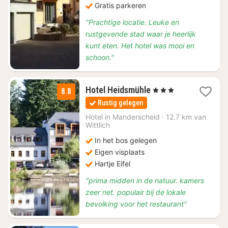
Gratis parkeren
"Prachtige locatie. Leuke en
rustgevende stad waar je heerlijk
kunt eten. Het hotel was mooi en
schoon."
1
Hotel Heidsmühle
, 3 Sterren
8.8
nacht
Rustig gelegen
vanaf
€
Hotel in
Manderscheid
·
12.7 km van
Wittlich
168
In het bos gelegen
Eigen visplaats
Hartje Eifel
"prima midden in de natuur. kamers
zeer net. populair bij de lokale
bevolking voor het restaurant"