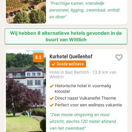
"Prachtige kamer, vriendelijk
personeel, ligging, zwembad, ontbijt
en diner"
Wij hebben 8 alternatieve hotels gevonden in de
buurt van Wittlich
2
Kurhotel Quellenhof
8.0
nachten
Goede wellness
vanaf
€
Hotel in
Bad Bertrich
·
13.8 km van
Wittlich
138
Historische hotel in voormalig
klooster
Direct naast Vulkaneifel Therme
Perfect voor een wellness vakantie
"Zeer mooie omgeving en mooi
uitzicht, slechts 120 meter afstand
van het zwembad"