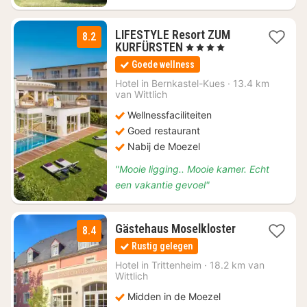
LIFESTYLE Resort ZUM
8.2
1
KURFÜRSTEN
, 4 Sterren
nacht
Goede wellness
vanaf
€
Hotel in
Bernkastel-Kues
·
13.4 km
van Wittlich
256
Wellnessfaciliteiten
Goed restaurant
Nabij de Moezel
"Mooie ligging.. Mooie kamer. Echt
een vakantie gevoel"
2
Gästehaus Moselkloster
8.4
nachten
Rustig gelegen
vanaf
€
Hotel in
Trittenheim
·
18.2 km van
Wittlich
115
Midden in de Moezel