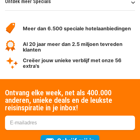
Ontdek meer Specials
Over
HotelSpecials
Meer dan 6.500 speciale hotelaanbiedingen
Al 20 jaar meer dan 2.5 miljoen tevreden
klanten
Creëer jouw unieke verblijf met onze 56
extra's
Ontvang elke week, net als 400.000
anderen, unieke deals en de leukste
reisinspiratie in je inbox!