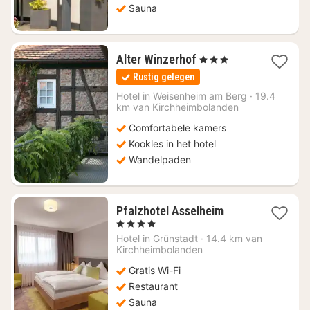
Sauna
1
Alter Winzerhof
, 3 Sterren
nacht
Rustig gelegen
vanaf
€
Hotel in
Weisenheim am Berg
·
19.4
km van Kirchheimbolanden
150
Comfortabele kamers
Kookles in het hotel
Wandelpaden
1
Pfalzhotel Asselheim
nacht
, 4 Sterren
vanaf
Hotel in
Grünstadt
·
14.4 km van
€
Kirchheimbolanden
107,48
Gratis Wi-Fi
Restaurant
Sauna