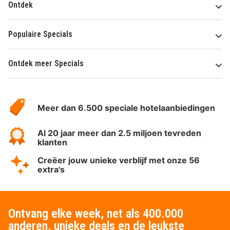
Ontdek
Populaire Specials
Ontdek meer Specials
Over
HotelSpecials
Meer dan 6.500 speciale hotelaanbiedingen
Al 20 jaar meer dan 2.5 miljoen tevreden
klanten
Creëer jouw unieke verblijf met onze 56
extra's
Ontvang elke week, net als 400.000
anderen, unieke deals en de leukste