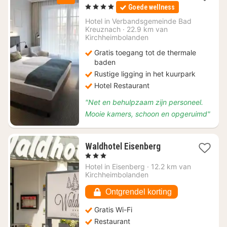
nacht
, 4 Sterren
Goede wellness
vanaf
€
Hotel in
Verbandsgemeinde Bad
Kreuznach
·
22.9 km van
156
Kirchheimbolanden
Gratis toegang tot de thermale
baden
Rustige ligging in het kuurpark
Hotel Restaurant
"Net en behulpzaam zijn personeel.
Mooie kamers, schoon en opgeruimd"
1
Waldhotel Eisenberg
nacht
, 3 Sterren
vanaf
Hotel in
Eisenberg
·
12.2 km van
€
Kirchheimbolanden
85,72
Ontgrendel korting
Gratis Wi-Fi
Restaurant