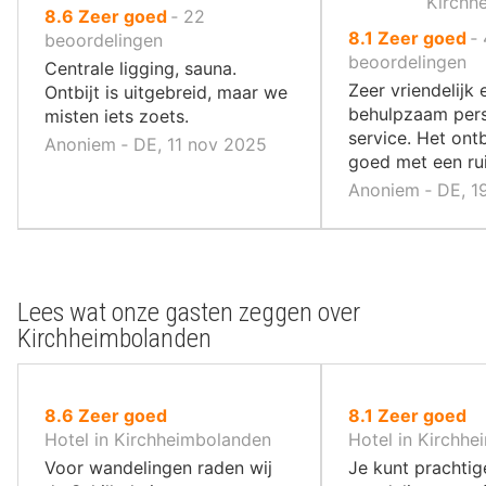
Kirchh
uit
8.6
Zeer goed
‐
22
uit
8.1
Zeer goed
‐
10
beoordelingen
10
beoordelingen
,
Centrale ligging, sauna.
,
Zeer vriendelijk 
Ontbijt is uitgebreid, maar we
behulpzaam pers
misten iets zoets.
service. Het ontb
Anoniem ‐ DE, 11 nov 2025
goed met een ru
Anoniem ‐ DE, 1
Lees wat onze gasten zeggen over
Kirchheimbolanden
uit
uit
8.6
Zeer goed
8.1
Zeer goed
10
10
Hotel in Kirchheimbolanden
Hotel in Kirchh
,
,
Voor wandelingen raden wij
Je kunt prachtig