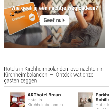
Wie geef jij een nachtje weg cadeau?
Geef nu
Hotels in Kirchheimbolanden: overnachten in
Kirchheimbolanden – Ontdek wat onze
gasten zeggen
ARThotel Braun
Parkh
Schill
Hotel in
Kirchheimbolanden
Hotel i