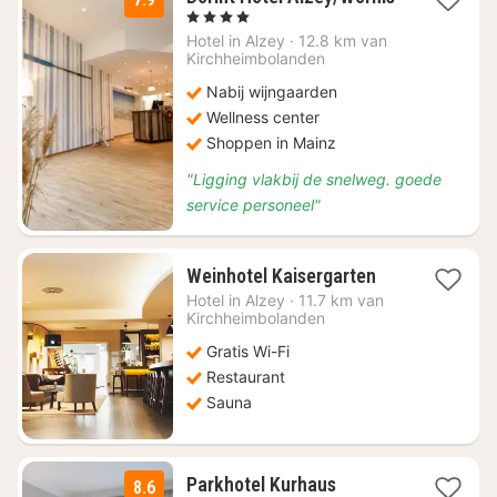
1
, 4 Sterren
nacht
Hotel in
Alzey
·
12.8 km van
vanaf
Kirchheimbolanden
€
Nabij wijngaarden
98,28
Wellness center
Shoppen in Mainz
"Ligging vlakbij de snelweg. goede
service personeel"
1
Weinhotel Kaisergarten
nacht
Hotel in
Alzey
·
11.7 km van
vanaf
Kirchheimbolanden
€
Gratis Wi-Fi
162,62
Restaurant
Sauna
1
Parkhotel Kurhaus
8.6