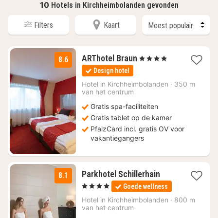
10
Hotels in Kirchheimbolanden gevonden
Filters
Kaart
3
ARThotel Braun
, 4 Sterren
8.6
nachten
Design hotel
vanaf
€
Hotel in
Kirchheimbolanden
·
350 m
van het centrum
99
Gratis spa-faciliteiten
Gratis tablet op de kamer
PfalzCard incl. gratis OV voor
vakantiegangers
3
Parkhotel Schillerhain
8.1
nachten
, 4 Sterren
Goede wellness
vanaf
€
Hotel in
Kirchheimbolanden
·
800 m
van het centrum
85,33