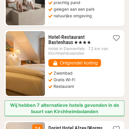
prachtig pand
gelegen aan een park
natuurijke omgeving
Hotel-Restaurant
1
Bastenhaus
, 4 Sterren
nacht
Hotel in
Dannenfels
·
7.2 km van
vanaf
Kirchheimbolanden
€
167,03
Ontgrendel korting
Zwembad
Gratis Wi-Fi
Restaurant
Wij hebben 7 alternatieve hotels gevonden in de
buurt van Kirchheimbolanden
Dorint Hotel Alzey/Worms
7.9