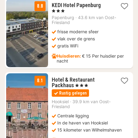
1
KEDI Hotel Papenburg
8.8
nacht
, 3 Sterren
vanaf
Papenburg
·
43.6 km van Oost-
€
Friesland
85
frisse moderne sfeer
vlak over de grens
gratis WiFi
Huisdieren:
€ 15 Per huisdier per
nacht
Hotel & Restaurant
8.1
1
Packhaus
, 3 Sterren
nacht
Rustig gelegen
vanaf
€
Hooksiel
·
39.9 km van Oost-
Friesland
136
Centrale ligging
In de haven van Hooksiel
15 kilometer van Wilhelmshaven