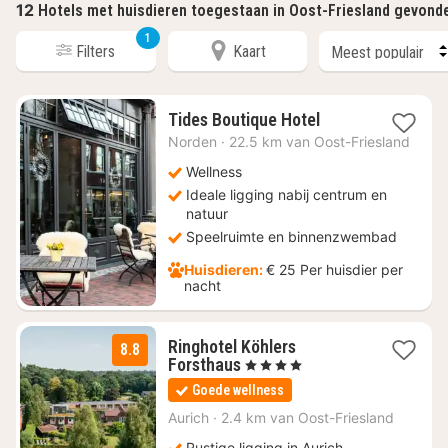
12
Hotels met huisdieren toegestaan in Oost-Friesland gevond
1
Filters
Kaart
2
Tides Boutique Hotel
nachten
Norden
·
22.5 km van Oost-Friesland
vanaf
€
Wellness
187,07
Ideale ligging nabij centrum en
natuur
Speelruimte en binnenzwembad
Huisdieren:
€ 25 Per huisdier per
nacht
Ringhotel Köhlers
8.8
1
Forsthaus
, 4 Sterren
nacht
Goede wellness
vanaf
€
Aurich
·
2.4 km van Oost-Friesland
139
Rustige ligging in Aurich