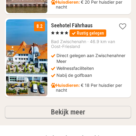
Huisdieren:
€ 20 Per huisdier per
nacht
1
Seehotel Fährhaus
8.2
nacht
, 4 Sterren
Rustig gelegen
vanaf
€
Bad Zwischenahn
·
46.9 km van
Oost-Friesland
189
Direct gelegen aan Zwischenahner
Meer
Wellnessfaciliteiten
Nabij de golfbaan
Huisdieren:
€ 18 Per huisdier per
nacht
hotels
Bekijk meer