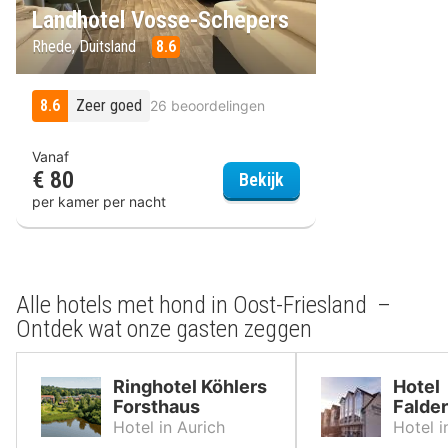
Landhotel Vosse-Schepers
Rhede, Duitsland
8.6
8.6
Zeer goed
26 beoordelingen
Vanaf
€ 80
Landhotel Vosse-Sche
Bekijk
per kamer per nacht
Alle hotels met hond in Oost-Friesland –
Ontdek wat onze gasten zeggen
Ringhotel Köhlers
Hotel
Forsthaus
Falde
Hotel in Aurich
Hotel 