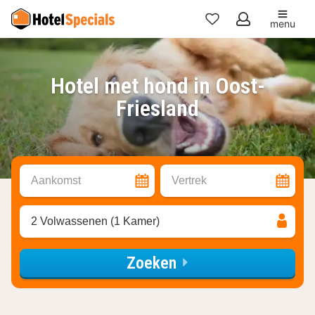
menu
Mijn
favorieten
Hotel met hond in Oost-
Friesland
Aankomst
Vertrek
2 Volwassenen (1 Kamer)
Zoeken