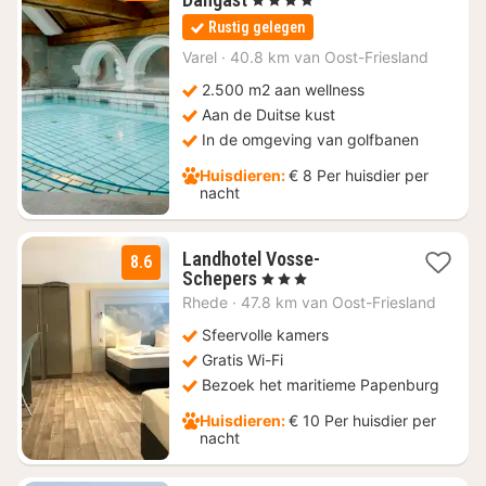
nacht
Rustig gelegen
vanaf
€
Varel
·
40.8 km van Oost-Friesland
160
2.500 m2 aan wellness
Aan de Duitse kust
In de omgeving van golfbanen
Huisdieren:
€ 8 Per huisdier per
nacht
Landhotel Vosse-
8.6
1
Schepers
, 3 Sterren
nacht
Rhede
·
47.8 km van Oost-Friesland
vanaf
€
Sfeervolle kamers
80
Gratis Wi-Fi
Bezoek het maritieme Papenburg
Huisdieren:
€ 10 Per huisdier per
nacht