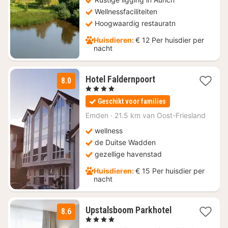
Wellnessfaciliteiten
Hoogwaardig restauratn
Huisdieren:
€ 12 Per huisdier per
nacht
1
Hotel Faldernpoort
8.0
nacht
, 4 Sterren
vanaf
Geschikt voor families
€
145
Emden
·
21.5 km van Oost-Friesland
wellness
de Duitse Wadden
gezellige havenstad
Huisdieren:
€ 15 Per huisdier per
nacht
1
Upstalsboom Parkhotel
8.6
nacht
, 4 Sterren
vanaf