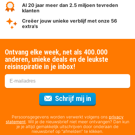
Al 20 jaar meer dan 2.5 miljoen tevreden
klanten
Creëer jouw unieke verblijf met onze 56
extra's
Ontvang elke week, net als 400.000
anderen, unieke deals en de leukste
reisinspiratie in je inbox!
Voor de nieuws
Schrijf mij in
Persoonsgegevens worden verwerkt volgens ons
privacy
statement
. Wil je de nieuwsbrief niet meer ontvangen? Dan kun
je je altijd gemakkelijk uitschrijven door onderaan de
nieuwsbrief op “afmelden” te klikken.