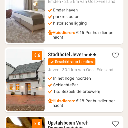
Emden
·
21.5 km van Oost-Friesland
€
171,40
Emder haven
parkrestaurant
historische ligging
Huisdieren:
€ 15 Per huisdier per
nacht
2
Stadthotel Jever
, 3 Sterren
8.6
nachten
Geschikt voor families
vanaf
€
Jever
·
30.1 km van Oost-Friesland
90,78
In het hoge noorden
SchlachteBar
Tip: Bezoek de brouwerij
Huisdieren:
€ 18 Per huisdier per
nacht
Upstalsboom Varel-
8.8
1
Dangast
, 4 Sterren