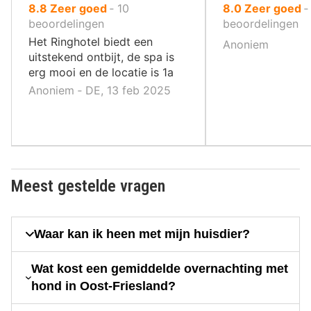
uit
uit
8.8
Zeer goed
‐
10
8.0
Zeer goed
10
10
beoordelingen
beoordelingen
,
,
Het Ringhotel biedt een
Anoniem
uitstekend ontbijt, de spa is
erg mooi en de locatie is 1a
Anoniem ‐ DE, 13 feb 2025
Meest gestelde vragen
Waar kan ik heen met mijn huisdier?
Wat kost een gemiddelde overnachting met
hond in Oost-Friesland?