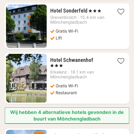
1
Hotel Sonderfeld
, 3 Sterren
nacht
Grevenbroich
·
15.4 km van
vanaf
Mönchengladbach
€
Gratis Wi-Fi
65,86
Lift
1
Hotel Schwanenhof
nacht
, 3 Sterren
vanaf
Erkelenz
·
16.1 km van
€
Mönchengladbach
88,93
Gratis Wi-Fi
Restaurant
Wij hebben 4 alternatieve hotels gevonden in de
buurt van Mönchengladbach