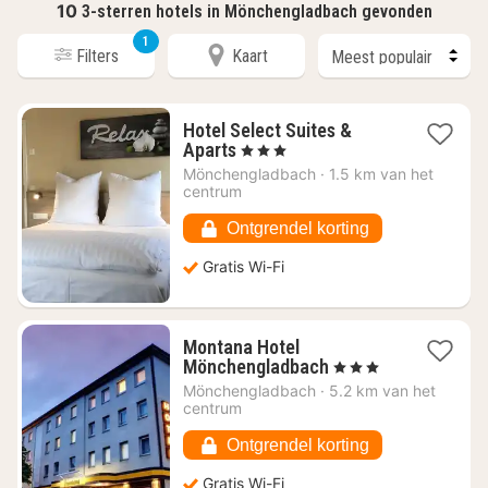
10
3-sterren hotels in Mönchengladbach gevonden
1
Filters
Kaart
Hotel Select Suites &
1
Aparts
, 3 Sterren
nacht
Mönchengladbach
·
1.5 km van het
vanaf
centrum
€
63,04
Ontgrendel korting
Gratis Wi-Fi
Montana Hotel
1
Mönchengladbach
, 3 Sterren
nacht
Mönchengladbach
·
5.2 km van het
vanaf
centrum
€
73,53
Ontgrendel korting
Gratis Wi-Fi