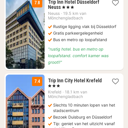
Trip Inn Hotel Düsseldorf
7.8
3
Neuss
, 3 Sterren
nachten
Neuss
·
19.5 km van
vanaf
Mönchengladbach
€
Rustige ligging vlak bij Düsseldorf
43,33
Gratis parkeergelegenheid
Bus en metro op loopafstand
"rustig hotel. bus en metro op
loopafstand. comfort kamer was
groot!!"
Trip Inn City Hotel Krefeld
7.4
2
, 3 Sterren
nachten
Krefeld
·
18.1 km van
vanaf
Mönchengladbach
€
Slechts 10 minuten lopen van het
45
stadscentrum
Bezoek Duisburg en Düsseldorf
Tip: geniet van het uitzicht vanaf