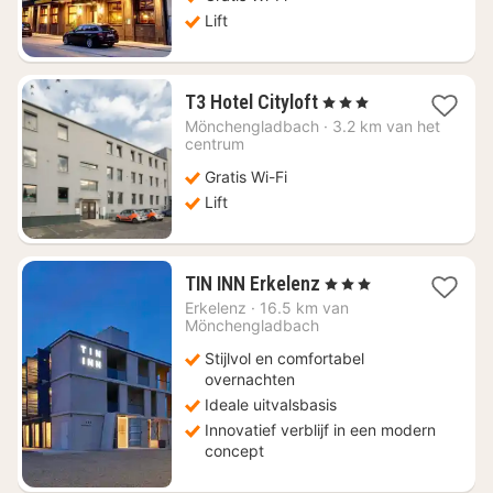
Lift
1
T3 Hotel Cityloft
, 3 Sterren
nacht
Mönchengladbach
·
3.2 km van het
vanaf
centrum
€
Gratis Wi-Fi
57,01
Lift
1
TIN INN Erkelenz
, 3 Sterren
nacht
Erkelenz
·
16.5 km van
vanaf
Mönchengladbach
€
Stijlvol en comfortabel
91,12
overnachten
Ideale uitvalsbasis
Innovatief verblijf in een modern
concept