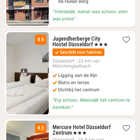
de Hülser Berg
"Vriendelijk. kamer was schoon. eten
was prima"
Jugendherberge City
8.6
3
Hostel Düsseldorf
, 3 Sterren
nachten
Geschikt voor families
vanaf
€
Düsseldorf
·
23 km van
Mönchengladbach
43
Ligging aan de Rijn
Bistro en terras
Dichtbij het centrum
"Erg schoon. Makkelijk het centrum te
bereiken."
Mercure Hotel Düsseldorf
8.2
2
Zentrum
, 3 Sterren
nachten
Düsseldorf
·
24.9 km van