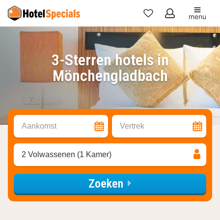
menu
Mijn
favorieten
3-Sterren hotels in
Mönchengladbach
Aankomst
Vertrek
2 Volwassenen (1 Kamer)
Zoeken