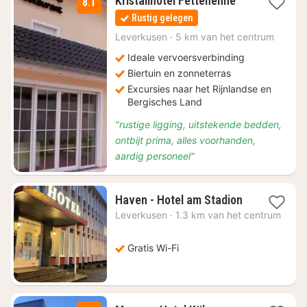
Kristallhotel Fettehenne
8.1
nacht
Rustig gelegen
vanaf
€
Leverkusen
·
5 km van het centrum
69,30
Ideale vervoersverbinding
Biertuin en zonneterras
Excursies naar het Rijnlandse en
Bergisches Land
"rustige ligging, uitstekende bedden,
ontbijt prima, alles voorhanden,
aardig personeel"
1
Haven - Hotel am Stadion
nacht
Leverkusen
·
1.3 km van het centrum
vanaf
€
65,61
Gratis Wi-Fi