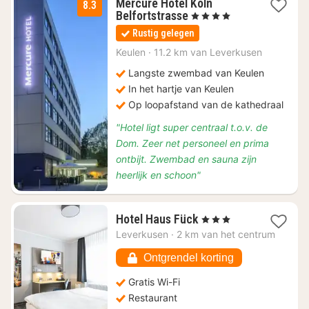
Mercure Hotel Köln
8.3
1
Belfortstrasse
, 4 Sterren
nacht
Rustig gelegen
vanaf
€
Keulen
·
11.2 km van Leverkusen
114,45
Langste zwembad van Keulen
In het hartje van Keulen
Op loopafstand van de kathedraal
"Hotel ligt super centraal t.o.v. de
Dom. Zeer net personeel en prima
ontbijt. Zwembad en sauna zijn
heerlijk en schoon"
1
Hotel Haus Fück
, 3 Sterren
nacht
Leverkusen
·
2 km van het centrum
vanaf
€
Ontgrendel korting
73,77
Gratis Wi-Fi
Restaurant