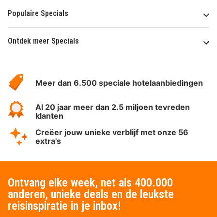
Populaire Specials
Ontdek meer Specials
Over
HotelSpecials
Meer dan 6.500 speciale hotelaanbiedingen
Al 20 jaar meer dan 2.5 miljoen tevreden
klanten
Creëer jouw unieke verblijf met onze 56
extra's
Ontvang elke week, net als 400.000
anderen, unieke deals en de leukste
reisinspiratie in je inbox!