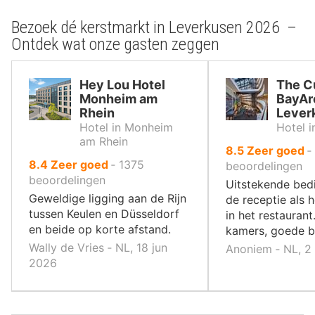
Bezoek dé kerstmarkt in Leverkusen 2026 –
Ontdek wat onze gasten zeggen
Hey Lou Hotel
The C
Monheim am
BayAr
Rhein
Lever
Hotel in Monheim
Hotel 
am Rhein
uit
8.5
Zeer goed
‐
uit
8.4
Zeer goed
‐
1375
10
beoordelingen
10
beoordelingen
,
Uitstekende bed
,
Geweldige ligging aan de Rijn
de receptie als 
tussen Keulen en Düsseldorf
in het restauran
en beide op korte afstand.
kamers, goede 
Wally de Vries ‐ NL, 18 jun
Anoniem ‐ NL, 2
2026