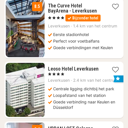
The Curve Hotel
8.5
2
BayArena - Leverkusen
nachten
, 4 Sterren
Bijzonder hotel
vanaf
€
Leverkusen
·
1.4 km van het centrum
61
Eerste stadionhotel
Perfect voor voetbalfans
Goede verbindingen met Keulen
2
Leoso Hotel Leverkusen
nachten
, 4 Sterren
vanaf
Leverkusen
·
2.4 km van het centrum
€
64
Centrale ligging dichtbij het park
Loopafstand van het station
Goede verbinding naar Keulen en
Düsseldorf