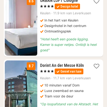
1
URBAN LOFT Cologne
8.6
nacht
, 4 Sterren
Design hotel
vanaf
€
Keulen
·
11.9 km van Leverkusen
89,70
In het hart van Keulen
Designhotel in het centrum
Ontmoetingsplek
"Hotel heeft een goede ligging.
Kamer is super netjes. Ontbijt is heel
goed"
2
Dorint An der Messe Köln
8.7
nachten
, 4 Sterren
Geniet van luxe
vanaf
€
Keulen
·
11.7 km van Leverkusen
98,70
10 minuten vanaf Dom
Luxe zwembad en sauna
Tram voor de deur
"Op loopafstand van de Altstadt. Het