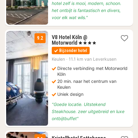
hotel zelf is mooi, modern, schoon.
het ontbijt is fantastisch en divers,
voor elk wat wils."
V8 Hotel Köln @
9.2
1
Motorworld
, 4 Sterren
nacht
Bijzonder hotel
vanaf
€
Keulen
·
11.1 km van Leverkusen
93,45
Directe verbinding met Motorworld
Köln
20 min. naar het centrum van
Keulen
Uniek design
"Goede locatie. Uitstekend
Steakhouse. zeer uitgebreid en luxe
ontbijtbuffet"
1