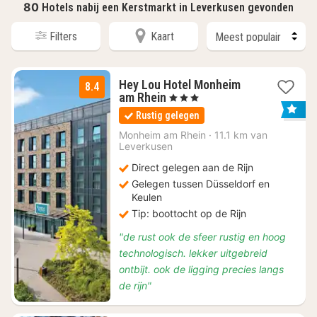
80
Hotels nabij een Kerstmarkt in Leverkusen gevonden
Filters
Kaart
Hey Lou Hotel Monheim
8.4
2
am Rhein
, 3 Sterren
nachten
Rustig gelegen
vanaf
€
Monheim am Rhein
·
11.1 km van
Leverkusen
64
Direct gelegen aan de Rijn
Gelegen tussen Düsseldorf en
Keulen
Tip: boottocht op de Rijn
"de rust ook de sfeer rustig en hoog
technologisch. lekker uitgebreid
ontbijt. ook de ligging precies langs
de rijn"