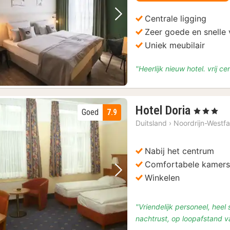
Centrale ligging
Vorige foto
Volgende foto
Zeer goede en snelle
Uniek meubilair
"Heerlijk nieuw hotel. vrij c
1
Hotel Doria
, 3 Sterren
Goed
7.9
nacht
Duitsland
›
Noordrijn-Westfa
vanaf
€
Nabij het centrum
129
Comfortabele kamer
Vorige foto
Volgende foto
Winkelen
"Vriendelijk personeel, heel
nachtrust, op loopafstand v