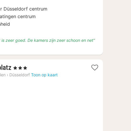
79
r Düsseldorf centrum
atingen centrum
nheid
ijt is zeer goed. De kamers zijn zeer schoon en net"
1
latz
, 3 Sterren
nacht
len
›
Düsseldorf
Toon op kaart
vanaf
€
94