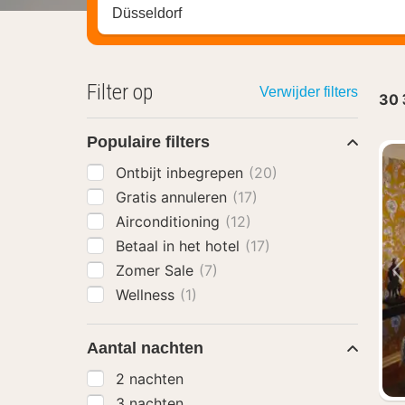
Zoek op hotel, regio of stad
Filter op
Verwijder filters
30
Populaire filters
Ontbijt inbegrepen
(20)
Gratis annuleren
(17)
Airconditioning
(12)
Betaal in het hotel
(17)
Zomer Sale
(7)
Wellness
(1)
Aantal nachten
2 nachten
3 nachten