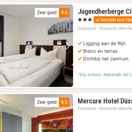
Jugendherberge Ci
Zeer goed
8.6
, 3 Sterren
Geschikt voor fam
Duitsland
›
Noordrijn-Westfa
Ligging aan de Rijn
Vorige foto
Volgende foto
Bistro en terras
Dichtbij het centrum
"Erg schoon. Makkelijk het 
Mercure Hotel Düs
Zeer goed
8.2
Duitsland
›
Noordrijn-Westfa