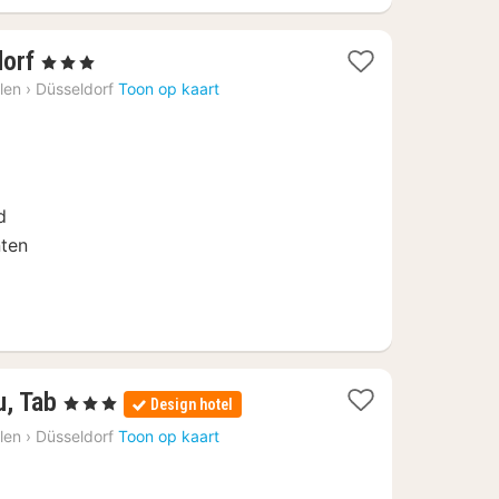
1
orf
, 3 Sterren
nacht
len
›
Düsseldorf
Toon op kaart
vanaf
€
73
d
nten
1
u, Tab
, 3 Sterren
Design hotel
nacht
len
›
Düsseldorf
Toon op kaart
vanaf
€