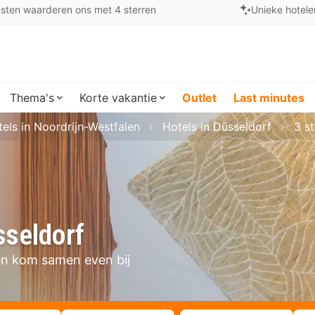
sten waarderen ons met 4 sterren
Unieke hotele
Thema's
Korte vakantie
Outlet
Last minutes
els in Noordrijn-Westfalen
Hotels in Düsseldorf
3 s
sseldorf
 en kom samen even bij