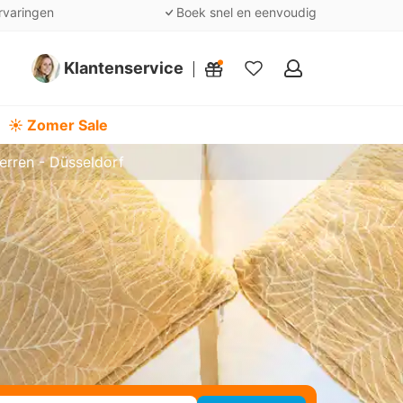
rvaringen
Boek snel en eenvoudig
Klantenservice
Mijn
favorieten
☀️ Zomer Sale
terren - Düsseldorf