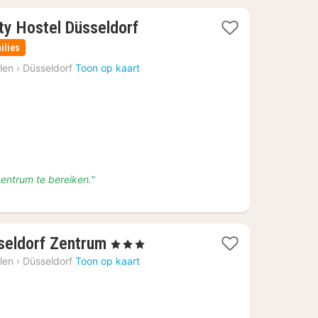
3
ty Hostel Düsseldorf
nachten
ilies
vanaf
len
›
Düsseldorf
Toon op kaart
€
43
centrum te bereiken."
2
seldorf Zentrum
, 3 Sterren
nachten
len
›
Düsseldorf
Toon op kaart
vanaf
€
89