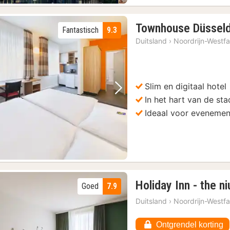
Townhouse Düsseld
Fantastisch
9.3
Duitsland
›
Noordrijn-Westfa
geldig
(27)
Slim en digitaal hotel
geldig
(27)
Vorige foto
Volgende foto
In het hart van de sta
27)
Ideaal voor eveneme
gs de Rijn
(27)
Holiday Inn - the ni
Goed
7.9
Duitsland
›
Noordrijn-Westfa
Ontgrendel korting