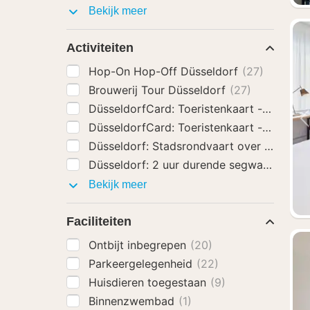
Hotel
Bekijk meer
extra's
Activiteiten
Hop-On Hop-Off Düsseldorf
(27)
Brouwerij Tour Düsseldorf
(27)
DüsseldorfCard: Toeristenkaart - 24 uur 
DüsseldorfCard: Toeristenkaart - 48 uur 
Düsseldorf: Stadsrondvaart over de Rijn
(
Düsseldorf: 2 uur durende segwaytour lan
Activiteiten
Bekijk meer
Faciliteiten
Ontbijt inbegrepen
(20)
Parkeergelegenheid
(22)
Huisdieren toegestaan
(9)
Binnenzwembad
(1)