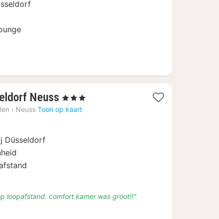
üsseldorf
lounge
3
seldorf Neuss
, 3 Sterren
nachten
len
›
Neuss
Toon op kaart
vanaf
€
ij Düsseldorf
43,33
nheid
afstand
 op loopafstand. comfort kamer was groot!!"