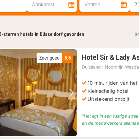
Aankomst
Vertrek
2
3-sterren hotels in Düsseldorf gevonden
So
Hotel Sir & Lady A
Zeer goed
8.6
Duitsland
›
Noordrijn-Westfa
10 min. rijden van he
Kleinschalig hotel
Vorige foto
Volgende foto
Uitstekend ontbijt
"Het ligt in een rustige stra
en de medewerkers allemaal 