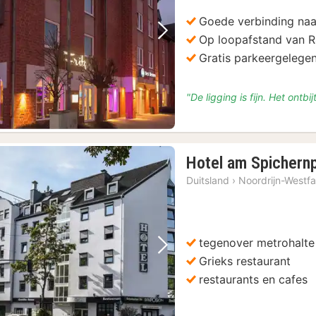
Goede verbinding naa
Op loopafstand van R
Vorige foto
Volgende foto
Gratis parkeergelege
"De ligging is fijn. Het ontb
Hotel am Spichernp
Duitsland
›
Noordrijn-Westfa
tegenover metrohalte
Vorige foto
Volgende foto
Grieks restaurant
restaurants en cafes