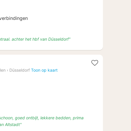
64
 verbindingen
entraal. achter het hbf van Düsseldorf"
len
›
Düsseldorf
Toon op kaart
s
 schoon, goed ontbijt, lekkere bedden, prima
an Altstadt"