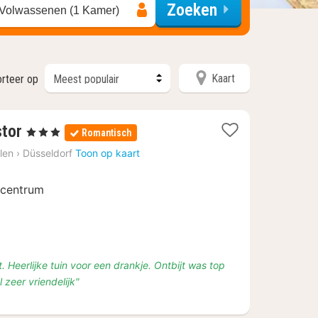
Zoeken
 Volwassenen (1 Kamer)
Kaart
rteer op
1
stor
, 3 Sterren
Romantisch
nacht
len
›
Düsseldorf
Toon op kaart
vanaf
€
t centrum
69
at. Heerlijke tuin voor een drankje. Ontbijt was top
zeer vriendelijk"