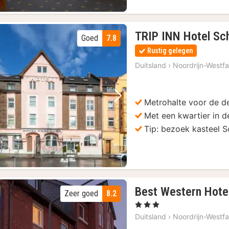
TRIP INN Hotel S
Goed
7.8
Rustig gelegen
Duitsland
›
Noordrijn-Westfa
Metrohalte voor de d
Vorige foto
Volgende foto
Met een kwartier in d
Tip: bezoek kasteel S
Best Western Hotel
Zeer goed
8.2
, 3 Sterren
Duitsland
›
Noordrijn-Westfa