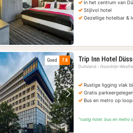
In het centrum van D
Vorige foto
Volgende foto
Stijlvol hotel
Gezellige hotelbar & 
Trip Inn Hotel Düs
Goed
7.8
Duitsland
›
Noordrijn-Westfa
Rustige ligging vlak b
Gratis parkeergelege
Vorige foto
Volgende foto
Bus en metro op loop
"rustig hotel. bus en metro