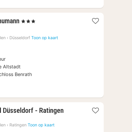
3
chumann
, 3 Sterren
nachten
vanaf
len
›
Düsseldorf
Toon op kaart
€
43,33
eur
e Altstadt
chloss Benrath
1
 Düsseldorf - Ratingen
nacht
vanaf
len
›
Ratingen
Toon op kaart
€