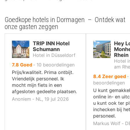
Goedkope hotels in Dormagen – Ontdek wat
onze gasten zeggen
TRIP INN Hotel
Hey L
Schumann
Monh
Rhein
Hotel in Düsseldorf
Hotel 
uit
7.8
Goed
‐
10
beoordelingen
am Rhe
10
Prijs/kwaliteit. Prima ontbijt.
uit
8.4
Zeer goed
,
Vriendelijk personeel. Ik
10
beoordelingen
mocht mijn fiets in een
,
U kunt gemakkeli
afgesloten gedeelte plaatsen.
online in- en ui
Anoniem ‐ NL, 19 jul 2026
u kunt ook ter p
inchecken bij het
personeel.
Markus Wolf ‐ DE