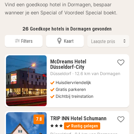
Vind een goedkoop hotel in Dormagen, bespaar
wanneer je een Special of Voordeel Special boekt.
26
Goedkope hotels in Dormagen gevonden
Filters
Kaart
McDreams Hotel
1
Düsseldorf-City
nacht
Düsseldorf
·
12.6 km van Dormagen
vanaf
€
Huisdiervriendelijk
42,50
Gratis parkeren
Dichtbij treinstation
TRIP INN Hotel Schumann
7.8
3
, 3 Sterren
Rustig gelegen
nachten