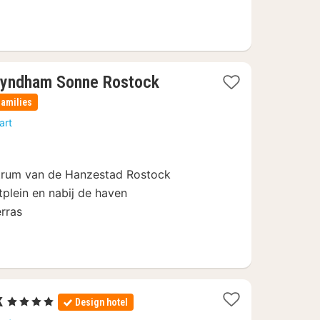
1
Wyndham Sonne Rostock
nacht
families
vanaf
art
€
105
entrum van de Hanzestad Rostock
tplein en nabij de haven
rras
1
k
, 4 Sterren
Design hotel
nacht