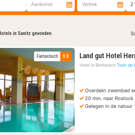
Aankomst
Vertrek
2
Hotels in Sanitz gevonden
So
Land gut Hotel He
Fantastisch
9.3
Hotel in
Bentwisch
Toon op 
Overdekt zwembad en
Vorige foto
Volgende foto
20 min. naar Rostock
Gelegen in de natuur