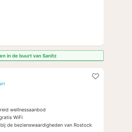
en in de buurt van Sanitz
1
nacht
art
vanaf
€
114
breid wellnessaanbod
gratis WiFi
htbij de bezienswaardigheden van Rostock