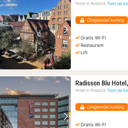
Hotel in
Rostock
Toon op ka
Ontgrendel korting
Vorige foto
Volgende foto
Gratis Wi-Fi
Restaurant
Lift
Radisson Blu Hotel
Hotel in
Rostock
Toon op ka
Ontgrendel korting
Vorige foto
Volgende foto
Gratis Wi-Fi