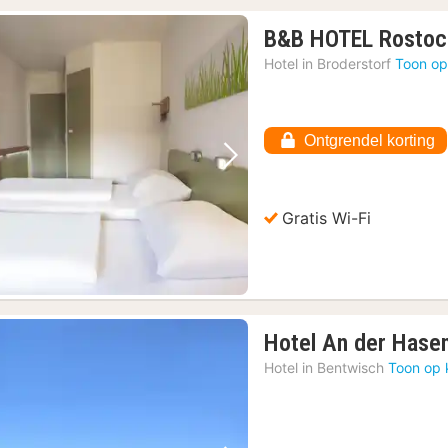
B&B HOTEL Rostoc
Hotel in
Broderstorf
Toon op
Ontgrendel korting
Vorige foto
Volgende foto
Gratis Wi-Fi
Hotel An der Hase
Hotel in
Bentwisch
Toon op 