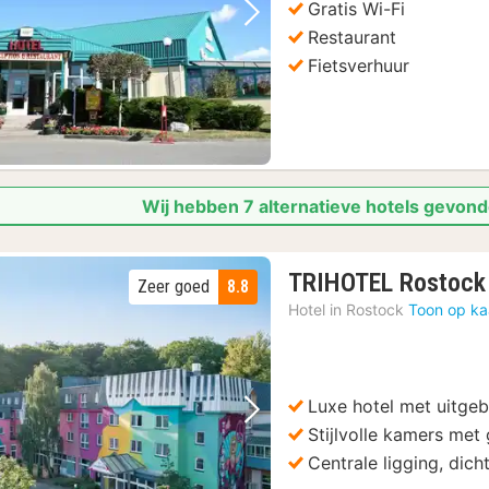
Gratis Wi-Fi
Vorige foto
Volgende foto
Restaurant
Fietsverhuur
Wij hebben 7 alternatieve hotels gevond
TRIHOTEL Rostock
Zeer goed
8.8
Hotel in
Rostock
Toon op ka
Luxe hotel met uitge
Vorige foto
Volgende foto
Stijlvolle kamers met 
Centrale ligging, dic