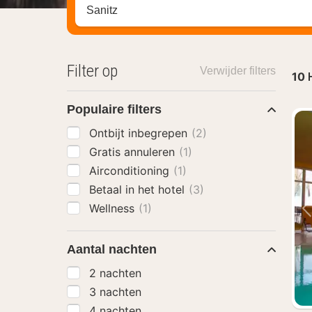
Zoek op hotel, regio of stad
Filter op
Verwijder filters
10
Populaire filters
Ontbijt inbegrepen
(2)
Gratis annuleren
(1)
Airconditioning
(1)
Betaal in het hotel
(3)
Wellness
(1)
Aantal nachten
2 nachten
3 nachten
4 nachten