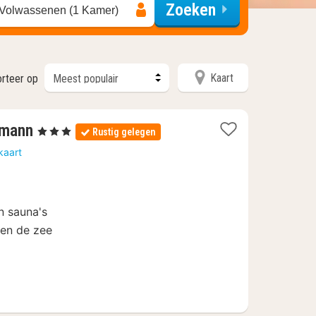
Zoeken
 Volwassenen (1 Kamer)
Kaart
rteer op
1
rmann
, 3 Sterren
Rustig gelegen
nacht
kaart
vanaf
€
135,70
 sauna's
 en de zee