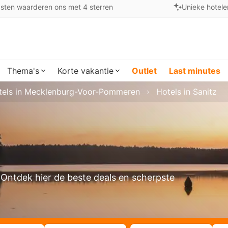
sten waarderen ons met 4 sterren
Unieke hotele
Thema's
Korte vakantie
Outlet
Last minutes
tels in Mecklenburg-Voor-Pommeren
Hotels in Sanitz
? Ontdek hier de beste deals en scherpste