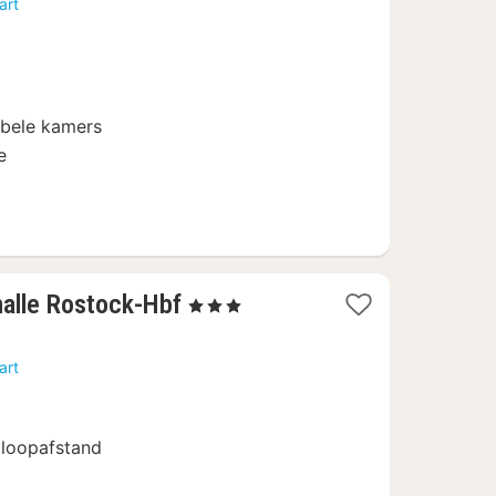
art
vanaf
€
116
bele kamers
e
1
halle Rostock-Hbf
, 3 Sterren
nacht
vanaf
art
€
69
 loopafstand