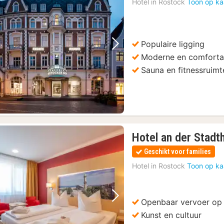
Hotel in
Rostock
Toon op ka
Populaire ligging
Vorige foto
Volgende foto
Moderne en comforta
Sauna en fitnessruimt
Hotel an der Stadt
Geschikt voor families
Hotel in
Rostock
Toon op ka
Openbaar vervoer op
Vorige foto
Volgende foto
Kunst en cultuur