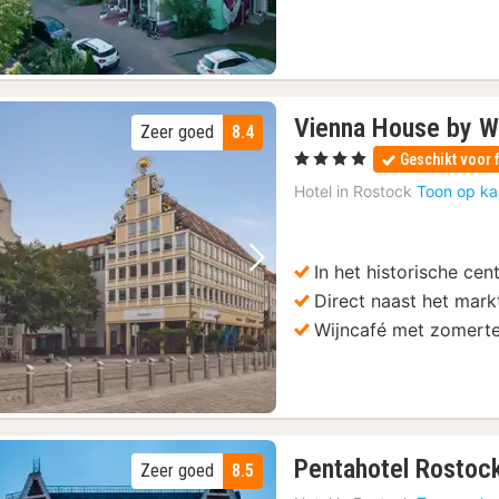
Vienna House by 
Zeer goed
8.4
, 4 Sterren
Geschikt voor 
Hotel in
Rostock
Toon op ka
In het historische c
Vorige foto
Volgende foto
Direct naast het mark
Wijncafé met zomerte
Pentahotel Rostoc
Zeer goed
8.5