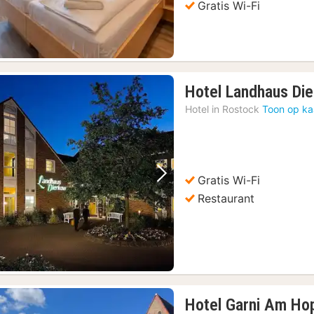
Gratis Wi-Fi
Hotel Landhaus Di
Hotel in
Rostock
Toon op ka
Gratis Wi-Fi
Vorige foto
Volgende foto
Restaurant
Hotel Garni Am Ho