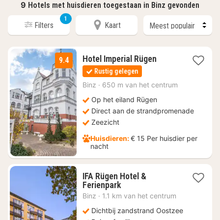
9
Hotels met huisdieren toegestaan in Binz gevonden
1
Filters
Kaart
1
Hotel Imperial Rügen
9.4
nacht
Rustig gelegen
vanaf
€
Binz
·
650 m van het centrum
101,16
Op het eiland Rügen
Direct aan de strandpromenade
Zeezicht
Huisdieren:
€ 15 Per huisdier per
nacht
IFA Rügen Hotel &
1
Ferienpark
nacht
Binz
·
1.1 km van het centrum
vanaf
€
Dichtbij zandstrand Oostzee
99