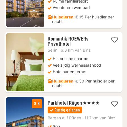
Ruime familieresort
Avonturenzwembad
Huisdieren:
€ 15 Per huisdier per
nacht
Romantik ROEWERs
2
Privathotel
nachten
Sellin
·
6.3 km van Binz
vanaf
€
Historische charme
245,37
Veelzijdig wellnessaanbod
Hotelbar en terras
Huisdieren:
€ 30 Per huisdier per
nacht
3
Parkhotel Rügen
, 4 Sterren
8.8
nachten
Rustig gelegen
vanaf
€
Bergen auf Rügen
·
11.7 km van Binz
110,67
Spa