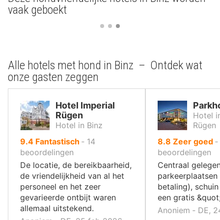
vaak geboekt
Alle hotels met hond in Binz – Ontdek wat
onze gasten zeggen
Hotel Imperial
Parkh
Rügen
Hotel i
Hotel in Binz
Rügen
uit
uit
9.4
Fantastisch
‐
14
8.8
Zeer goed
10
10
beoordelingen
beoordelingen
,
,
De locatie, de bereikbaarheid,
Centraal gelege
de vriendelijkheid van al het
parkeerplaatsen 
personeel en het zeer
betaling), schui
gevarieerde ontbijt waren
een gratis &quot
allemaal uitstekend.
Anoniem ‐ DE, 2