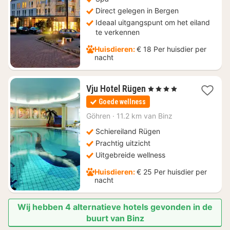
Direct gelegen in Bergen
Ideaal uitgangspunt om het eiland
te verkennen
Huisdieren:
€ 18 Per huisdier per
nacht
1
Vju Hotel Rügen
, 4 Sterren
nacht
Goede wellness
vanaf
€
Göhren
·
11.2 km van Binz
174
Schiereiland Rügen
Prachtig uitzicht
Uitgebreide wellness
Huisdieren:
€ 25 Per huisdier per
nacht
Wij hebben 4 alternatieve hotels gevonden in de
buurt van Binz