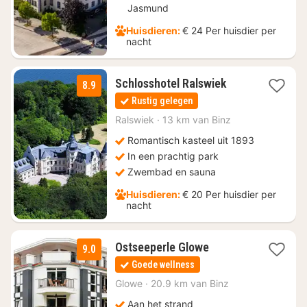
Jasmund
Huisdieren:
€ 24 Per huisdier per
nacht
1
Schlosshotel Ralswiek
8.9
nacht
Rustig gelegen
vanaf
€
Ralswiek
·
13 km van Binz
168
Romantisch kasteel uit 1893
In een prachtig park
Zwembad en sauna
Huisdieren:
€ 20 Per huisdier per
nacht
3
Ostseeperle Glowe
9.0
nachten
Goede wellness
vanaf
€
Glowe
·
20.9 km van Binz
94
Aan het strand