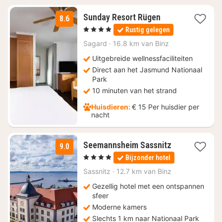
2
Sunday Resort Rügen
8.6
nachten
, 4 Sterren
Rustig gelegen
vanaf
€
Sagard
·
16.8 km van Binz
99
Uitgebreide wellnessfaciliteiten
Direct aan het Jasmund Nationaal
Park
10 minuten van het strand
Huisdieren:
€ 15 Per huisdier per
nacht
1
Seemannsheim Sassnitz
9.0
nacht
, 4 Sterren
Bijzonder hotel
vanaf
€
Sassnitz
·
12.7 km van Binz
128
Gezellig hotel met een ontspannen
sfeer
Moderne kamers
Slechts 1 km naar Nationaal Park