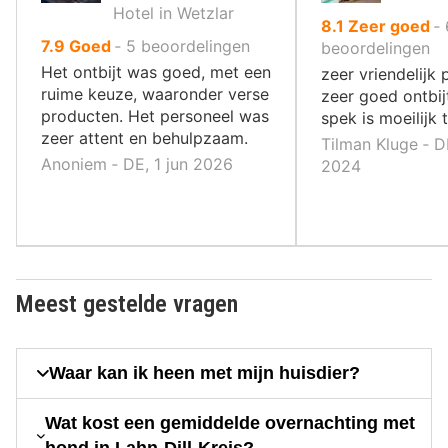
Hotel in Wetzlar
uit
8.1
Zeer goed
‐
uit
7.9
Goed
‐
5
beoordelingen
10
beoordelingen
10
,
Het ontbijt was goed, met een
zeer vriendelijk 
,
ruime keuze, waaronder verse
zeer goed ontbij
producten. Het personeel was
spek is moeilijk 
zeer attent en behulpzaam.
Tilman Kluge ‐ D
Anoniem ‐ DE, 1 jun 2026
2024
Meest gestelde vragen
Waar kan ik heen met mijn huisdier?
Wat kost een gemiddelde overnachting met