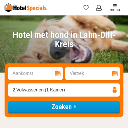
menu
Mijn
favorieten
Hotel met hond in Lahn-Dill-
Kreis
Aankomst
Vertrek
2 Volwassenen (1 Kamer)
Zoeken