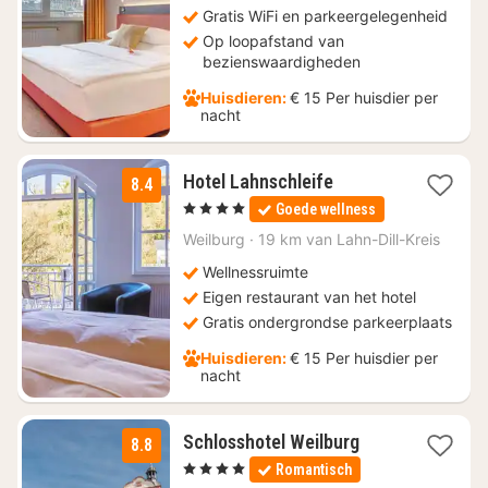
Gratis WiFi en parkeergelegenheid
Op loopafstand van
bezienswaardigheden
Huisdieren:
€ 15 Per huisdier per
nacht
1
Hotel Lahnschleife
8.4
nacht
, 4 Sterren
Goede wellness
vanaf
€
Weilburg
·
19 km van Lahn-Dill-Kreis
119,50
Wellnessruimte
Eigen restaurant van het hotel
Gratis ondergrondse parkeerplaats
Huisdieren:
€ 15 Per huisdier per
nacht
1
Schlosshotel Weilburg
8.8
nacht
, 4 Sterren
Romantisch
vanaf