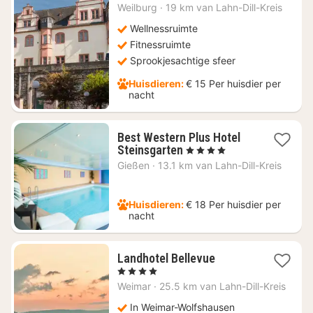
€
Weilburg
·
19 km van Lahn-Dill-Kreis
125
Wellnessruimte
Fitnessruimte
Sprookjesachtige sfeer
Huisdieren:
€ 15 Per huisdier per
nacht
Best Western Plus Hotel
1
Steinsgarten
, 4 Sterren
nacht
Gießen
·
13.1 km van Lahn-Dill-Kreis
vanaf
€
131
Huisdieren:
€ 18 Per huisdier per
nacht
1
Landhotel Bellevue
nacht
, 4 Sterren
vanaf
Weimar
·
25.5 km van Lahn-Dill-Kreis
€
141,60
In Weimar-Wolfshausen