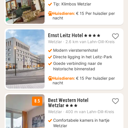
Tip: Klimbos Wetzlar
Huisdieren:
€ 15 Per huisdier per
nacht
1
Ernst Leitz Hotel
, 4 Sterren
nacht
Wetzlar
·
2.6 km van Lahn-Dill-Kreis
vanaf
€
Modern viersterrenhotel
124,10
Directe ligging in het Leitz-Park
Goede verbinding naar de
historische binnenstad
Huisdieren:
€ 15 Per huisdier per
nacht
Best Western Hotel
8.5
1
Wetzlar
, 3 Sterren
nacht
Wetzlar
·
400 m van Lahn-Dill-Kreis
vanaf
€
Comfortabele kamers in hartje
86,20
Wetzlar