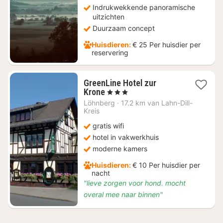
Indrukwekkende panoramische
uitzichten
Duurzaam concept
Huisdieren:
€ 25 Per huisdier per
reservering
GreenLine Hotel zur
1
Krone
, 3 Sterren
nacht
Löhnberg
·
17.2 km van Lahn-Dill-
vanaf
Kreis
€
gratis wifi
144
hotel in vakwerkhuis
moderne kamers
Huisdieren:
€ 10 Per huisdier per
nacht
"lieve zorgen voor hond. mocht
overal mee naar binnen"