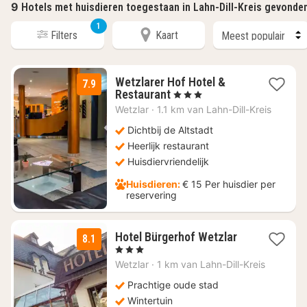
9
Hotels met huisdieren toegestaan in Lahn-Dill-Kreis gevonde
1
Filters
Kaart
Wetzlarer Hof Hotel &
7.9
1
Restaurant
, 3 Sterren
nacht
Wetzlar
·
1.1 km van Lahn-Dill-Kreis
vanaf
€
Dichtbij de Altstadt
106
Heerlijk restaurant
Huisdiervriendelijk
Huisdieren:
€ 15 Per huisdier per
reservering
1
Hotel Bürgerhof Wetzlar
8.1
nacht
, 3 Sterren
vanaf
Wetzlar
·
1 km van Lahn-Dill-Kreis
€
111
Prachtige oude stad
Wintertuin