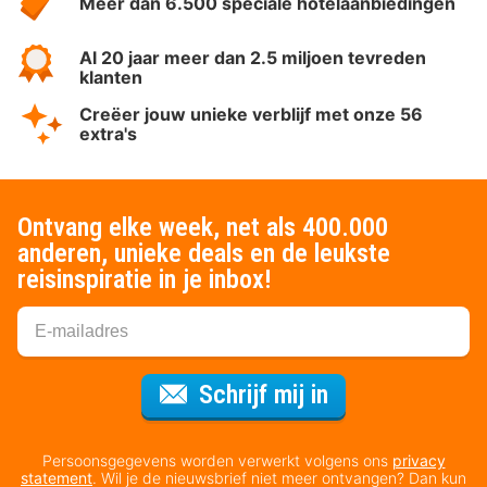
Meer dan 6.500 speciale hotelaanbiedingen
Al 20 jaar meer dan 2.5 miljoen tevreden
klanten
Creëer jouw unieke verblijf met onze 56
extra's
Ontvang elke week, net als 400.000
anderen, unieke deals en de leukste
reisinspiratie in je inbox!
Voor de nieuws
Schrijf mij in
Persoonsgegevens worden verwerkt volgens ons
privacy
statement
. Wil je de nieuwsbrief niet meer ontvangen? Dan kun