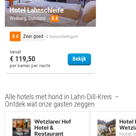
Hotel Lahnschleife
Weilburg, Duitsland
8.4
8.4
Zeer goed
4 beoordelingen
Vanaf
€ 119,50
Hotel Lahnschleife
Bekijk
per kamer per nacht
Alle hotels met hond in Lahn-Dill-Kreis –
Ontdek wat onze gasten zeggen
Wetzlarer Hof
Hotel
Hotel &
Wetzl
Restaurant
Hotel i