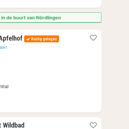
 in de buurt van Nördlingen
3
Apfelhof
Rustig gelegen
nachten
aart
vanaf
€
71,67
hltal
1
t Wildbad