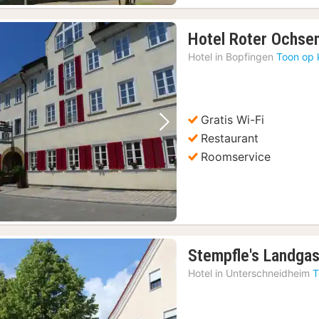
Hotel Roter Ochse
Hotel in
Bopfingen
Toon op 
Gratis Wi-Fi
Vorige foto
Volgende foto
Restaurant
Roomservice
Stempfle's Landga
Hotel in
Unterschneidheim
T