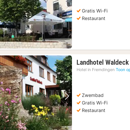
Gratis Wi-Fi
Vorige foto
Volgende foto
Restaurant
Landhotel Waldeck
Hotel in
Fremdingen
Toon o
Zwembad
Vorige foto
Volgende foto
Gratis Wi-Fi
Restaurant