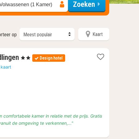
Zoeken
 Volwassenen (1 Kamer)
Kaart
rteer op
2
dlingen
, 2 Sterren
Design hotel
nachten
 kaart
vanaf
€
64
en comfortabele kamer in relatie met de prijs. Gratis
vanuit de omgeving te verkennen,..."