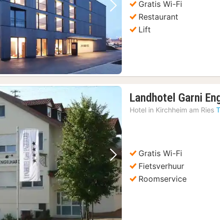
Gratis Wi-Fi
Vorige foto
Volgende foto
Restaurant
Lift
Landhotel Garni En
Hotel in
Kirchheim am Ries
T
Gratis Wi-Fi
Vorige foto
Volgende foto
Fietsverhuur
Roomservice