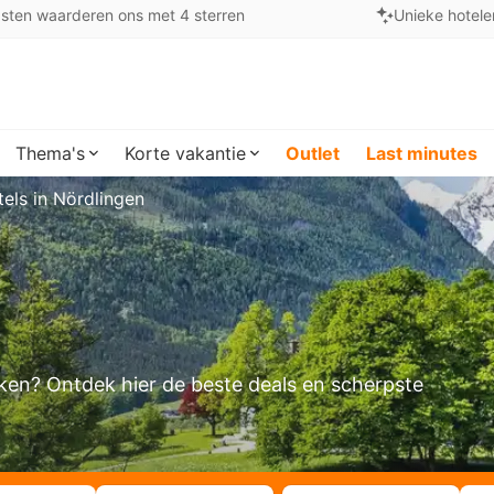
sten waarderen ons met 4 sterren
Unieke hotele
Thema's
Korte vakantie
Outlet
Last minutes
els in Nördlingen
oeken? Ontdek hier de beste deals en scherpste