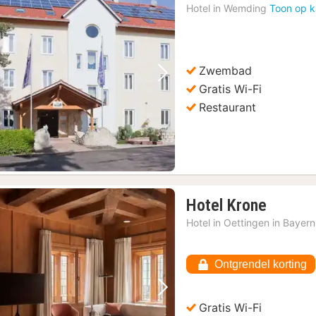
Hotel in
Wemding
Toon op k
Zwembad
Vorige foto
Volgende foto
Gratis Wi-Fi
Restaurant
1
Hotel Krone
nacht
Hotel in
Oettingen in Bayern
vanaf
€
Ontgrendel korting
94,44
Vorige foto
Volgende foto
Gratis Wi-Fi