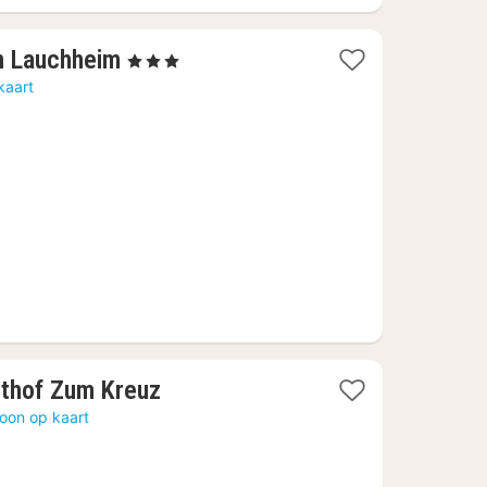
1
n Lauchheim
, 3 Sterren
nacht
kaart
vanaf
€
92,52
1
sthof Zum Kreuz
nacht
oon op kaart
vanaf
€