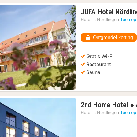
JUFA Hotel Nördli
Hotel in
Nördlingen
Toon op
Ontgrendel korting
Vorige foto
Volgende foto
Gratis Wi-Fi
Restaurant
Sauna
1
2nd Home Hotel
, 4 
na
Hotel in
Nördlingen
Toon op
va
€
11