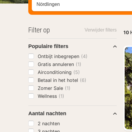
Zoek op hotel, regio of stad
Filter op
Verwijder filters
10
Populaire filters
Ontbijt inbegrepen
(4)
Gratis annuleren
(1)
Airconditioning
(5)
Betaal in het hotel
(6)
Zomer Sale
(1)
Wellness
(1)
Aantal nachten
2 nachten
3 nachten