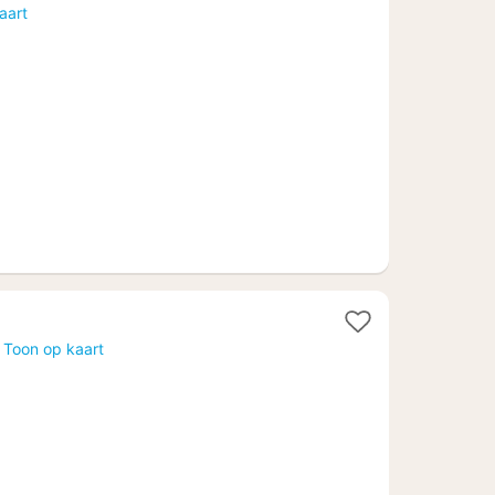
nacht
aart
vanaf
€
139,25
Toon op kaart