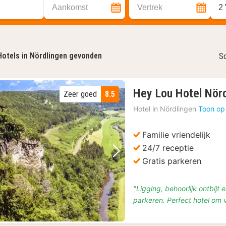
Aankomst
Vertrek
2
Hotels in Nördlingen gevonden
So
Hey Lou Hotel Nör
Zeer goed
8.5
Hotel in
Nördlingen
Toon op
Familie vriendelijk
24/7 receptie
Vorige foto
Volgende foto
Gratis parkeren
"Ligging, behoorlijk ontbijt 
parkeren. Perfect hotel om 