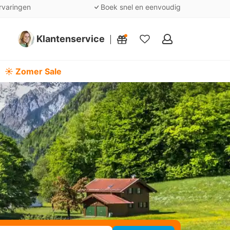
rvaringen
Boek snel en eenvoudig
Klantenservice
Mijn
favorieten
☀️ Zomer Sale