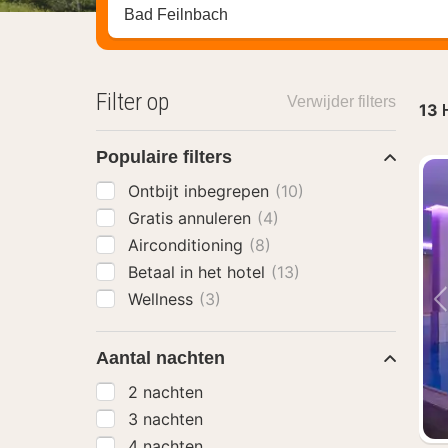
Zoek op hotel, regio of stad
Filter op
Verwijder filters
13
Populaire filters
Ontbijt inbegrepen
(10)
Gratis annuleren
(4)
Airconditioning
(8)
Betaal in het hotel
(13)
Wellness
(3)
Aantal nachten
2 nachten
3 nachten
4 nachten