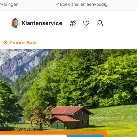
rvaringen
Boek snel en eenvoudig
Klantenservice
Mijn
favorieten
☀️ Zomer Sale