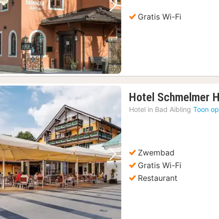
Vorige foto
Volgende foto
Gratis Wi-Fi
Hotel Schmelmer 
Hotel in
Bad Aibling
Toon op
Zwembad
Vorige foto
Volgende foto
Gratis Wi-Fi
Restaurant