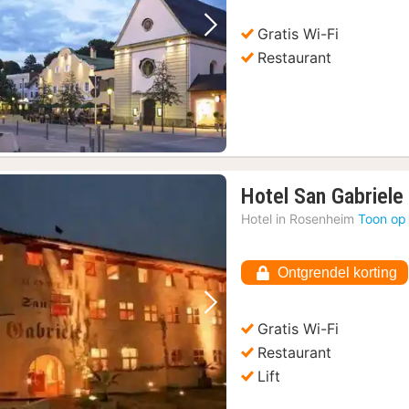
Gratis Wi-Fi
Vorige foto
Volgende foto
Restaurant
Hotel San Gabriele
Hotel in
Rosenheim
Toon op
Ontgrendel korting
Vorige foto
Volgende foto
Gratis Wi-Fi
Restaurant
Lift