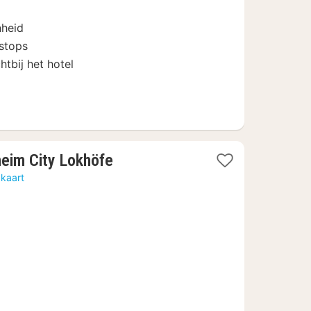
75,40
nheid
nstops
htbij het hotel
1
heim City Lokhöfe
nacht
 kaart
vanaf
€
57