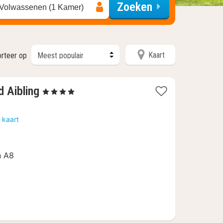
Zoeken
 Volwassenen (1 Kamer)
Kaart
rteer op
1
d Aibling
, 4 Sterren
nacht
vanaf
 kaart
€
154,80
n A8