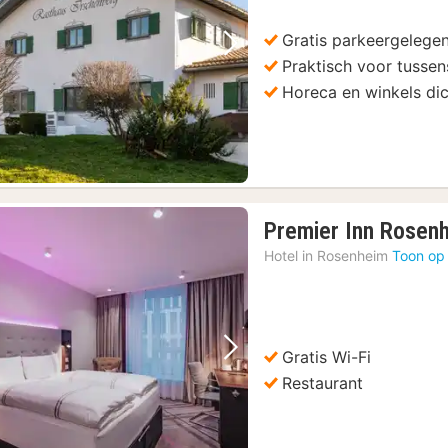
Gratis parkeergelege
Vorige foto
Volgende foto
Praktisch voor tusse
Horeca en winkels dic
Premier Inn Rosen
Hotel in
Rosenheim
Toon op
Gratis Wi-Fi
Vorige foto
Volgende foto
Restaurant