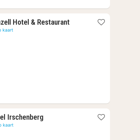
1
zell Hotel & Restaurant
nacht
p kaart
vanaf
€
142,29
1
el Irschenberg
nacht
p kaart
vanaf
€