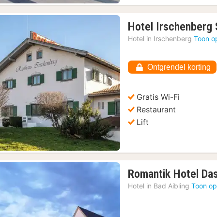
Hotel Irschenberg
Hotel in
Irschenberg
Toon o
Ontgrendel korting
Vorige foto
Volgende foto
Gratis Wi-Fi
Restaurant
Lift
Romantik Hotel Das
Hotel in
Bad Aibling
Toon op