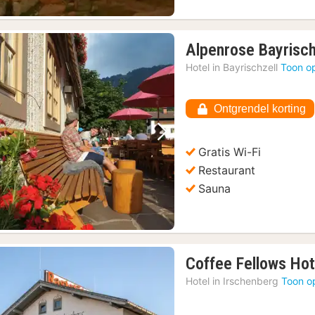
Alpenrose Bayrisch
Hotel in
Bayrischzell
Toon o
Ontgrendel korting
Vorige foto
Volgende foto
Gratis Wi-Fi
Restaurant
Sauna
Coffee Fellows Hot
Hotel in
Irschenberg
Toon o