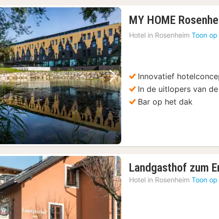
MY HOME Rosenhe
Hotel in
Rosenheim
Toon op
Innovatief hotelconce
Vorige foto
Volgende foto
In de uitlopers van d
Bar op het dak
Landgasthof zum E
Hotel in
Rosenheim
Toon op