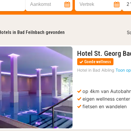
Aankomst
Vertrek
2
Hotels in Bad Feilnbach gevonden
So
Hotel St. Georg Ba
Goede wellness
Hotel in
Bad Aibling
Toon op
op 4km van Autobah
Vorige foto
Volgende foto
eigen wellness center
fietsen en wandelen