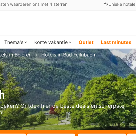
sten waarderen ons met 4 sterren
Unieke hotele
Thema's
Korte vakantie
Outlet
Last minutes
els in Beieren
Hotels in Bad Feilnbach
h
h boeken? Ontdek hier de beste deals en scherpste
h!