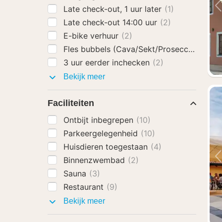
Late check-out, 1 uur later
(1)
Late check-out 14:00 uur
(2)
E-bike verhuur
(2)
Fles bubbels (Cava/Sekt/Prosecco)
(2)
3 uur eerder inchecken
(2)
Hotel
Bekijk meer
extra's
Faciliteiten
Ontbijt inbegrepen
(10)
Parkeergelegenheid
(10)
Huisdieren toegestaan
(4)
Binnenzwembad
(2)
Sauna
(3)
Restaurant
(9)
Faciliteiten
Bekijk meer